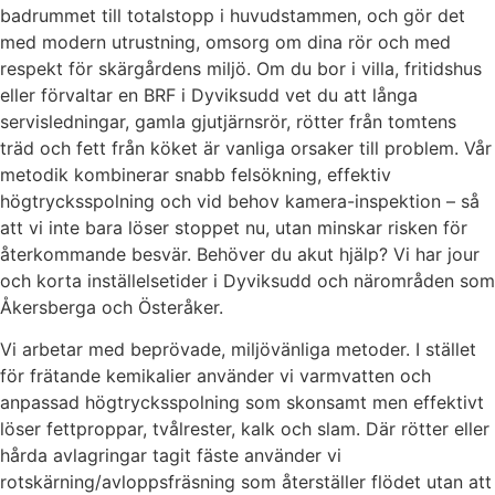
badrummet till totalstopp i huvudstammen, och gör det
med modern utrustning, omsorg om dina rör och med
respekt för skärgårdens miljö. Om du bor i villa, fritidshus
eller förvaltar en BRF i Dyviksudd vet du att långa
servisledningar, gamla gjutjärnsrör, rötter från tomtens
träd och fett från köket är vanliga orsaker till problem. Vår
metodik kombinerar snabb felsökning, effektiv
högtrycksspolning och vid behov kamera-inspektion – så
att vi inte bara löser stoppet nu, utan minskar risken för
återkommande besvär. Behöver du akut hjälp? Vi har jour
och korta inställelsetider i Dyviksudd och närområden som
Åkersberga och Österåker.
Vi arbetar med beprövade, miljövänliga metoder. I stället
för frätande kemikalier använder vi varmvatten och
anpassad högtrycksspolning som skonsamt men effektivt
löser fettproppar, tvålrester, kalk och slam. Där rötter eller
hårda avlagringar tagit fäste använder vi
rotskärning/avloppsfräsning som återställer flödet utan att