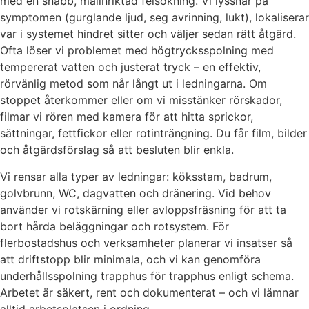
med en snabb, målinriktad felsökning. Vi lyssnar på
symptomen (gurglande ljud, seg avrinning, lukt), lokaliserar
var i systemet hindret sitter och väljer sedan rätt åtgärd.
Ofta löser vi problemet med högtrycksspolning med
tempererat vatten och justerat tryck – en effektiv,
rörvänlig metod som når långt ut i ledningarna. Om
stoppet återkommer eller om vi misstänker rörskador,
filmar vi rören med kamera för att hitta sprickor,
sättningar, fettfickor eller rotinträngning. Du får film, bilder
och åtgärdsförslag så att besluten blir enkla.
Vi rensar alla typer av ledningar: köksstam, badrum,
golvbrunn, WC, dagvatten och dränering. Vid behov
använder vi rotskärning eller avloppsfräsning för att ta
bort hårda beläggningar och rotsystem. För
flerbostadshus och verksamheter planerar vi insatser så
att driftstopp blir minimala, och vi kan genomföra
underhållsspolning trapphus för trapphus enligt schema.
Arbetet är säkert, rent och dokumenterat – och vi lämnar
alltid arbetsplatsen i ordning.