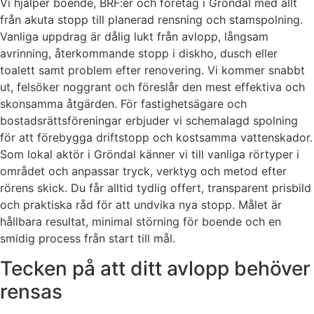
Vi hjälper boende, BRF:er och företag i Gröndal med allt
från akuta stopp till planerad rensning och stamspolning.
Vanliga uppdrag är dålig lukt från avlopp, långsam
avrinning, återkommande stopp i diskho, dusch eller
toalett samt problem efter renovering. Vi kommer snabbt
ut, felsöker noggrant och föreslår den mest effektiva och
skonsamma åtgärden. För fastighetsägare och
bostadsrättsföreningar erbjuder vi schemalagd spolning
för att förebygga driftstopp och kostsamma vattenskador.
Som lokal aktör i Gröndal känner vi till vanliga rörtyper i
området och anpassar tryck, verktyg och metod efter
rörens skick. Du får alltid tydlig offert, transparent prisbild
och praktiska råd för att undvika nya stopp. Målet är
hållbara resultat, minimal störning för boende och en
smidig process från start till mål.
Tecken på att ditt avlopp behöver
rensas