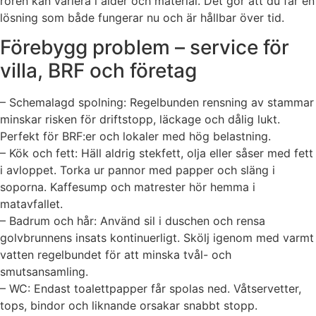
rören kan variera i ålder och material. Det gör att du får en
lösning som både fungerar nu och är hållbar över tid.
Förebygg problem – service för
villa, BRF och företag
– Schemalagd spolning: Regelbunden rensning av stammar
minskar risken för driftstopp, läckage och dålig lukt.
Perfekt för BRF:er och lokaler med hög belastning.
– Kök och fett: Häll aldrig stekfett, olja eller såser med fett
i avloppet. Torka ur pannor med papper och släng i
soporna. Kaffesump och matrester hör hemma i
matavfallet.
– Badrum och hår: Använd sil i duschen och rensa
golvbrunnens insats kontinuerligt. Skölj igenom med varmt
vatten regelbundet för att minska tvål- och
smutsansamling.
– WC: Endast toalettpapper får spolas ned. Våtservetter,
tops, bindor och liknande orsakar snabbt stopp.