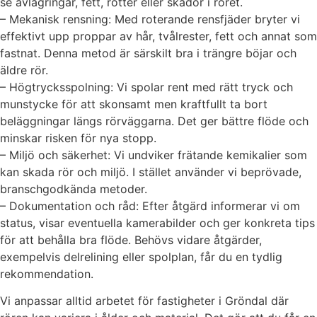
se avlagringar, fett, rötter eller skador i röret.
– Mekanisk rensning: Med roterande rensfjäder bryter vi
effektivt upp proppar av hår, tvålrester, fett och annat som
fastnat. Denna metod är särskilt bra i trängre böjar och
äldre rör.
– Högtrycksspolning: Vi spolar rent med rätt tryck och
munstycke för att skonsamt men kraftfullt ta bort
beläggningar längs rörväggarna. Det ger bättre flöde och
minskar risken för nya stopp.
– Miljö och säkerhet: Vi undviker frätande kemikalier som
kan skada rör och miljö. I stället använder vi beprövade,
branschgodkända metoder.
– Dokumentation och råd: Efter åtgärd informerar vi om
status, visar eventuella kamerabilder och ger konkreta tips
för att behålla bra flöde. Behövs vidare åtgärder,
exempelvis delrelining eller spolplan, får du en tydlig
rekommendation.
Vi anpassar alltid arbetet för fastigheter i Gröndal där