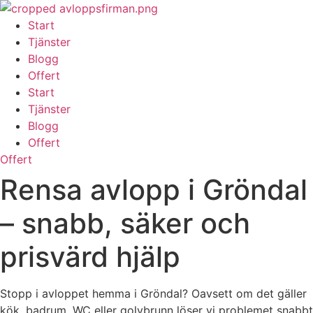
Skip
to
Start
content
Tjänster
Blogg
Offert
Start
Tjänster
Blogg
Offert
Offert
Rensa avlopp i Gröndal
– snabb, säker och
prisvärd hjälp
Stopp i avloppet hemma i Gröndal? Oavsett om det gäller
kök, badrum, WC eller golvbrunn löser vi problemet snabbt