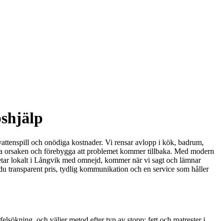
pshjälp
vattenspill och onödiga kostnader. Vi rensar avlopp i kök, badrum,
itta orsaken och förebygga att problemet kommer tillbaka. Med modern
etar lokalt i Långvik med omnejd, kommer när vi sagt och lämnar
år du transparent pris, tydlig kommunikation och en service som håller
elsökning, och väljer metod efter typ av stopp: fett och matrester i