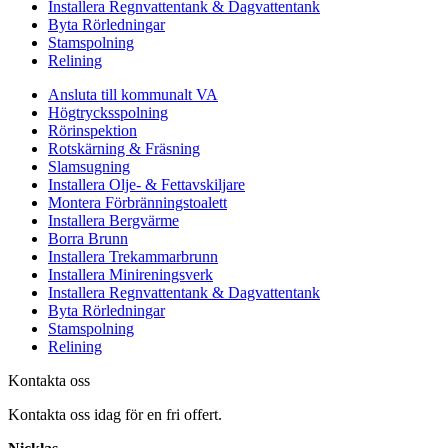
Installera Regnvattentank & Dagvattentank
Byta Rörledningar
Stamspolning
Relining
Ansluta till kommunalt VA
Högtrycksspolning
Rörinspektion
Rotskärning & Fräsning
Slamsugning
Installera Olje- & Fettavskiljare
Montera Förbränningstoalett
Installera Bergvärme
Borra Brunn
Installera Trekammarbrunn
Installera Minireningsverk
Installera Regnvattentank & Dagvattentank
Byta Rörledningar
Stamspolning
Relining
Kontakta oss
Kontakta oss idag för en fri offert.