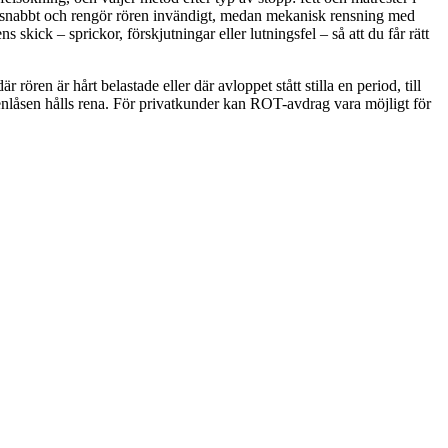
opp snabbt och rengör rören invändigt, medan mekanisk rensning med
ick – sprickor, förskjutningar eller lutningsfel – så att du får rätt
rören är hårt belastade eller där avloppet stått stilla en period, till
enlåsen hålls rena. För privatkunder kan ROT-avdrag vara möjligt för