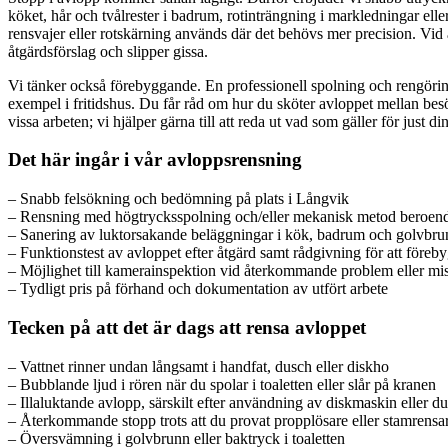
köket, hår och tvålrester i badrum, rotinträngning i markledningar el
rensvajer eller rotskärning används där det behövs mer precision. Vid 
åtgärdsförslag och slipper gissa.
Vi tänker också förebyggande. En professionell spolning och rengöring min
exempel i fritidshus. Du får råd om hur du sköter avloppet mellan bes
vissa arbeten; vi hjälper gärna till att reda ut vad som gäller för just di
Det här ingår i vår avloppsrensning
– Snabb felsökning och bedömning på plats i Långvik
– Rensning med högtrycksspolning och/eller mekanisk metod beroend
– Sanering av luktorsakande beläggningar i kök, badrum och golvbru
– Funktionstest av avloppet efter åtgärd samt rådgivning för att föreb
– Möjlighet till kamerainspektion vid återkommande problem eller mi
– Tydligt pris på förhand och dokumentation av utfört arbete
Tecken på att det är dags att rensa avloppet
– Vattnet rinner undan långsamt i handfat, dusch eller diskho
– Bubblande ljud i rören när du spolar i toaletten eller slår på kranen
– Illaluktande avlopp, särskilt efter användning av diskmaskin eller d
– Återkommande stopp trots att du provat propplösare eller stamrensa
– Översvämning i golvbrunn eller baktryck i toaletten