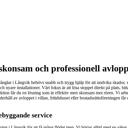
skonsam och professionell avlop
rånglar i Långvik behövs snabb och trygg hjälp för att undvika skador, 
yare installationer. Vårt fokus är att lösa stoppet direkt på plats, h
ktion får du en lösning som är effektiv men skonsam mot rören. Vi arb
nderhåll av avloppet i villan, fritidshuset eller bostadsrättsföreningen f
rebyggande service
ng i Långvik för att få igång flödet igen. Vi börjar alltid med en säker f