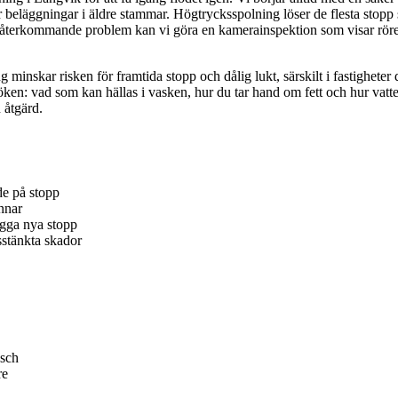
ler beläggningar i äldre stammar. Högtrycksspolning löser de flesta st
återkommande problem kan vi göra en kamerainspektion som visar rörens sk
skar risken för framtida stopp och dålig lukt, särskilt i fastigheter där 
öken: vad som kan hällas i vasken, hur du tar hand om fett och hur vatt
n åtgärd.
e på stopp
nnar
ygga nya stopp
sstänkta skador
usch
re