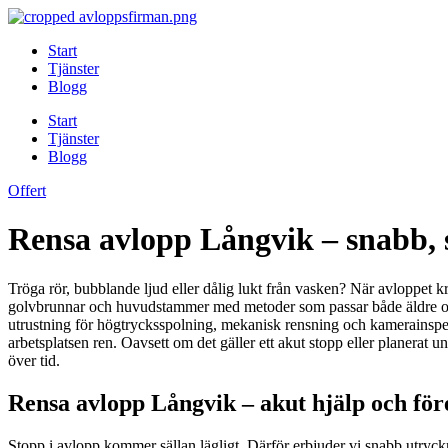
Skip
to
Start
content
Tjänster
Blogg
Start
Tjänster
Blogg
Offert
Rensa avlopp Långvik – snabb, 
Tröga rör, bubblande ljud eller dålig lukt från vasken? När avloppet k
golvbrunnar och huvudstammer med metoder som passar både äldre och n
utrustning för högtrycksspolning, mekanisk rensning och kamerainspe
arbetsplatsen ren. Oavsett om det gäller ett akut stopp eller planerat u
över tid.
Rensa avlopp Långvik – akut hjälp och fö
Stopp i avlopp kommer sällan lägligt. Därför erbjuder vi snabb utryckni