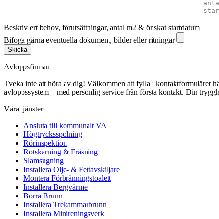
Beskriv ert behov, förutsättningar, antal m2 & önskat startdatum
Bifoga gärna eventuella dokument, bilder eller ritningar
Skicka
Avloppsfirman
Tveka inte att höra av dig! Välkommen att fylla i kontaktformuläret här p
avloppssystem – med personlig service från första kontakt. Din trygghe
Våra tjänster
Ansluta till kommunalt VA
Högtrycksspolning
Rörinspektion
Rotskärning & Fräsning
Slamsugning
Installera Olje- & Fettavskiljare
Montera Förbränningstoalett
Installera Bergvärme
Borra Brunn
Installera Trekammarbrunn
Installera Minireningsverk