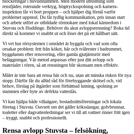
blockeringar i huvudstammen. Med modern utrustning som
rensfjäder, roterande verktyg, högtrycksspolning och kamera­
inspektion får vi bort proppen – och hjälper dig förstå varför
problemet uppstod. Du får tydlig kommunikation, pris innan start
och arbete utfört av utbildade rörmokare med lokal kännedom i
Stuvsta och Huddinge. Behöver du akut avloppsrensning? Boka tid
direkt så kommer vi snabbt ut och löser det på ett hållbart sätt.
Vi vet hur rörsystemen i området är byggda och vad som ofta
orsakar problem: fett från köket, hår och tvålrester i badrummet,
byggdamm efter renovering, eller gamla gjutjärnsrör med
beläggningar. Vår metod anpassas efter just ditt avlopp och
materialet i rören, så att rensningen blir skonsam men effektiv.
Målet är inte bara att rensa här och nu, utan att minska risken för nya
stopp. Därför får du alltid råd för förebyggande skötsel och, vid
behov, förslag på åtgärder som förbättrad lutning, spolning av
stammen eller byte av defekta vattenlås.
Vi kan hjälpa både villaägare, bostadsrättsföreningar och lokala
företag i Stuvsta. Oavsett om det gäller köksslangar, golvbrunnar,
toaletter eller dagvattenledningar ser vi till att vattnet rinner fritt igen
– tryggt, snabbt och professionellt.
Rensa avlopp Stuvsta – felsökning,