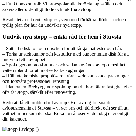
– Funktionskontroll: Vi provspolar alla berörda tappställen och
säkerställer ordentligt flöde och luktfria avlopp.
Resultatet är ett rent avloppssystem med förbättrat flöde – och en
tydlig plan för hur du undviker nya stopp.
Undvik nya stopp – enkla råd för hem i Stuvsta
– Sätt sil i diskhon och duschen för att fånga matrester och hår.
– Torka ur stekpannor och kastruller med papper innan disk för att
undvika fett i avloppet.
– Spola igenom golvbrunnar och sällan använda avlopp med hett
vatten ibland för att motverka beläggningar.
– Häll inte kemiska propplösare i rören – de kan skada packningar
och försvåra professionell rensning.
– Planera en förebyggande spolning om du bor i äldre fastighet eller
ofta får stopp, särskilt efter renovering.
Redo att få ett problemfritt avlopp? Hör av dig för snabb
avloppsrensning i Stuvsta – vi ger pris och tid direkt och ser till att
vattnet rinner som det ska. Boka nu så löser vi det idag eller enligt
din kalender.