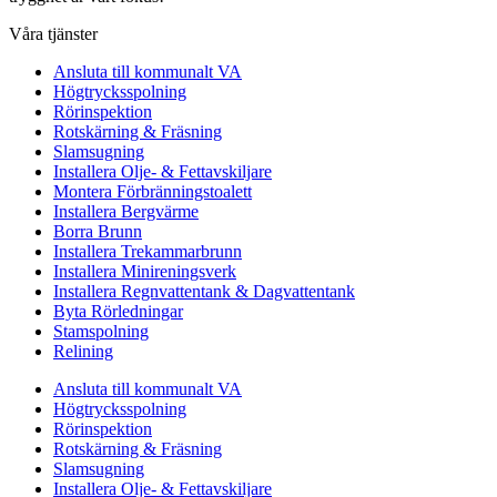
Våra tjänster
Ansluta till kommunalt VA
Högtrycksspolning
Rörinspektion
Rotskärning & Fräsning
Slamsugning
Installera Olje- & Fettavskiljare
Montera Förbränningstoalett
Installera Bergvärme
Borra Brunn
Installera Trekammarbrunn
Installera Minireningsverk
Installera Regnvattentank & Dagvattentank
Byta Rörledningar
Stamspolning
Relining
Ansluta till kommunalt VA
Högtrycksspolning
Rörinspektion
Rotskärning & Fräsning
Slamsugning
Installera Olje- & Fettavskiljare