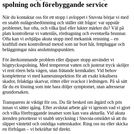
spolning och förebyggande service
När du kontaktar oss för ett stopp i avloppet i Stuvsta börjar vi med
en snabb nulägesbedömning och ställer rätt frågor: var uppstår
problemet, hur ofta, och vilka ljud eller lukter märker du? Väl på
plats kontrollerar vi vattenlås, rördragning och eventuella brunnar.
Ofta kan vi avhjälpa akuta stopp med mekanisk rensning – en
kraftfull men kontrollerad metod som tar bort hår, fettpluggar och
beläggningar nära anslutningspunkten.
För återkommande problem eller djupare stopp använder vi
högtrycksspolning. Med tempererat vatten och justerat tryck sköljer
vi rent rören hela vägen, utan frätande kemikalier. Vid behov
kompletterar vi med kamera­inspektion för att exakt lokalisera
skador, felaktiga skarvar, rötter eller svackor i ledningen. På så sätt
får du en lösning som inte bara döljer symptomet, utan adresserar
grundorsaken.
Transparens är viktigt för oss. Du får besked om åtgärd och pris
innan vi sätter igång. Efter avslutat arbete går vi igenom vad vi gjort
och vilka förebyggande insatser som kan vara aktuella. Vid akuta
ärenden prioriterar vi snabb utryckning i Stuvsta-området så att du
slipper väntetid och onödiga vattenskador. Ring oss nu eller skicka
en förfrågan – vi bekräftar tid direkt.