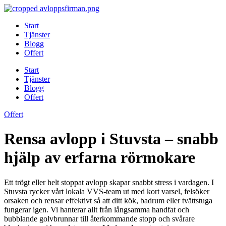
Skip
to
Start
content
Tjänster
Blogg
Offert
Start
Tjänster
Blogg
Offert
Offert
Rensa avlopp i Stuvsta – snabb
hjälp av erfarna rörmokare
Ett trögt eller helt stoppat avlopp skapar snabbt stress i vardagen. I
Stuvsta rycker vårt lokala VVS-team ut med kort varsel, felsöker
orsaken och rensar effektivt så att ditt kök, badrum eller tvättstuga
fungerar igen. Vi hanterar allt från långsamma handfat och
bubblande golvbrunnar till återkommande stopp och svårare