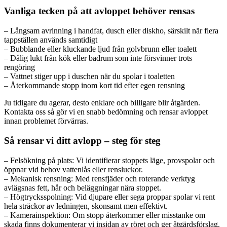
Vanliga tecken på att avloppet behöver rensas
– Långsam avrinning i handfat, dusch eller diskho, särskilt när flera
tappställen används samtidigt
– Bubblande eller kluckande ljud från golvbrunn eller toalett
– Dålig lukt från kök eller badrum som inte försvinner trots
rengöring
– Vattnet stiger upp i duschen när du spolar i toaletten
– Återkommande stopp inom kort tid efter egen rensning
Ju tidigare du agerar, desto enklare och billigare blir åtgärden.
Kontakta oss så gör vi en snabb bedömning och rensar avloppet
innan problemet förvärras.
Så rensar vi ditt avlopp – steg för steg
– Felsökning på plats: Vi identifierar stoppets läge, provspolar och
öppnar vid behov vattenlås eller rensluckor.
– Mekanisk rensning: Med rensfjäder och roterande verktyg
avlägsnas fett, hår och beläggningar nära stoppet.
– Högtrycksspolning: Vid djupare eller sega proppar spolar vi rent
hela sträckor av ledningen, skonsamt men effektivt.
– Kamera­inspektion: Om stopp återkommer eller misstanke om
skada finns dokumenterar vi insidan av röret och ger åtgärdsförslag.