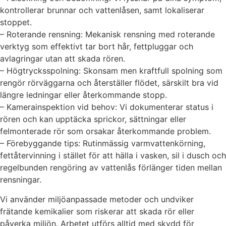
kontrollerar brunnar och vattenlåsen, samt lokaliserar
stoppet.
– Roterande rensning: Mekanisk rensning med roterande
verktyg som effektivt tar bort hår, fettpluggar och
avlagringar utan att skada rören.
– Högtrycksspolning: Skonsam men kraftfull spolning som
rengör rörväggarna och återställer flödet, särskilt bra vid
längre ledningar eller återkommande stopp.
– Kamerainspektion vid behov: Vi dokumenterar status i
rören och kan upptäcka sprickor, sättningar eller
felmonterade rör som orsakar återkommande problem.
– Förebyggande tips: Rutinmässig varmvattenkörning,
fettåtervinning i stället för att hälla i vasken, sil i dusch och
regelbunden rengöring av vattenlås förlänger tiden mellan
rensningar.
Vi använder miljöanpassade metoder och undviker
frätande kemikalier som riskerar att skada rör eller
påverka miljön. Arbetet utförs alltid med skydd för