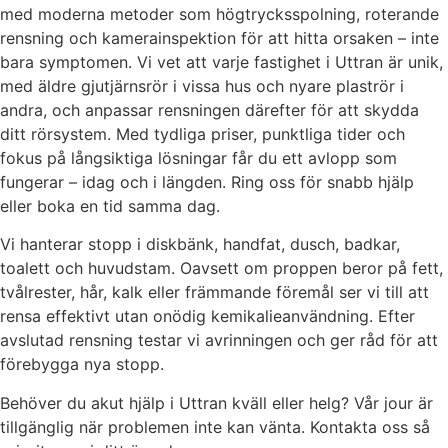
med moderna metoder som högtrycksspolning, roterande
rensning och kamerainspektion för att hitta orsaken – inte
bara symptomen. Vi vet att varje fastighet i Uttran är unik,
med äldre gjutjärnsrör i vissa hus och nyare plaströr i
andra, och anpassar rensningen därefter för att skydda
ditt rörsystem. Med tydliga priser, punktliga tider och
fokus på långsiktiga lösningar får du ett avlopp som
fungerar – idag och i längden. Ring oss för snabb hjälp
eller boka en tid samma dag.
Vi hanterar stopp i diskbänk, handfat, dusch, badkar,
toalett och huvudstam. Oavsett om proppen beror på fett,
tvålrester, hår, kalk eller främmande föremål ser vi till att
rensa effektivt utan onödig kemikalieanvändning. Efter
avslutad rensning testar vi avrinningen och ger råd för att
förebygga nya stopp.
Behöver du akut hjälp i Uttran kväll eller helg? Vår jour är
tillgänglig när problemen inte kan vänta. Kontakta oss så