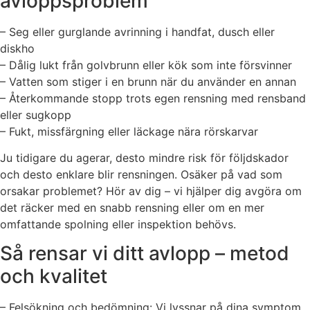
avloppsproblem
– Seg eller gurglande avrinning i handfat, dusch eller
diskho
– Dålig lukt från golvbrunn eller kök som inte försvinner
– Vatten som stiger i en brunn när du använder en annan
– Återkommande stopp trots egen rensning med rensband
eller sugkopp
– Fukt, missfärgning eller läckage nära rörskarvar
Ju tidigare du agerar, desto mindre risk för följdskador
och desto enklare blir rensningen. Osäker på vad som
orsakar problemet? Hör av dig – vi hjälper dig avgöra om
det räcker med en snabb rensning eller om en mer
omfattande spolning eller inspektion behövs.
Så rensar vi ditt avlopp – metod
och kvalitet
– Felsökning och bedömning: Vi lyssnar på dina symptom,