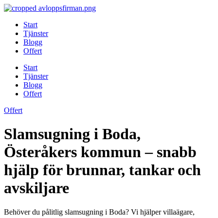
Skip
to
Start
content
Tjänster
Blogg
Offert
Start
Tjänster
Blogg
Offert
Offert
Slamsugning i Boda,
Österåkers kommun – snabb
hjälp för brunnar, tankar och
avskiljare
Behöver du pålitlig slamsugning i Boda? Vi hjälper villaägare,