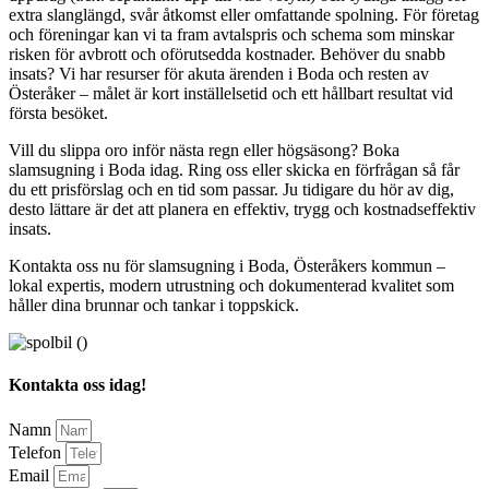
extra slanglängd, svår åtkomst eller omfattande spolning. För företag
och föreningar kan vi ta fram avtalspris och schema som minskar
risken för avbrott och oförutsedda kostnader. Behöver du snabb
insats? Vi har resurser för akuta ärenden i Boda och resten av
Österåker – målet är kort inställelsetid och ett hållbart resultat vid
första besöket.
Vill du slippa oro inför nästa regn eller högsäsong? Boka
slamsugning i Boda idag. Ring oss eller skicka en förfrågan så får
du ett prisförslag och en tid som passar. Ju tidigare du hör av dig,
desto lättare är det att planera en effektiv, trygg och kostnadseffektiv
insats.
Kontakta oss nu för slamsugning i Boda, Österåkers kommun –
lokal expertis, modern utrustning och dokumenterad kvalitet som
håller dina brunnar och tankar i toppskick.
Kontakta oss idag!
Namn
Telefon
Email