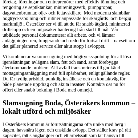
företag, föreningar och entreprenörer med effektiv tömning och
rengöring av septiktankar, minireningsverk, pumpgropar,
dagvattenbrunnar, olje- och fettavskiljare. Med moderna slambilar,
högtrycksspolning och rutiner anpassade för skärgårds- och bergig
markmiljö i Österåker ser vi till att du får snabb åtgärd, minimerad
driftstopp och en miljösäker hantering från start till mål. Vår
utbildade personal dokumenterar allt arbete, och vi lämnar
anläggningen ren, fungerande och redo för fortsatt drift – oavsett om
det gäller planerad service eller akut stopp i avloppet.
Vi kombinerar vakuumsugning med högtrycksspolning för att lösa
igensättningar, avlägsna slam, fett och sand, samt förebygga
återkommande problem. Allt avfall transporteras till godkänd
mottagningsanläggning med full spårbarhet, enligt gällande regler.
Du får tydlig prisbild, punktlig inställelse och en kontaktväg för
både planerade uppdrag och akuta insatser. Kontakta oss nu för
offert eller snabb bokning i Boda med omnejd.
Slamsugning Boda, Österåkers kommun –
lokalt utförd och miljösäker
I Österåkers kommun är förutsättningarna ofta unika med berg i
dagen, havsnära lägen och enskilda avlopp. Det ställer krav på rätt
kapacitet, rätt slanglängder och ett arbetssätt som tar hänsyn till