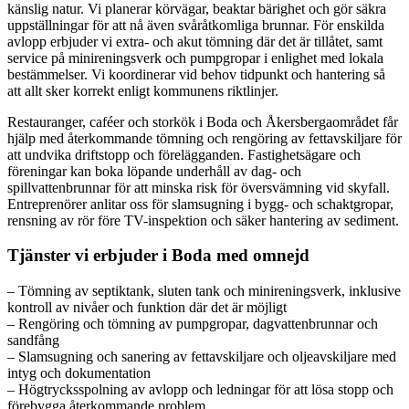
känslig natur. Vi planerar körvägar, beaktar bärighet och gör säkra
uppställningar för att nå även svåråtkomliga brunnar. För enskilda
avlopp erbjuder vi extra- och akut tömning där det är tillåtet, samt
service på minireningsverk och pumpgropar i enlighet med lokala
bestämmelser. Vi koordinerar vid behov tidpunkt och hantering så
att allt sker korrekt enligt kommunens riktlinjer.
Restauranger, caféer och storkök i Boda och Åkersbergaområdet får
hjälp med återkommande tömning och rengöring av fettavskiljare för
att undvika driftstopp och förelägganden. Fastighetsägare och
föreningar kan boka löpande underhåll av dag- och
spillvattenbrunnar för att minska risk för översvämning vid skyfall.
Entreprenörer anlitar oss för slamsugning i bygg- och schaktgropar,
rensning av rör före TV-inspektion och säker hantering av sediment.
Tjänster vi erbjuder i Boda med omnejd
– Tömning av septiktank, sluten tank och minireningsverk, inklusive
kontroll av nivåer och funktion där det är möjligt
– Rengöring och tömning av pumpgropar, dagvattenbrunnar och
sandfång
– Slamsugning och sanering av fettavskiljare och oljeavskiljare med
intyg och dokumentation
– Högtrycksspolning av avlopp och ledningar för att lösa stopp och
förebygga återkommande problem