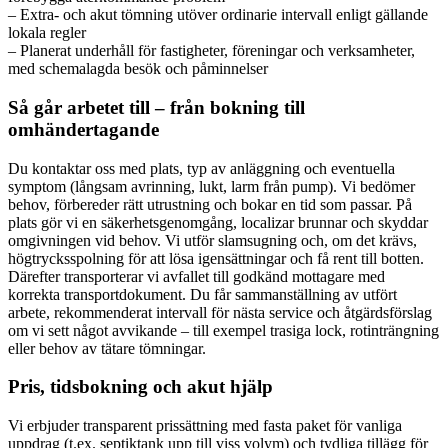
– Extra- och akut tömning utöver ordinarie intervall enligt gällande
lokala regler
– Planerat underhåll för fastigheter, föreningar och verksamheter,
med schemalagda besök och påminnelser
Så går arbetet till – från bokning till
omhändertagande
Du kontaktar oss med plats, typ av anläggning och eventuella
symptom (långsam avrinning, lukt, larm från pump). Vi bedömer
behov, förbereder rätt utrustning och bokar en tid som passar. På
plats gör vi en säkerhetsgenomgång, localizar brunnar och skyddar
omgivningen vid behov. Vi utför slamsugning och, om det krävs,
högtrycksspolning för att lösa igensättningar och få rent till botten.
Därefter transporterar vi avfallet till godkänd mottagare med
korrekta transportdokument. Du får sammanställning av utfört
arbete, rekommenderat intervall för nästa service och åtgärdsförslag
om vi sett något avvikande – till exempel trasiga lock, rotinträngning
eller behov av tätare tömningar.
Pris, tidsbokning och akut hjälp
Vi erbjuder transparent prissättning med fasta paket för vanliga
uppdrag (t.ex. septiktank upp till viss volym) och tydliga tillägg för