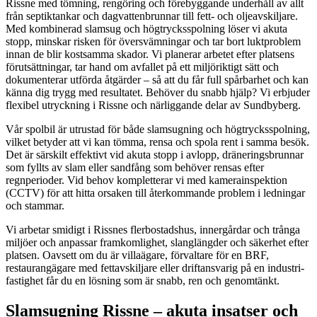
Rissne med tömning, rengöring och förebyggande underhåll av allt
från septiktankar och dagvattenbrunnar till fett- och oljeavskiljare.
Med kombinerad slamsug och högtrycksspolning löser vi akuta
stopp, minskar risken för översvämningar och tar bort luktproblem
innan de blir kostsamma skador. Vi planerar arbetet efter platsens
förutsättningar, tar hand om avfallet på ett miljöriktigt sätt och
dokumenterar utförda åtgärder – så att du får full spårbarhet och kan
känna dig trygg med resultatet. Behöver du snabb hjälp? Vi erbjuder
flexibel utryckning i Rissne och närliggande delar av Sundbyberg.
Vår spolbil är utrustad för både slamsugning och högtrycksspolning,
vilket betyder att vi kan tömma, rensa och spola rent i samma besök.
Det är särskilt effektivt vid akuta stopp i avlopp, dräneringsbrunnar
som fyllts av slam eller sandfång som behöver rensas efter
regnperioder. Vid behov kompletterar vi med kamera­inspektion
(CCTV) för att hitta orsaken till återkommande problem i ledningar
och stammar.
Vi arbetar smidigt i Rissnes flerbostadshus, innergårdar och trånga
miljöer och anpassar framkomlighet, slanglängder och säkerhet efter
platsen. Oavsett om du är villaägare, förvaltare för en BRF,
restaurangägare med fettavskiljare eller driftansvarig på en industri­
fastighet får du en lösning som är snabb, ren och genomtänkt.
Slamsugning Rissne – akuta insatser och