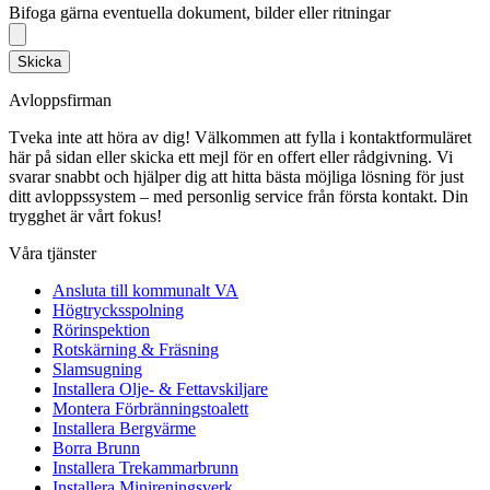
Bifoga gärna eventuella dokument, bilder eller ritningar
Skicka
Avloppsfirman
Tveka inte att höra av dig! Välkommen att fylla i kontaktformuläret
här på sidan eller skicka ett mejl för en offert eller rådgivning. Vi
svarar snabbt och hjälper dig att hitta bästa möjliga lösning för just
ditt avloppssystem – med personlig service från första kontakt. Din
trygghet är vårt fokus!
Våra tjänster
Ansluta till kommunalt VA
Högtrycksspolning
Rörinspektion
Rotskärning & Fräsning
Slamsugning
Installera Olje- & Fettavskiljare
Montera Förbränningstoalett
Installera Bergvärme
Borra Brunn
Installera Trekammarbrunn
Installera Minireningsverk