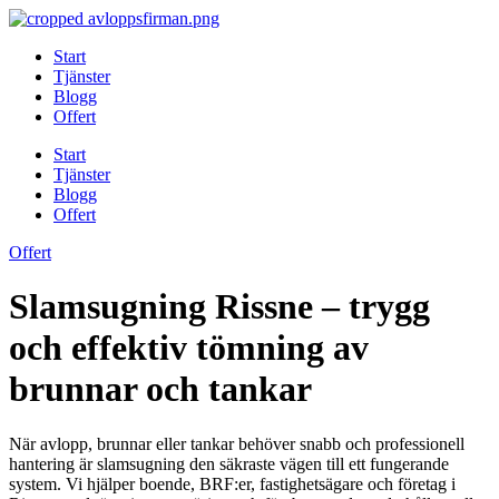
Skip
to
Start
content
Tjänster
Blogg
Offert
Start
Tjänster
Blogg
Offert
Offert
Slamsugning Rissne – trygg
och effektiv tömning av
brunnar och tankar
När avlopp, brunnar eller tankar behöver snabb och professionell
hantering är slamsugning den säkraste vägen till ett fungerande
system. Vi hjälper boende, BRF:er, fastighetsägare och företag i