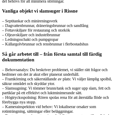
det behövs för att minimera störningar.
Vanliga objekt vi slamsuger i Rissne
– Septitankar och minireningsverk
– Dagvattenbrunnar, dräneringsbrunnar och sandfång
– Fettavskiljare för restaurang och storkök
– Oljeavskiljare och industribrunnar
– Ledningsschakt och pumpgropar
– Källargolvbrunnar och rensbrunnar i flerbostadshus
Så går arbetet till – från första samtal till färdig
dokumentation
– Behovsanalys: Du beskriver problemet, vi ställer rätt frågor och
bedömer om det är akut eller planerat underhåll.
– Framkörning och säkerställande av plats: Vi väljer lämplig spolbil,
säkrar området och skyddar ytor.
– Slamsugning: Vi tömmer brunn/tank och suger upp slam, fett och
partiklar på ett effektivt och luktminimerande sätt.
– Högtrycksspolning: Rören spolas rena för att återställa flöde och
förebygga nya stopp.
– Kamera­inspektion vid behov: Vi lokaliserar orsaker som
rotinträngning, sättningar eller beläggningar.