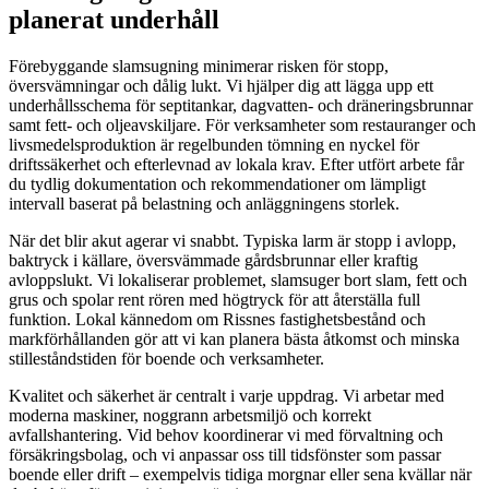
planerat underhåll
Förebyggande slamsugning minimerar risken för stopp,
översvämningar och dålig lukt. Vi hjälper dig att lägga upp ett
underhållsschema för septitankar, dagvatten- och dräneringsbrunnar
samt fett- och oljeavskiljare. För verksamheter som restauranger och
livsmedelsproduktion är regelbunden tömning en nyckel för
driftssäkerhet och efterlevnad av lokala krav. Efter utfört arbete får
du tydlig dokumentation och rekommendationer om lämpligt
intervall baserat på belastning och anläggningens storlek.
När det blir akut agerar vi snabbt. Typiska larm är stopp i avlopp,
baktryck i källare, översvämmade gårdsbrunnar eller kraftig
avloppslukt. Vi lokaliserar problemet, slamsuger bort slam, fett och
grus och spolar rent rören med högtryck för att återställa full
funktion. Lokal kännedom om Rissnes fastighetsbestånd och
markförhållanden gör att vi kan planera bästa åtkomst och minska
stilleståndstiden för boende och verksamheter.
Kvalitet och säkerhet är centralt i varje uppdrag. Vi arbetar med
moderna maskiner, noggrann arbetsmiljö och korrekt
avfallshantering. Vid behov koordinerar vi med förvaltning och
försäkringsbolag, och vi anpassar oss till tidsfönster som passar
boende eller drift – exempelvis tidiga morgnar eller sena kvällar när