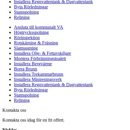
Installera Regnvattentank & Dagvattentank
Byta Rörledningar
Stamspolning
Relining
Ansluta till kommunalt VA
Högtrycksspolning
Rörinspektion
Rotskärning & Fräsning
Slamsugning
Installera Olje- & Fettavskiljare
Montera Förbränningstoalett
Installera Bergvärme
Borra Brunn
Installera Trekammarbrunn
Installera Minireningsverk
Installera Regnvattentank & Dagvattentank
Byta Rörledningar
Stamspolning
Relining
Kontakta oss
Kontakta oss idag för en fri offert.
Nicklas