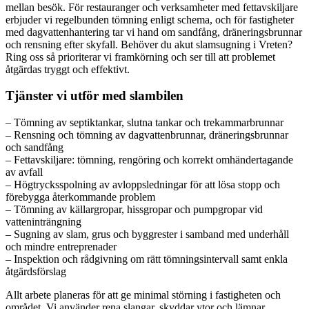
mellan besök. För restauranger och verksamheter med fettavskiljare
erbjuder vi regelbunden tömning enligt schema, och för fastigheter
med dagvattenhantering tar vi hand om sandfång, dräneringsbrunnar
och rensning efter skyfall. Behöver du akut slamsugning i Vreten?
Ring oss så prioriterar vi framkörning och ser till att problemet
åtgärdas tryggt och effektivt.
Tjänster vi utför med slambilen
– Tömning av septiktankar, slutna tankar och trekammarbrunnar
– Rensning och tömning av dagvattenbrunnar, dräneringsbrunnar
och sandfång
– Fettavskiljare: tömning, rengöring och korrekt omhändertagande
av avfall
– Högtrycksspolning av avloppsledningar för att lösa stopp och
förebygga återkommande problem
– Tömning av källargropar, hissgropar och pumpgropar vid
vatteninträngning
– Sugning av slam, grus och byggrester i samband med underhåll
och mindre entreprenader
– Inspektion och rådgivning om rätt tömningsintervall samt enkla
åtgärdsförslag
Allt arbete planeras för att ge minimal störning i fastigheten och
området. Vi använder rena slangar, skyddar ytor och lämnar