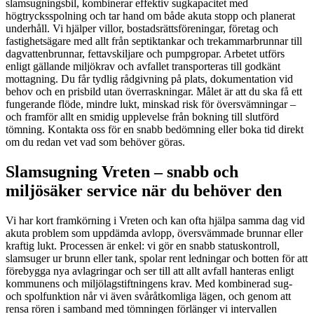
slamsugningsbil, kombinerar effektiv sugkapacitet med
högtrycksspolning och tar hand om både akuta stopp och planerat
underhåll. Vi hjälper villor, bostadsrättsföreningar, företag och
fastighetsägare med allt från septiktankar och trekammarbrunnar till
dagvattenbrunnar, fettavskiljare och pumpgropar. Arbetet utförs
enligt gällande miljökrav och avfallet transporteras till godkänt
mottagning. Du får tydlig rådgivning på plats, dokumentation vid
behov och en prisbild utan överraskningar. Målet är att du ska få ett
fungerande flöde, mindre lukt, minskad risk för översvämningar –
och framför allt en smidig upplevelse från bokning till slutförd
tömning. Kontakta oss för en snabb bedömning eller boka tid direkt
om du redan vet vad som behöver göras.
Slamsugning Vreten – snabb och
miljösäker service när du behöver den
Vi har kort framkörning i Vreten och kan ofta hjälpa samma dag vid
akuta problem som uppdämda avlopp, översvämmade brunnar eller
kraftig lukt. Processen är enkel: vi gör en snabb statuskontroll,
slamsuger ur brunn eller tank, spolar rent ledningar och botten för att
förebygga nya avlagringar och ser till att allt avfall hanteras enligt
kommunens och miljölagstiftningens krav. Med kombinerad sug-
och spolfunktion når vi även svåråtkomliga lägen, och genom att
rensa rören i samband med tömningen förlänger vi intervallen