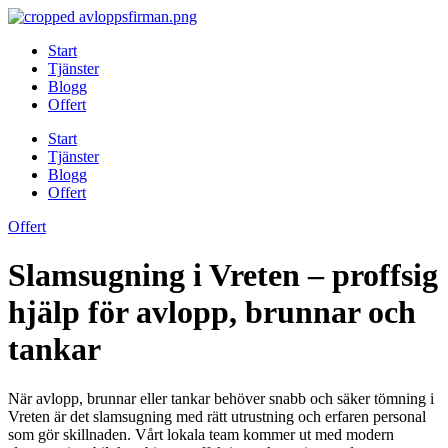
Skip
to
Start
content
Tjänster
Blogg
Offert
Start
Tjänster
Blogg
Offert
Offert
Slamsugning i Vreten – proffsig
hjälp för avlopp, brunnar och
tankar
När avlopp, brunnar eller tankar behöver snabb och säker tömning i
Vreten är det slamsugning med rätt utrustning och erfaren personal
som gör skillnaden. Vårt lokala team kommer ut med modern