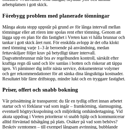
arbetsplatsen i gott skick.
Förebygg problem med planerade tömningar
Många akuta stopp uppstår på grund av för långa intervall mellan
tömningar eller att rören inte spolas rent efter tömning. Genom att
lägga upp en plan för din fastighet i Vreten kan vi hålla brunnar och
tankar i gott skick året runt. För enskilda avlopp är det ofta klokt
med tömning varje 1–3 år beroende på användning, medan
fettavskiljare följer krav på betydligt tätare intervall.
Dagvattenbrunnar mår bra av regelbunden kontroll, särskilt efter
kraftiga regn då sand och löv samlas i botten och riskerar att täppa
igen. Vi påminner dig inför nästa service, dokumenterar volymer
och ger rekommendationer för att sänka dina långsiktiga kostnader.
Resultatet blir färre driftstopp, mindre lukt och en tryggare fastighet.
Priser, offert och snabb bokning
Vår prissättning är transparent: du får en tydlig offert innan arbetet
startar och vi förklarar vad som ingår – framkörning, slamsugning,
eventuell högtrycksspolning och miljöriktig omhändertagning. Vid
akuta uppdrag i Vreten prioriterar vi snabb hjälp och kommunicerar
alltid förväntad tidsåtgång på plats. Osäker på vad som behövs?
Beskriv symtomen – till exempel långsam avrinning, bubblande