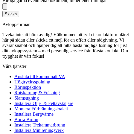
Bifoga gärna eventuella dokument, bilder eller ritningar
Skicka
Avloppsfirman
Tveka inte att höra av dig! Välkommen att fylla i kontaktformuläret
här på sidan eller skicka ett mejl för en offert eller rådgivning. Vi
svarar snabbt och hjälper dig att hitta bästa möjliga lösning för just
ditt avloppssystem – med personlig service från första kontakt. Din
trygghet är vårt fokus!
Våra tjänster
Ansluta till kommunalt VA
Högtrycksspolning
Rörinspektion
Rotskärning & Fräsning
Slamsugning
Installera Olje- & Fettavskiljare
Montera Förbränningstoalett
Installera Bergvärme
Borra Brunn
Installera Trekammarbrunn
Installera Minireningsverk