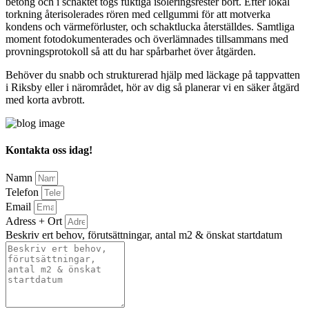
betong och i schaktet togs fuktiga isoleringsrester bort. Efter lokal
torkning återisolerades rören med cellgummi för att motverka
kondens och värmeförluster, och schaktlucka återställdes. Samtliga
moment fotodokumenterades och överlämnades tillsammans med
provningsprotokoll så att du har spårbarhet över åtgärden.
Behöver du snabb och strukturerad hjälp med läckage på tappvatten
i Riksby eller i närområdet, hör av dig så planerar vi en säker åtgärd
med korta avbrott.
Kontakta oss idag!
Namn
Telefon
Email
Adress + Ort
Beskriv ert behov, förutsättningar, antal m2 & önskat startdatum