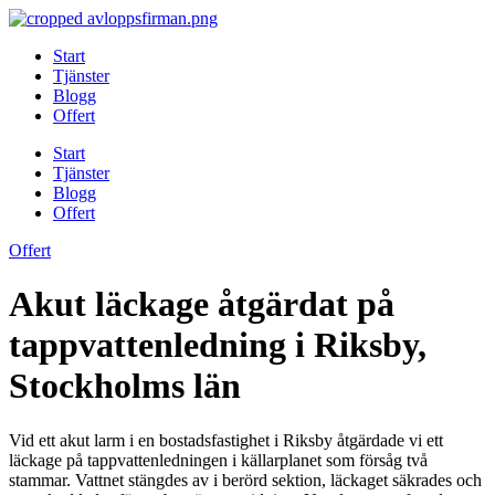
Skip
to
Start
content
Tjänster
Blogg
Offert
Start
Tjänster
Blogg
Offert
Offert
Akut läckage åtgärdat på
tappvattenledning i Riksby,
Stockholms län
Vid ett akut larm i en bostadsfastighet i Riksby åtgärdade vi ett
läckage på tappvattenledningen i källarplanet som försåg två
stammar. Vattnet stängdes av i berörd sektion, läckaget säkrades och