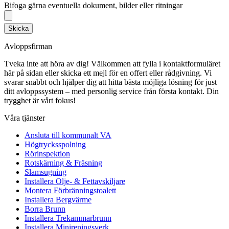
Bifoga gärna eventuella dokument, bilder eller ritningar
Skicka
Avloppsfirman
Tveka inte att höra av dig! Välkommen att fylla i kontaktformuläret
här på sidan eller skicka ett mejl för en offert eller rådgivning. Vi
svarar snabbt och hjälper dig att hitta bästa möjliga lösning för just
ditt avloppssystem – med personlig service från första kontakt. Din
trygghet är vårt fokus!
Våra tjänster
Ansluta till kommunalt VA
Högtrycksspolning
Rörinspektion
Rotskärning & Fräsning
Slamsugning
Installera Olje- & Fettavskiljare
Montera Förbränningstoalett
Installera Bergvärme
Borra Brunn
Installera Trekammarbrunn
Installera Minireningsverk