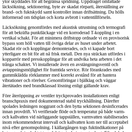
ytor skyddades för att begränsa spridning. Uppdraget omfattade
läcksökning, sektionering, byte av skadat rörparti, återställning av
brand- och fuktskydd samt kontroller innan driftsättning. Du hölls
informerad om tidsplan och korta avbrott i vattentillförseln.
Läcksökning genomfördes med akustisk utrustning och termografi
för att bekräfta punktläckage vid en korroderad T-koppling i en
vertikal schakt. För att minimera driftstopp ordnade vi en provisorisk
bypass som höll vatten till övriga delar av huset under arbetet.
Skadat rör och kopplingar demonterades, och vi kapade bort
ytterligare en bit för att nå frisk metall. Den nya sträckan utfördes i
kopparrör med presskopplingar för att undvika heta arbeten i det
trånga schaktet. Vi installerade även en avstängningsventil och
avtappningsmöjlighet för framtida service. Rör förankrades med
gummiklädda rörklammer med korrekt avstånd för att hantera
vibrationer och rörelser. Genomföringar i bjälklag och väggar
återtätades med brandklassad lösning enligt gällande krav.
Före återöppning av ventiler tryckprovades installationen enligt
branschpraxis med dokumenterad stabil tryckhållning. Därefter
spolades ledningen noggrant och den bytta sektionen desinficerades
innan provdrift. Vi verifierade flöde och temperatur på både varm-
och kallvatten vid närliggande tappställen, varmvatten stabiliserades
inom rekommenderat intervall och kallvatten kom ner till acceptabel
nivå efter genomspolning. I källargången togs fuktindikationer på