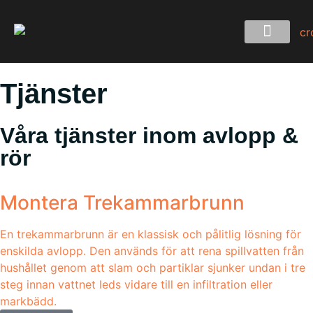
Tjänster
Våra tjänster inom avlopp &
rör
Montera Trekammarbrunn
En trekammarbrunn är en klassisk och pålitlig lösning för
enskilda avlopp. Den används för att rena spillvatten från
hushållet genom att slam och partiklar sjunker undan i tre
steg innan vattnet leds vidare till en infiltration eller
markbädd.