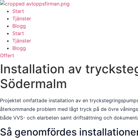
Skip
to
Start
content
Tjänster
Blogg
Start
Tjänster
Blogg
Offert
Installation av tryckst
Södermalm
Projektet omfattade installation av en tryckstegringspump
återkommande problem med lågt tryck på de övre våningsp
både VVS- och elarbeten samt driftsättning och dokumenta
Så genomfördes installatione