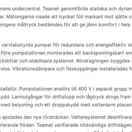
ighetens undercentral. Teamet genomförde statiska och dyn
ar. Mätningarna visade att trycket föll markant mot sjätte 
reningens måltryck bestämdes för att ge jämn komfort i hela
 varvtalsstyrda pumpar för redundans och energieffektiv dr
 Före pumpstationen monterades ett backspolningsbart smut
yckstötar och stabilisera systemet. Rördragningen byggde
vice. Vibrationsdämpare och flexkopplingar installerades för
allatör. Pumpstationen anslöts till 400 V i separat grupp
ydd. Larmutgångar för driftstopp och lågtryck drogs fram til
s med belysning och ett droppskydd med vattenlarm placer
h spolades den nya rörsträckan. Vattensystemet desinficerad
arierande flöden. Teamet verifierade nödvändiga driftsläge