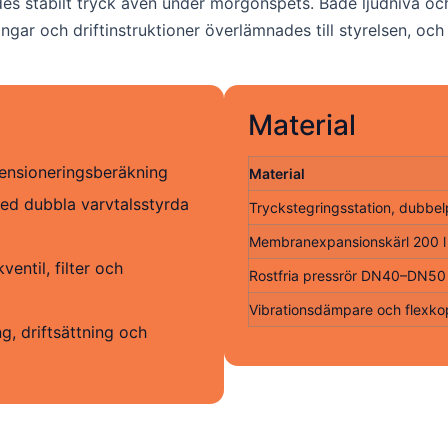
es stabilt tryck även under morgonspets. Både ljudnivå och v
ingar och driftinstruktioner överlämnades till styrelsen, o
Material
ensioneringsberäkning
Material
med dubbla varvtalsstyrda
Tryckstegringsstation, dubbe
Membranexpansionskärl 200 l
entil, filter och
Rostfria pressrör DN40–DN50 i
Vibrationsdämpare och flexko
ng, driftsättning och