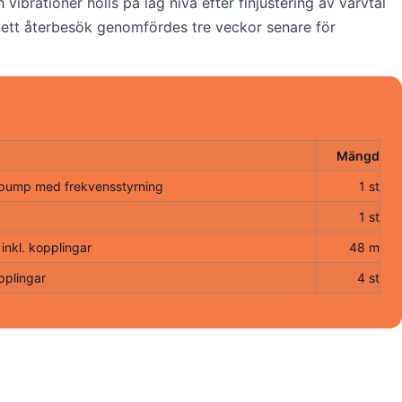
ibrationer hölls på låg nivå efter finjustering av varvtal
ch ett återbesök genomfördes tre veckor senare för
Mängd
lpump med frekvensstyrning
1 st
1 st
nkl. kopplingar
48 m
pplingar
4 st