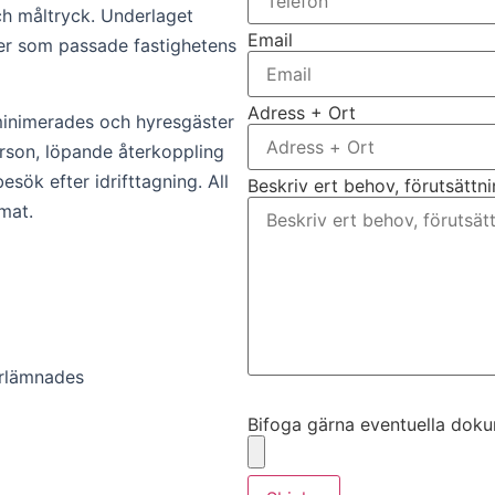
h måltryck. Underlaget
Email
ner som passade fastighetens
Adress + Ort
minimerades och hyresgäster
erson, löpande återkoppling
esök efter idrifttagning. All
Beskriv ert behov, förutsättn
mat.
erlämnades
Bifoga gärna eventuella dokume
Bifoga gärna eventuella dokume