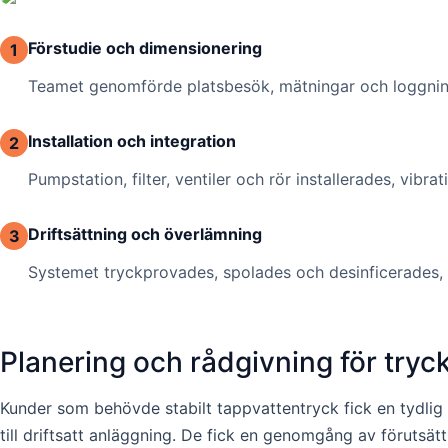
Förstudie och dimensionering
1
Teamet genomförde platsbesök, mätningar och loggning
Installation och integration
2
Pumpstation, filter, ventiler och rör installerades, v
Driftsättning och överlämning
3
Systemet tryckprovades, spolades och desinficerades, 
Planering och rådgivning för tryc
Kunder som behövde stabilt tappvattentryck fick en tydlig 
till driftsatt anläggning. De fick en genomgång av förutsät