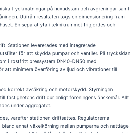
amiska tryckmätningar på huvudstam och avgreningar samt
våningen. Utifrån resultaten togs en dimensionering fram
 huset. En separat yta i teknikrummet frigjordes och
ift. Stationen levererades med integrerade
sfilter för att skydda pumpar och ventiler. På trycksidan
s om i rostfritt pressystem DN40–DN50 med
 att minimera överföring av ljud och vibrationer till
 med korrekt avsäkring och motorskydd. Styrningen
l fastighetens driftjour enligt föreningens önskemål. Allt
ades under aggregatet.
es, varefter stationen driftsattes. Regulatorerna
n, bland annat växelkörning mellan pumparna och nattläge