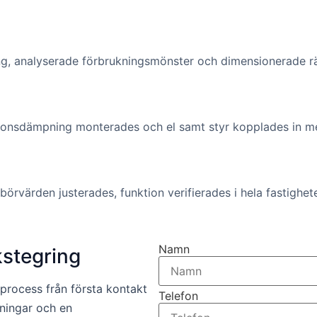
, analyserade förbrukningsmönster och dimensionerade rät
ibrationsdämpning monterades och el samt styr kopplades in
börvärden justerades, funktion verifierades i hela fastigh
Namn
kstegring
process från första kontakt
Telefon
tningar och en