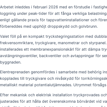
Arbetet inleddes i februari 2026 med en förstudie i fast
loggning under peak-tider för att fånga verkliga belastning
enligt gällande praxis för tappvatteninstallationer och fö
förbereddes med upphöjt droppskydd och golvbrunn.
Valet föll på en kompakt tryckstegringsstation med dubbla
frekvensomriktare, tryckgivare, manometrar och styrpanel.
installerades ett membranexpansionskärl för att dämpa tr
avstängningsventiler, backventiler och avtappningar för ser
byggnaden.
Elentreprenaden genomfördes i samarbete med behörig inst
kopplades till tryckgivare och nivåskydd för torrkörningssk
metalliskt material potentialutjämnades. Utrymmet försåg
Efter mekanisk och elektrisk installation tryckprovades oc
justerades för att hålla det överenskomna börvärdet vid v