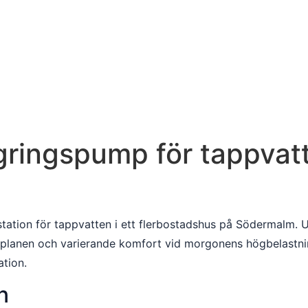
egringspump för tappvat
station för tappvatten i ett flerbostadshus på Södermalm.
lanen och varierande komfort vid morgonens högbelastnin
tion.
n