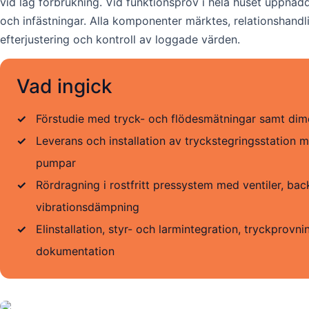
vid låg förbrukning. Vid funktionsprov i hela huset uppnådd
och infästningar. Alla komponenter märktes, relationshandl
efterjustering och kontroll av loggade värden.
Vad ingick
✓
Förstudie med tryck- och flödesmätningar samt dim
✓
Leverans och installation av tryckstegringsstation 
pumpar
✓
Rördragning i rostfritt pressystem med ventiler, backv
vibrationsdämpning
✓
Elinstallation, styr- och larmintegration, tryckprovni
dokumentation