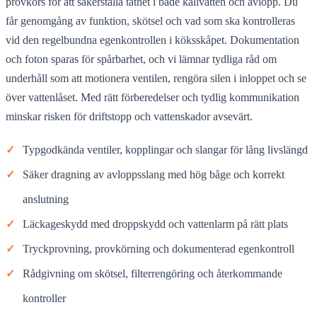
provkörs för att säkerställa täthet i både kallvatten och avlopp. Du
får genomgång av funktion, skötsel och vad som ska kontrolleras
vid den regelbundna egenkontrollen i köksskåpet. Dokumentation
och foton sparas för spårbarhet, och vi lämnar tydliga råd om
underhåll som att motionera ventilen, rengöra silen i inloppet och se
över vattenlåset. Med rätt förberedelser och tydlig kommunikation
minskar risken för driftstopp och vattenskador avsevärt.
✓
Typgodkända ventiler, kopplingar och slangar för lång livslängd
✓
Säker dragning av avloppsslang med hög båge och korrekt
anslutning
✓
Läckageskydd med droppskydd och vattenlarm på rätt plats
✓
Tryckprovning, provkörning och dokumenterad egenkontroll
✓
Rådgivning om skötsel, filterrengöring och återkommande
kontroller