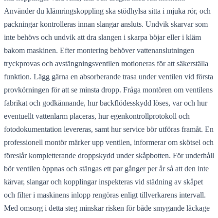
Använder du klämringskoppling ska stödhylsa sitta i mjuka rör, och
packningar kontrolleras innan slangar ansluts. Undvik skarvar som
inte behövs och undvik att dra slangen i skarpa böjar eller i kläm
bakom maskinen. Efter montering behöver vattenanslutningen
tryckprovas och avstängningsventilen motioneras för att säkerställa
funktion. Lägg gärna en absorberande trasa under ventilen vid första
provkörningen för att se minsta dropp. Fråga montören om ventilens
fabrikat och godkännande, hur backflödesskydd löses, var och hur
eventuellt vattenlarm placeras, hur egenkontrollprotokoll och
fotodokumentation levereras, samt hur service bör utföras framåt. En
professionell montör märker upp ventilen, informerar om skötsel och
föreslår kompletterande droppskydd under skåpbotten. För underhåll
bör ventilen öppnas och stängas ett par gånger per år så att den inte
kärvar, slangar och kopplingar inspekteras vid städning av skåpet
och filter i maskinens inlopp rengöras enligt tillverkarens intervall.
Med omsorg i detta steg minskar risken för både smygande läckage