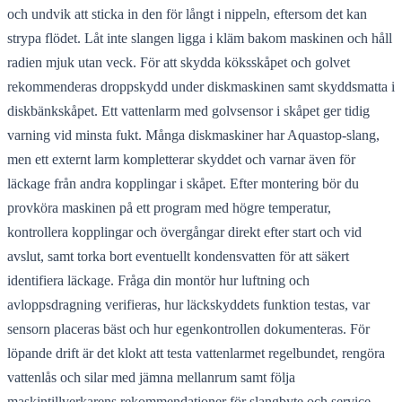
och undvik att sticka in den för långt i nippeln, eftersom det kan
strypa flödet. Låt inte slangen ligga i kläm bakom maskinen och håll
radien mjuk utan veck. För att skydda köksskåpet och golvet
rekommenderas droppskydd under diskmaskinen samt skyddsmatta i
diskbänkskåpet. Ett vattenlarm med golvsensor i skåpet ger tidig
varning vid minsta fukt. Många diskmaskiner har Aquastop-slang,
men ett externt larm kompletterar skyddet och varnar även för
läckage från andra kopplingar i skåpet. Efter montering bör du
provköra maskinen på ett program med högre temperatur,
kontrollera kopplingar och övergångar direkt efter start och vid
avslut, samt torka bort eventuellt kondensvatten för att säkert
identifiera läckage. Fråga din montör hur luftning och
avloppsdragning verifieras, hur läckskyddets funktion testas, var
sensorn placeras bäst och hur egenkontrollen dokumenteras. För
löpande drift är det klokt att testa vattenlarmet regelbundet, rengöra
vattenlås och silar med jämna mellanrum samt följa
maskintillverkarens rekommendationer för slangbyte och service.