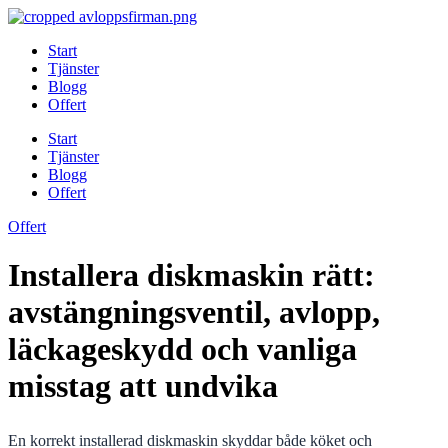
Skip
to
Start
content
Tjänster
Blogg
Offert
Start
Tjänster
Blogg
Offert
Offert
Installera diskmaskin rätt:
avstängningsventil, avlopp,
läckageskydd och vanliga
misstag att undvika
En korrekt installerad diskmaskin skyddar både köket och