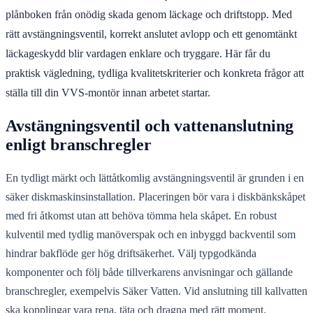
plånboken från onödig skada genom läckage och driftstopp. Med
rätt avstängningsventil, korrekt anslutet avlopp och ett genomtänkt
läckageskydd blir vardagen enklare och tryggare. Här får du
praktisk vägledning, tydliga kvalitetskriterier och konkreta frågor att
ställa till din VVS-montör innan arbetet startar.
Avstängningsventil och vattenanslutning
enligt branschregler
En tydligt märkt och lättåtkomlig avstängningsventil är grunden i en
säker diskmaskinsinstallation. Placeringen bör vara i diskbänkskåpet
med fri åtkomst utan att behöva tömma hela skåpet. En robust
kulventil med tydlig manöverspak och en inbyggd backventil som
hindrar bakflöde ger hög driftsäkerhet. Välj typgodkända
komponenter och följ både tillverkarens anvisningar och gällande
branschregler, exempelvis Säker Vatten. Vid anslutning till kallvatten
ska kopplingar vara rena, täta och dragna med rätt moment.