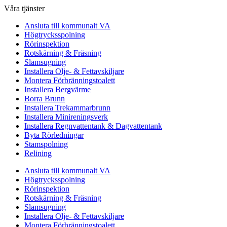
Våra tjänster
Ansluta till kommunalt VA
Högtrycksspolning
Rörinspektion
Rotskärning & Fräsning
Slamsugning
Installera Olje- & Fettavskiljare
Montera Förbränningstoalett
Installera Bergvärme
Borra Brunn
Installera Trekammarbrunn
Installera Minireningsverk
Installera Regnvattentank & Dagvattentank
Byta Rörledningar
Stamspolning
Relining
Ansluta till kommunalt VA
Högtrycksspolning
Rörinspektion
Rotskärning & Fräsning
Slamsugning
Installera Olje- & Fettavskiljare
Montera Förbränningstoalett