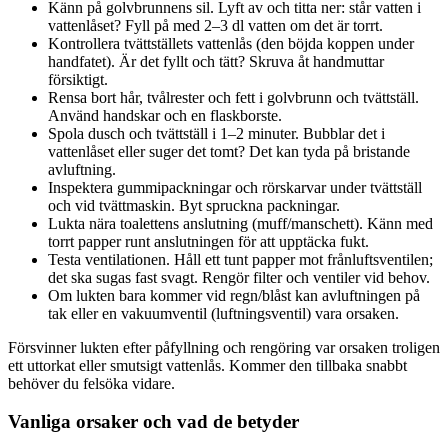
Känn på golvbrunnens sil. Lyft av och titta ner: står vatten i
vattenlåset? Fyll på med 2–3 dl vatten om det är torrt.
Kontrollera tvättställets vattenlås (den böjda koppen under
handfatet). Är det fyllt och tätt? Skruva åt handmuttar
försiktigt.
Rensa bort hår, tvålrester och fett i golvbrunn och tvättställ.
Använd handskar och en flaskborste.
Spola dusch och tvättställ i 1–2 minuter. Bubblar det i
vattenlåset eller suger det tomt? Det kan tyda på bristande
avluftning.
Inspektera gummipackningar och rörskarvar under tvättställ
och vid tvättmaskin. Byt spruckna packningar.
Lukta nära toalettens anslutning (muff/manschett). Känn med
torrt papper runt anslutningen för att upptäcka fukt.
Testa ventilationen. Håll ett tunt papper mot frånluftsventilen;
det ska sugas fast svagt. Rengör filter och ventiler vid behov.
Om lukten bara kommer vid regn/blåst kan avluftningen på
tak eller en vakuumventil (luftningsventil) vara orsaken.
Försvinner lukten efter påfyllning och rengöring var orsaken troligen
ett uttorkat eller smutsigt vattenlås. Kommer den tillbaka snabbt
behöver du felsöka vidare.
Vanliga orsaker och vad de betyder