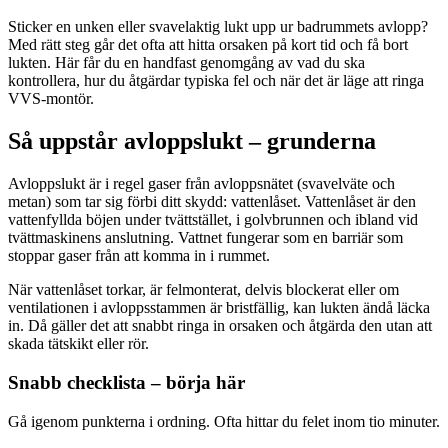
Sticker en unken eller svavelaktig lukt upp ur badrummets avlopp?
Med rätt steg går det ofta att hitta orsaken på kort tid och få bort
lukten. Här får du en handfast genomgång av vad du ska
kontrollera, hur du åtgärdar typiska fel och när det är läge att ringa
VVS-montör.
Så uppstår avloppslukt – grunderna
Avloppslukt är i regel gaser från avloppsnätet (svavelväte och
metan) som tar sig förbi ditt skydd: vattenlåset. Vattenlåset är den
vattenfyllda böjen under tvättstället, i golvbrunnen och ibland vid
tvättmaskinens anslutning. Vattnet fungerar som en barriär som
stoppar gaser från att komma in i rummet.
När vattenlåset torkar, är felmonterat, delvis blockerat eller om
ventilationen i avloppsstammen är bristfällig, kan lukten ändå läcka
in. Då gäller det att snabbt ringa in orsaken och åtgärda den utan att
skada tätskikt eller rör.
Snabb checklista – börja här
Gå igenom punkterna i ordning. Ofta hittar du felet inom tio minuter.