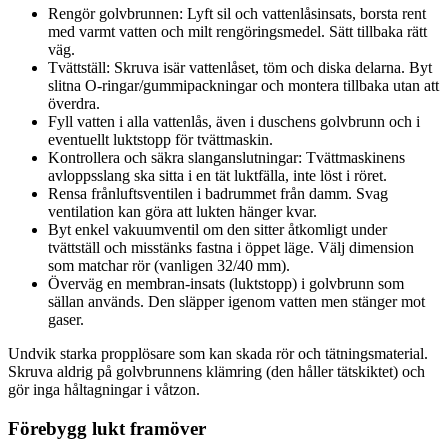
Rengör golvbrunnen: Lyft sil och vattenlåsinsats, borsta rent
med varmt vatten och milt rengöringsmedel. Sätt tillbaka rätt
väg.
Tvättställ: Skruva isär vattenlåset, töm och diska delarna. Byt
slitna O-ringar/gummipackningar och montera tillbaka utan att
överdra.
Fyll vatten i alla vattenlås, även i duschens golvbrunn och i
eventuellt luktstopp för tvättmaskin.
Kontrollera och säkra slanganslutningar: Tvättmaskinens
avloppsslang ska sitta i en tät luktfälla, inte löst i röret.
Rensa frånluftsventilen i badrummet från damm. Svag
ventilation kan göra att lukten hänger kvar.
Byt enkel vakuumventil om den sitter åtkomligt under
tvättställ och misstänks fastna i öppet läge. Välj dimension
som matchar rör (vanligen 32/40 mm).
Överväg en membran-insats (luktstopp) i golvbrunn som
sällan används. Den släpper igenom vatten men stänger mot
gaser.
Undvik starka propplösare som kan skada rör och tätningsmaterial.
Skruva aldrig på golvbrunnens klämring (den håller tätskiktet) och
gör inga håltagningar i våtzon.
Förebygg lukt framöver