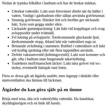
Nedan är typiska felkällor i badrum och hur de brukar märkas.
Uttorkat vattenlås: Lukt som försvinner direkt när du häller i
vatten. Vanligt i gästbadrum eller sällan använda golvbrunnar.
Smutsig golvbrunn: Härsket fett och biofilm ger stickande
lukt. Syns som gegga under silen.
Läckande gummipackning: Lätt fukt vid kopplingar och svag
avloppsodör under tvättställ.
Fel lutning på avloppsrör: Återkommande gluckande ljud,
återkommande stopp, ibland lukt när vattenlåset sugs ur.
Bristande avluftning i stammen: Bubbel i vattenlåsen och lukt
vid kraftig spolning eller när flera tappställen används.
Defekt vakuumventil (luftningsventil): Lukt som kommer och
går, ofta i badrum utan fungerande takavluftning.
Toalettens muff/manschett läcker: Lukt nära golvet vid wc-
stolen, eventuellt fuktspår runt foten.
Flera av dessa går att åtgärda snabbt, men ingrepp i tätskikt eller
stamventilation ska lämnas till fackman.
Åtgärder du kan göra själv på en timme
Börja med rena, täta och vattenfyllda vattenlås. Ha handskar,
skyddsglasögon och en hink till hands.