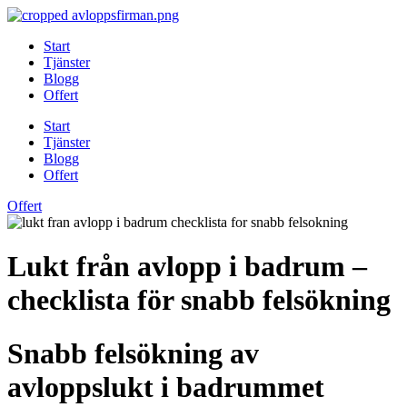
Skip
to
Start
content
Tjänster
Blogg
Offert
Start
Tjänster
Blogg
Offert
Offert
Lukt från avlopp i badrum –
checklista för snabb felsökning
Snabb felsökning av
avloppslukt i badrummet