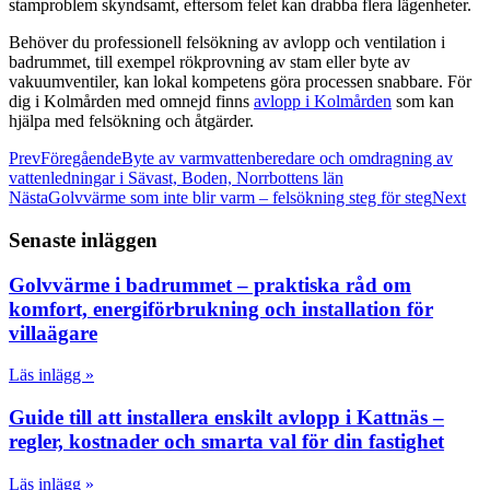
stamproblem skyndsamt, eftersom felet kan drabba flera lägenheter.
Behöver du professionell felsökning av avlopp och ventilation i
badrummet, till exempel rökprovning av stam eller byte av
vakuumventiler, kan lokal kompetens göra processen snabbare. För
dig i Kolmården med omnejd finns
avlopp i Kolmården
som kan
hjälpa med felsökning och åtgärder.
Prev
Föregående
Byte av varmvattenberedare och omdragning av
vattenledningar i Sävast, Boden, Norrbottens län
Nästa
Golvvärme som inte blir varm – felsökning steg för steg
Next
Senaste inläggen
Golvvärme i badrummet – praktiska råd om
komfort, energiförbrukning och installation för
villaägare
Läs inlägg »
Guide till att installera enskilt avlopp i Kattnäs –
regler, kostnader och smarta val för din fastighet
Läs inlägg »