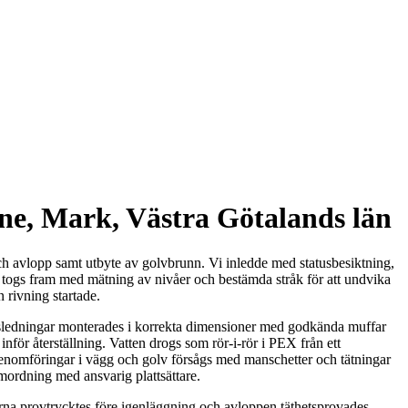
ne, Mark, Västra Götalands län
h avlopp samt utbyte av golvbrunn. Vi inledde med statusbesiktning,
 togs fram med mätning av nivåer och bestämda stråk för att undvika
rivning startade.
oppsledningar monterades i korrekta dimensioner med godkända muffar
för återställning. Vatten drogs som rör-i-rör i PEX från ett
enomföringar i vägg och golv försågs med manschetter och tätningar
samordning med ansvarig plattsättare.
arna provtrycktes före igenläggning och avloppen täthetsprovades