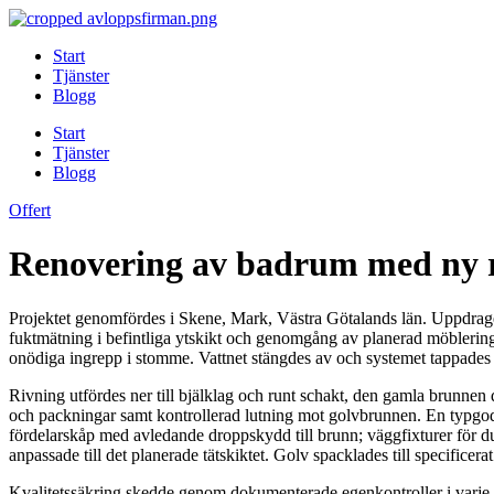
Skip
to
Start
content
Tjänster
Blogg
Start
Tjänster
Blogg
Offert
Renovering av badrum med ny r
Projektet genomfördes i Skene, Mark, Västra Götalands län. Uppdrage
fuktmätning i befintliga ytskikt och genomgång av planerad möblering
onödiga ingrepp i stomme. Vattnet stängdes av och systemet tappades
Rivning utfördes ner till bjälklag och runt schakt, den gamla brunne
och packningar samt kontrollerad lutning mot golvbrunnen. En typgodkän
fördelarskåp med avledande droppskydd till brunn; väggfixturer för 
anpassade till det planerade tätskiktet. Golv spacklades till specificer
Kvalitetssäkring skedde genom dokumenterade egenkontroller i varje s