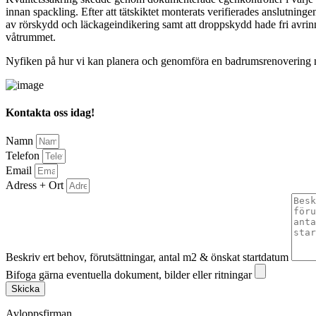
innan spackling. Efter att tätskiktet monterats verifierades anslutning
av rörskydd och läckageindikering samt att droppskydd hade fri avrinn
våtrummet.
Nyfiken på hur vi kan planera och genomföra en badrumsrenovering m
Kontakta oss idag!
Namn
Telefon
Email
Adress + Ort
Beskriv ert behov, förutsättningar, antal m2 & önskat startdatum
Bifoga gärna eventuella dokument, bilder eller ritningar
Skicka
Avloppsfirman