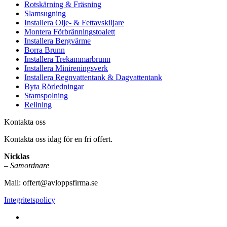
Rotskärning & Fräsning
Slamsugning
Installera Olje- & Fettavskiljare
Montera Förbränningstoalett
Installera Bergvärme
Borra Brunn
Installera Trekammarbrunn
Installera Minireningsverk
Installera Regnvattentank & Dagvattentank
Byta Rörledningar
Stamspolning
Relining
Kontakta oss
Kontakta oss idag för en fri offert.
Nicklas
–
Samordnare
Mail:
offert@avloppsfirma.se
Integritetspolicy