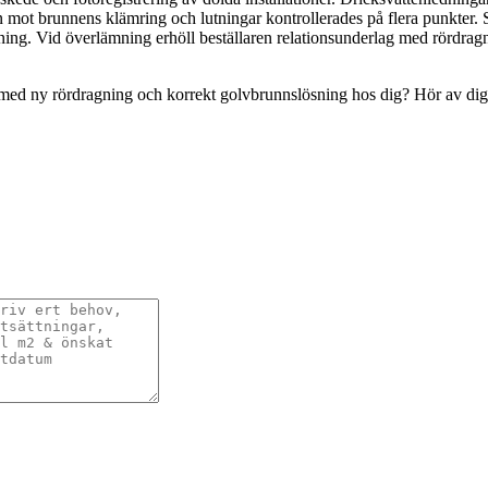
en mot brunnens klämring och lutningar kontrollerades på flera punkter. S
ing. Vid överlämning erhöll beställaren relationsunderlag med rördragni
ed ny rördragning och korrekt golvbrunnslösning hos dig? Hör av dig s