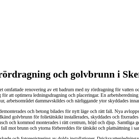
ördragning och golvbrunn i Ske
t omfattade renovering av ett badrum med ny rördragning för vatten oc
 för att optimera ledningsdragning och placeringar. En arbetsberedning
 ur, arbetsområdet dammavskildes och närliggande ytor skyddades innan 
n demonterades och betong bilades för nytt läge och rätt fall. Nya avl
d golvbrunn för folietätskikt installerades, skyddades och fixerades in
dusch och kommod monterades i rätt centrum, höjd och djup. Samtliga g
at fall mot brunn och ytorna förbereddes för tätskikt och plattsättning i 
kede och fotoregistrering av dolda installationer. Dricksvattenledning