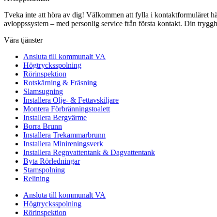
Tveka inte att höra av dig! Välkommen att fylla i kontaktformuläret här p
avloppssystem – med personlig service från första kontakt. Din trygghe
Våra tjänster
Ansluta till kommunalt VA
Högtrycksspolning
Rörinspektion
Rotskärning & Fräsning
Slamsugning
Installera Olje- & Fettavskiljare
Montera Förbränningstoalett
Installera Bergvärme
Borra Brunn
Installera Trekammarbrunn
Installera Minireningsverk
Installera Regnvattentank & Dagvattentank
Byta Rörledningar
Stamspolning
Relining
Ansluta till kommunalt VA
Högtrycksspolning
Rörinspektion