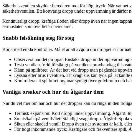
Säkerhetsventilen skyddar beredaren mot för högt tryck. När vattnet v
säkerhetsventilen. Ett kortvarigt dropp under uppvärmning är därför n
Kontinuerligt dropp, kraftiga flöden eller dropp även när ingen tappnin
termostaten som överhettar beredaren.
Snabb felsökning steg för steg
Börja med enkla kontroller. Målet är att avgöra om droppet är normalt 
Observera när det droppar. Enstaka dropp under uppvärmning är
Testa ventilen. Vrid försiktigt på ventilens provhandtag tills vat
Känn på spillröret. Är det hett vid dropp utan pågående uppvär
Lyssna efter brus i ventilen. Ett svagt sus kan tyda på läckande
Kontrollera att spillröret mynnar synligt över golvbrunn och har
Vanliga orsaker och hur du åtgärdar dem
När du vet mer om när och hur det droppar kan du ringa in den troliga
Termisk expansion: Kort dropp under uppvärmning. Åtgärd: Inget fe
Smuts/kalk på ventilsätet: Ständigt svagt dropp. Åtgärd: Spola 
Sliten eller skadad ventil: Dropp även när systemet är kallt, ell
För högt inkommande tryck: Kraftigare och frekventare spill. 