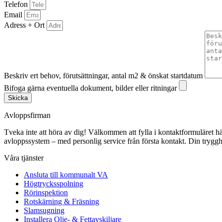
Telefon
Email
Adress + Ort
Beskriv ert behov, förutsättningar, antal m2 & önskat startdatum
Bifoga gärna eventuella dokument, bilder eller ritningar
Skicka
Avloppsfirman
Tveka inte att höra av dig! Välkommen att fylla i kontaktformuläret här p
avloppssystem – med personlig service från första kontakt. Din trygghe
Våra tjänster
Ansluta till kommunalt VA
Högtrycksspolning
Rörinspektion
Rotskärning & Fräsning
Slamsugning
Installera Olje- & Fettavskiljare