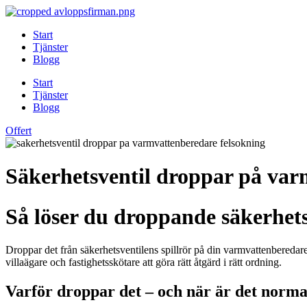
Skip
to
Start
content
Tjänster
Blogg
Start
Tjänster
Blogg
Offert
Säkerhetsventil droppar på var
Så löser du droppande säkerhet
Droppar det från säkerhetsventilens spillrör på din varmvattenberedare
villaägare och fastighetsskötare att göra rätt åtgärd i rätt ordning.
Varför droppar det – och när är det norma