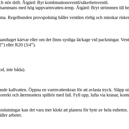
h stör drift. Åtgärd: Byt kombinationsventil/säkerhetsventil.
a tillsammans med hög tappvarmvatten-temp. Åtgärd: Bryt strömmen till b
. Regelbunden provspolning håller ventilen rörlig och minskar risken a
andtaget kärvar eller om det finns synliga läckage vid packningar. Venti
”) eller R20 (3/4”).
d, inte båda).
de kallvatten. Öppna en varmvattenkran för att avlasta tryck. Släpp ut 
orrekt och återmontera spillrör med fall. Fyll upp, lufta via kranar, kon
slutningar kan det vara mer klokt att planera för byte av hela enheten. 
ller arbetet.