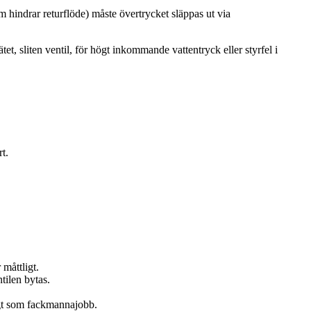
 hindrar returflöde) måste övertrycket släppas ut via
t, sliten ventil, för högt inkommande vattentryck eller styrfel i
rt.
 måttligt.
tilen bytas.
igt som fackmannajobb.