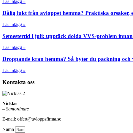
Läs inlägg »
Dålig lukt från avloppet hemma? Praktiska orsaker, 
Läs inlägg »
Semestertid i juli: upptäck dolda VVS-problem inna
Läs inlägg »
Droppande kran hemma? Så byter du packning och ve
Läs inlägg »
Kontakta oss
Nicklas
–
Samordnare
E-mail: offert@avloppsfirma.se
Namn