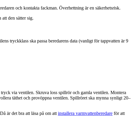
eredaren och kontakta fackman. Överhettning är en säkerhetsrisk.
tt den sätter sig.
lens tryckklass ska passa beredarens data (vanligt för tappvatten är 9
tryck via ventilen. Skruva loss spillrör och gamla ventilen. Montera
trollera täthet och provöppna ventilen. Spillröret ska mynna synligt 20–
Då är det bra att läsa på om att
installera varmvattenberedare
för att