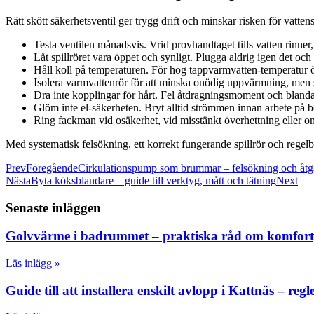
Rätt skött säkerhetsventil ger trygg drift och minskar risken för vatten
Testa ventilen månadsvis. Vrid provhandtaget tills vatten rinner, 
Låt spillröret vara öppet och synligt. Plugga aldrig igen det och d
Håll koll på temperaturen. För hög tappvarmvatten-temperatur ök
Isolera varmvattenrör för att minska onödig uppvärmning, men se 
Dra inte kopplingar för hårt. Fel åtdragningsmoment och blandade
Glöm inte el-säkerheten. Bryt alltid strömmen innan arbete på be
Ring fackman vid osäkerhet, vid misstänkt överhettning eller o
Med systematisk felsökning, ett korrekt fungerande spillrör och regelb
Prev
Föregående
Cirkulationspump som brummar – felsökning och åtg
Nästa
Byta köksblandare – guide till verktyg, mått och tätning
Next
Senaste inläggen
Golvvärme i badrummet – praktiska råd om komfort, e
Läs inlägg »
Guide till att installera enskilt avlopp i Kattnäs – reg