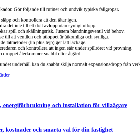
skador. Gör följande till rutiner och undvik typiska fallgropar.
släpp och kontrollera att den tätar igen.
ra det inte till ett dolt avlopp utan synligt utlopp.
ar spill och skållningsrisk. Justera blandningsventil vid behov.
till att ventilen och utloppet är åtkomliga och synliga.
 tätmetoder (lin plus tejp) ger lätt läckage.
redaren och kontrollera att ingen står under spillröret vid provning.
m droppet återkommer snabbt efter åtgärd.
undet underhåll kan du snabbt skilja normalt expansionsdropp från verkl
ärder
nergiförbrukning och installation för villaägare
ler, kostnader och smarta val för din fastighet