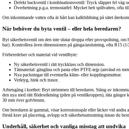
Defekt backventil i kombinationsventil: Tryck släpper fel väg oc
Överhettning p.g.a. termostatfel: Mycket hett spillvatten, oft
Om inkommande vatten ofta är hårt kan kalkbildning på sätet återkomma
När behöver du byta ventil – eller hela beredaren?
Byt säkerhetsventil om den inte slutar droppa efter provspolning, om h
bar). Kontrollera även dimensionen på gänga/anslutning, ofta R15 (1/2
Förberedelser och material vid ventilbyte:
Ny säkerhetsventil i rätt tryckklass och dimension.
Tätmaterial: gänglina och pasta eller PTFE-tejp (använd en meto
Nya packningar till eventuella kläm- eller kopplingsmuttrar.
Verktyg, hink och trasor.
Arbetsgång i korthet: Bryt strömmen till beredaren. Stäng av inkomman
den nya med rätt flödesriktning (pilen på ventilkroppen), täta gängor k
30 mm över golvbrunn.
Om beredaren är gammal, visar korrosionsspår eller läcker vid andra an
förstå krav på placering, avlopp och säkerhetsutrustning innan du bestä
Underhåll, säkerhet och vanliga misstag att undvika