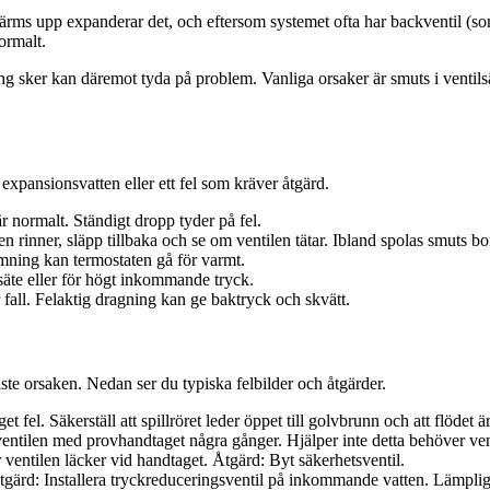
ärms upp expanderar det, och eftersom systemet ofta har backventil (som
ormalt.
g sker kan däremot tyda på problem. Vanliga orsaker är smuts i ventilsäte
expansionsvatten eller ett fel som kräver åtgärd.
 normalt. Ständigt dropp tyder på fel.
ten rinner, släpp tillbaka och se om ventilen tätar. Ibland spolas smuts bo
mning kan termostaten gå för varmt.
 säte eller för högt inkommande tryck.
 fall. Felaktig dragning kan ge baktryck och skvätt.
ste orsaken. Nedan ser du typiska felbilder och åtgärder.
l. Säkerställ att spillröret leder öppet till golvbrunn och att flödet är
ventilen med provhandtaget några gånger. Hjälper inte detta behöver ven
er ventilen läcker vid handtaget. Åtgärd: Byt säkerhetsventil.
Åtgärd: Installera tryckreduceringsventil på inkommande vatten. Lämpl