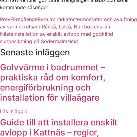
och rätt ventiler gör vinterstängningen snabb och säker
kommande säsonger.
Prev
Föregående
Byte av radiatortermostater och avluftning
av värmekretsar i Råneå, Luleå, Norrbottens län
Nästa
Installation av enskilt avlopp med godkänd
slutbesiktning på Södermalm
Next
Senaste inläggen
Golvvärme i badrummet –
praktiska råd om komfort,
energiförbrukning och
installation för villaägare
Läs inlägg »
Guide till att installera enskilt
avlopp i Kattnäs – regler,