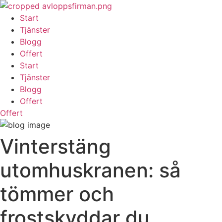
Skip
to
Start
content
Tjänster
Blogg
Offert
Start
Tjänster
Blogg
Offert
Offert
Vinterstäng
utomhuskranen: så
tömmer och
frostskyddar du