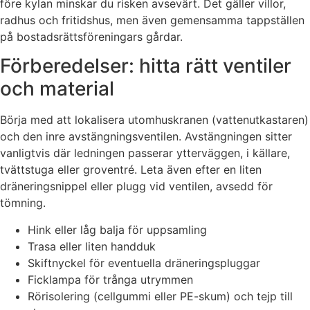
före kylan minskar du risken avsevärt. Det gäller villor,
radhus och fritidshus, men även gemensamma tappställen
på bostadsrättsföreningars gårdar.
Förberedelser: hitta rätt ventiler
och material
Börja med att lokalisera utomhuskranen (vattenutkastaren)
och den inre avstängningsventilen. Avstängningen sitter
vanligtvis där ledningen passerar ytterväggen, i källare,
tvättstuga eller groventré. Leta även efter en liten
dräneringsnippel eller plugg vid ventilen, avsedd för
tömning.
Hink eller låg balja för uppsamling
Trasa eller liten handduk
Skiftnyckel för eventuella dräneringspluggar
Ficklampa för trånga utrymmen
Rörisolering (cellgummi eller PE-skum) och tejp till