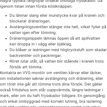
Några typiska fallgropar orsakar onödiga frysskador. Gå
igenom listan innan första köldknäppen.
Du lämnar slang eller munstycke kvar på kranen och
blockerar dräneringen.
Avstängningsventilen stänger inte helt, vilket fyller på
vatten igen efter tömning.
Dräneringsnippeln lämnas öppen så att spillvatten
kan droppa in i vägg eller bjälklag.
Du blåser ur ledningen med högtrycksluft som skadar
backventiler och packningar.
Röret lutar utåt, så vatten blir stående i kranen trots
försök att tömma.
Kontakta en VVS-montör om ventilen kärvar eller läcker,
om installationen saknar avstängning och dränering, eller
om röret inte går att tömma trots dina försök. Det gäller
också fritidshus som står ouppvärmda, längre ledningar i
mark, eller om du haft frysskador tidigare. En genomgång
och enkel ombyggnad med korrekt lutning, bra isolering