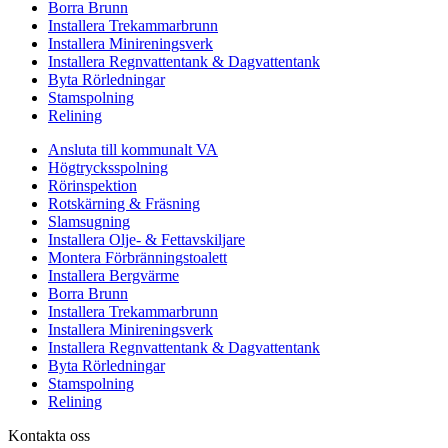
Borra Brunn
Installera Trekammarbrunn
Installera Minireningsverk
Installera Regnvattentank & Dagvattentank
Byta Rörledningar
Stamspolning
Relining
Ansluta till kommunalt VA
Högtrycksspolning
Rörinspektion
Rotskärning & Fräsning
Slamsugning
Installera Olje- & Fettavskiljare
Montera Förbränningstoalett
Installera Bergvärme
Borra Brunn
Installera Trekammarbrunn
Installera Minireningsverk
Installera Regnvattentank & Dagvattentank
Byta Rörledningar
Stamspolning
Relining
Kontakta oss