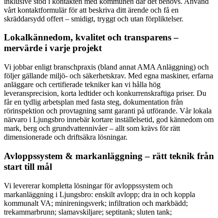
inklusive stöd i kontakten med kommunen där det behövs. Använd
vårt kontaktformulär för att beskriva ditt ärende och få en
skräddarsydd offert – smidigt, tryggt och utan förpliktelser.
Lokalkännedom, kvalitet och transparens –
mervärde i varje projekt
Vi jobbar enligt branschpraxis (bland annat AMA Anläggning) och
följer gällande miljö- och säkerhetskrav. Med egna maskiner, erfarna
anläggare och certifierade tekniker kan vi hålla hög
leveransprecision, korta ledtider och konkurrenskraftiga priser. Du
får en tydlig arbetsplan med fasta steg, dokumentation från
rörinspektion och provtagning samt garanti på utförande. Vår lokala
närvaro i Ljungsbro innebär kortare inställelsetid, god kännedom om
mark, berg och grundvattennivåer – allt som krävs för rätt
dimensionerade och driftsäkra lösningar.
Avloppssystem & markanläggning – rätt teknik från
start till mål
Vi levererar kompletta lösningar för avloppssystem och
markanläggning i Ljungsbro: enskilt avlopp; dra in och koppla
kommunalt VA; minireningsverk; infiltration och markbädd;
trekammarbrunn; slamavskiljare; septitank; sluten tank;