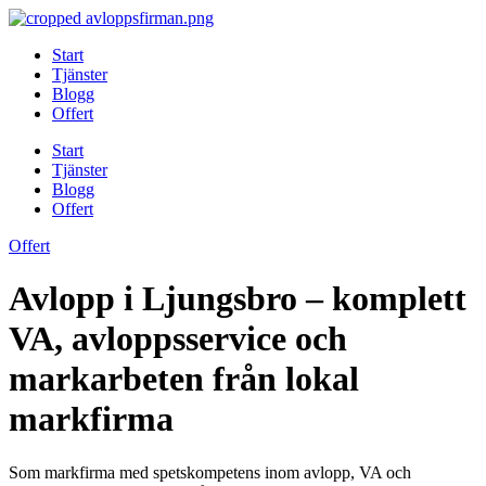
Skip
to
Start
content
Tjänster
Blogg
Offert
Start
Tjänster
Blogg
Offert
Offert
Avlopp i Ljungsbro – komplett
VA, avloppsservice och
markarbeten från lokal
markfirma
Som markfirma med spetskompetens inom avlopp, VA och