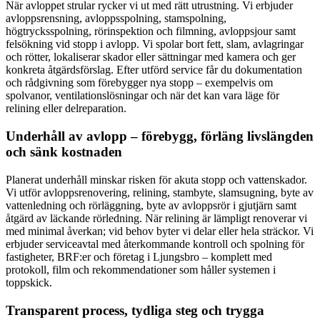
När avloppet strular rycker vi ut med rätt utrustning. Vi erbjuder
avloppsrensning, avloppsspolning, stamspolning,
högtrycksspolning, rörinspektion och filmning, avloppsjour samt
felsökning vid stopp i avlopp. Vi spolar bort fett, slam, avlagringar
och rötter, lokaliserar skador eller sättningar med kamera och ger
konkreta åtgärdsförslag. Efter utförd service får du dokumentation
och rådgivning som förebygger nya stopp – exempelvis om
spolvanor, ventilationslösningar och när det kan vara läge för
relining eller delreparation.
Underhåll av avlopp – förebygg, förläng livslängden
och sänk kostnaden
Planerat underhåll minskar risken för akuta stopp och vattenskador.
Vi utför avloppsrenovering, relining, stambyte, slamsugning, byte av
vattenledning och rörläggning, byte av avloppsrör i gjutjärn samt
åtgärd av läckande rörledning. När relining är lämpligt renoverar vi
med minimal åverkan; vid behov byter vi delar eller hela sträckor. Vi
erbjuder serviceavtal med återkommande kontroll och spolning för
fastigheter, BRF:er och företag i Ljungsbro – komplett med
protokoll, film och rekommendationer som håller systemen i
toppskick.
Transparent process, tydliga steg och trygga