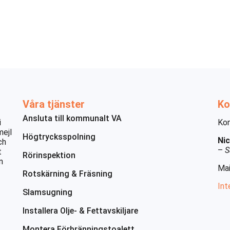
Våra tjänster
Ko
Ansluta till kommunalt VA
i
Kon
mejl
Högtrycksspolning
Nic
ch
–
S
t
Rörinspektion
n
Mai
Rotskärning & Fräsning
Int
Slamsugning
Installera Olje- & Fettavskiljare
Montera Förbränningstoalett