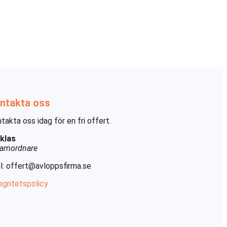
ntakta oss
takta oss idag för en fri offert.
klas
amordnare
l:
offert@avloppsfirma.se
egritetspolicy