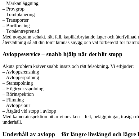
– Markanläggning
– Provgrop
– Tomtplanering
– Transporter
– Bortforsling
– Totalentreprenad
Med noggrann schakt, rätt fall, kapillärbrytande lager och återfyllnad m
återställning så att din tomt lämnas snygg och väl förberedd för framti
Avloppsservice – snabb hjälp när det blir stopp
Akuta problem kräver snabb insats och rätt felsökning. Vi erbjuder:
– Avloppsrensning
– Avloppsspolning
– Stamspolning
– Högtrycksspolning
– Rörinspektion
– Filmning
– Avloppsjour
– Åtgärd vid stopp i avlopp
Med kamerainspektion hittar vi orsaken – fett, beläggningar, trasiga rö
underhåll.
Underhåll av avlopp – för längre livslängd och lägre