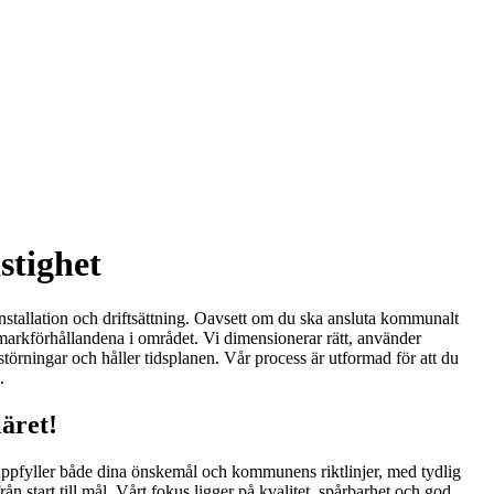
stighet
installation och driftsättning. Oavsett om du ska ansluta kommunalt
r markförhållandena i området. Vi dimensionerar rätt, använder
örningar och håller tidsplanen. Vår process är utformad för att du
.
äret!
uppfyller både dina önskemål och kommunens riktlinjer, med tydlig
rån start till mål. Vårt fokus ligger på kvalitet, spårbarhet och god