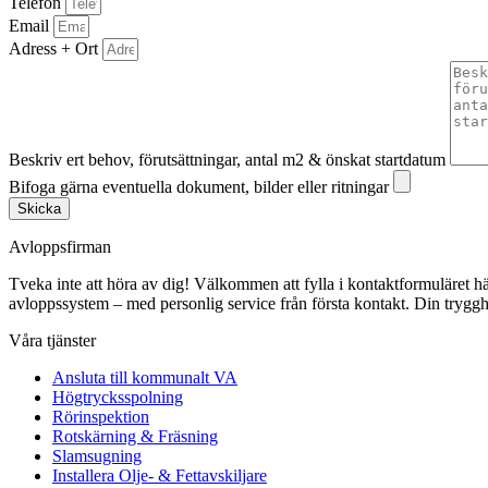
Telefon
Email
Adress + Ort
Beskriv ert behov, förutsättningar, antal m2 & önskat startdatum
Bifoga gärna eventuella dokument, bilder eller ritningar
Skicka
Avloppsfirman
Tveka inte att höra av dig! Välkommen att fylla i kontaktformuläret här p
avloppssystem – med personlig service från första kontakt. Din trygghe
Våra tjänster
Ansluta till kommunalt VA
Högtrycksspolning
Rörinspektion
Rotskärning & Fräsning
Slamsugning
Installera Olje- & Fettavskiljare