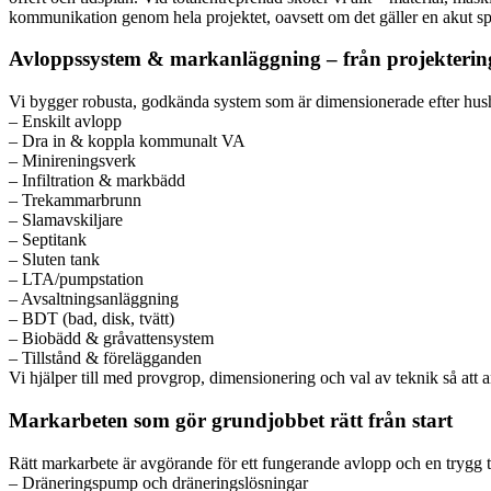
kommunikation genom hela projektet, oavsett om det gäller en akut sp
Avloppssystem & markanläggning – från projektering 
Vi bygger robusta, godkända system som är dimensionerade efter hush
– Enskilt avlopp
– Dra in & koppla kommunalt VA
– Minireningsverk
– Infiltration & markbädd
– Trekammarbrunn
– Slamavskiljare
– Septitank
– Sluten tank
– LTA/pumpstation
– Avsaltningsanläggning
– BDT (bad, disk, tvätt)
– Biobädd & gråvattensystem
– Tillstånd & förelägganden
Vi hjälper till med provgrop, dimensionering och val av teknik så att 
Markarbeten som gör grundjobbet rätt från start
Rätt markarbete är avgörande för ett fungerande avlopp och en trygg t
– Dräneringspump och dräneringslösningar