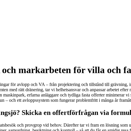
och markarbeten för villa och fa
ngar för avlopp och VA – från projektering och tillstånd till grävning, 
mten med rätt dränering, tar vi helhetsansvar och anpassar arbetet efte
askinpark, erfarna anläggare och tydliga fasta offerter minimerar vi st
n – och ett avloppssystem som fungerar problemfritt i många år framåt
ngsjö? Skicka en offertförfrågan via formul
atsbesök och provgrop vid behov. Därefter tar vi fram en lösning som 
iner, samordning, besiktning och kontroll – så att du får en smidig resa f