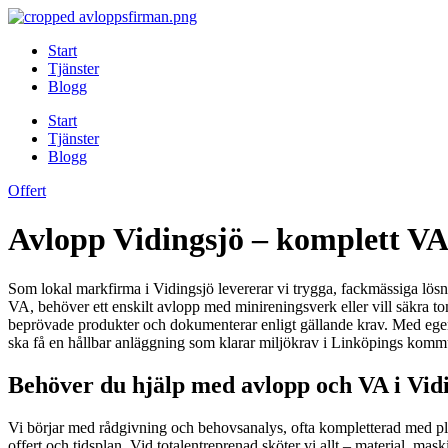
Skip
to
Start
content
Tjänster
Blogg
Start
Tjänster
Blogg
Offert
Avlopp Vidingsjö – komplett VA 
Som lokal markfirma i Vidingsjö levererar vi trygga, fackmässiga lösni
VA, behöver ett enskilt avlopp med minireningsverk eller vill säkra to
beprövade produkter och dokumenterar enligt gällande krav. Med egen m
ska få en hållbar anläggning som klarar miljökrav i Linköpings kommu
Behöver du hjälp med avlopp och VA i Vidi
Vi börjar med rådgivning och behovsanalys, ofta kompletterad med pl
offert och tidsplan. Vid totalentreprenad sköter vi allt – material, mask