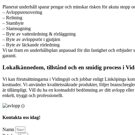
Planerat underhåll sparar pengar och minskar risken för akuta stopp oc
– Avloppsrenovering
– Relining
– Stambyte
– Slamsugning
– Byte av vattenledning & rörläggning
– Byte av avloppsrör i gjutjärn
– Byte av läckande rörledning
Vi tar fram en underhållsplan anpassad för din fastighet och erbjude
garanti.
Lokalkännedom, tillstånd och en smidig process i Vid
Vi kan förutsättningarna i Vidingsjö och jobbar enligt Linköpings kom
kostnader. Vi använder kvalitetssäkrade produkter, följer branschregl
är tillämpligt. Vill du ha en kostnadsfri bedömning av ditt avlopp elle
enkelt, tryggt och professionellt.
Kontakta oss idag!
Namn