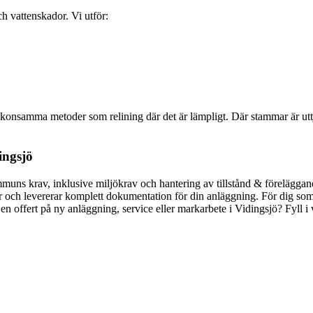
h vattenskador. Vi utför:
r skonsamma metoder som relining där det är lämpligt. Där stammar är u
ingsjö
muns krav, inklusive miljökrav och hantering av tillstånd & föreläggan
er och levererar komplett dokumentation för din anläggning. För dig som
r en offert på ny anläggning, service eller markarbete i Vidingsjö? Fyll