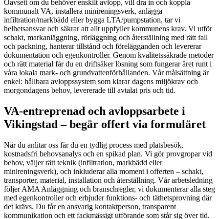
Oavsett om du behöver enskilt avlopp, vill dra in och koppla
kommunalt VA, installera minireningsverk, anlägga
infiltration/markbädd eller bygga LTA/pumpstation, tar vi
helhetsansvar och säkrar att allt uppfyller kommunens krav. Vi utför
schakt, markanläggning, rörläggning och återställning med rätt fall
och packning, hanterar tillstånd och förelägganden och levererar
dokumentation och egenkontroller. Genom kvalitetssäkrade metoder
och rätt material får du en driftsäker lösning som fungerar året runt i
våra lokala mark- och grundvattenförhållanden. Vår målsättning är
enkel: hållbara avloppssystem som klarar dagens miljökrav och
morgondagens behov, levererade till avtalat pris och tid.
VA-entreprenad och avloppsarbete i
Vikingstad – begär offert via formuläret
När du anlitar oss får du en tydlig process med platsbesök,
kostnadsfri behovsanalys och en spikad plan. Vi gör provgropar vid
behov, väljer rätt teknik (infiltration, markbädd eller
minireningsverk), och inkluderar alla moment i offerten – schakt,
transporter, material, installation och återställning. Vår arbetsledning
följer AMA Anläggning och branschregler, vi dokumenterar alla steg
med egenkontroller och erbjuder funktions- och täthetsprovning där
det krävs. Du får en ansvarig kontaktperson, transparent
kommunikation och ett fackmässigt utförande som står sig över tid.