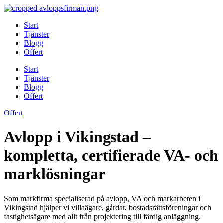
Skip
to
Start
content
Tjänster
Blogg
Offert
Start
Tjänster
Blogg
Offert
Offert
Avlopp i Vikingstad –
kompletta, certifierade VA- och
marklösningar
Som markfirma specialiserad på avlopp, VA och markarbeten i
Vikingstad hjälper vi villaägare, gårdar, bostadsrättsföreningar och
fastighetsägare med allt från projektering till färdig anläggning.