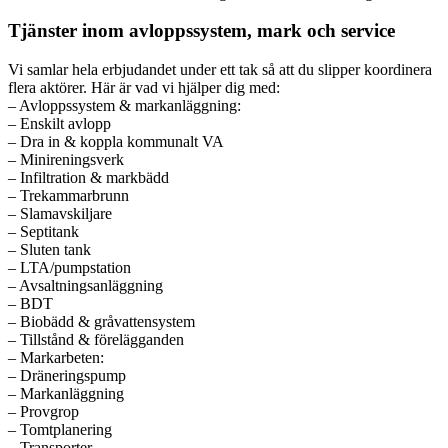
Tjänster inom avloppssystem, mark och service
Vi samlar hela erbjudandet under ett tak så att du slipper koordinera
flera aktörer. Här är vad vi hjälper dig med:
– Avloppssystem & markanläggning:
– Enskilt avlopp
– Dra in & koppla kommunalt VA
– Minireningsverk
– Infiltration & markbädd
– Trekammarbrunn
– Slamavskiljare
– Septitank
– Sluten tank
– LTA/pumpstation
– Avsaltningsanläggning
– BDT
– Biobädd & gråvattensystem
– Tillstånd & förelägganden
– Markarbeten:
– Dräneringspump
– Markanläggning
– Provgrop
– Tomtplanering
– Transporter