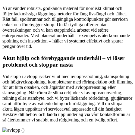
Vi använder robusta, godkända material för nordiskt klimat och
följer fackmässiga läggningsmetoder för lång livslängd och täthet.
Rätt fall, spolbrunnar och tillgängliga kontrollpunkter gör servicen
enkel och förebygger stopp. Du får tydliga offerter utan
överraskningar, och vi kan etappindela arbetet vid större
entreprenader. Med planerat underhåll – exempelvis återkommande
spolning och inspektion – håller vi systemet effektivt och sparar
pengar över tid.
Akut hjälp och förebyggande underhåll – vi löser
problemet och stoppar nästa
Vid stopp i avlopp rycker vi ut med avloppsspolning, stamspolning
och högtrycksspolning, kompletterar med rörinspektion och filmning
för att hitta orsaken, och åtgärdar med avloppsrensning eller
slamsugning. När rören är slitna erbjuder vi avloppsrenovering,
relining eller stambyte, och vi byter läckande rörledning, gjutjärnsrör
samt utför byte av vattenledning och rörläggning. Vill du slippa
akuta lägen upprättar vi serviceavtal anpassade till din fastighet.
Beskriv ditt behov och ladda upp underlag via vårt kontaktformulär
så återkommer vi snabbt med rådgivning och en tydlig offert.