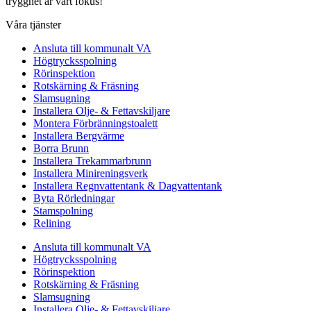
trygghet är vårt fokus!
Våra tjänster
Ansluta till kommunalt VA
Högtrycksspolning
Rörinspektion
Rotskärning & Fräsning
Slamsugning
Installera Olje- & Fettavskiljare
Montera Förbränningstoalett
Installera Bergvärme
Borra Brunn
Installera Trekammarbrunn
Installera Minireningsverk
Installera Regnvattentank & Dagvattentank
Byta Rörledningar
Stamspolning
Relining
Ansluta till kommunalt VA
Högtrycksspolning
Rörinspektion
Rotskärning & Fräsning
Slamsugning
Installera Olje- & Fettavskiljare