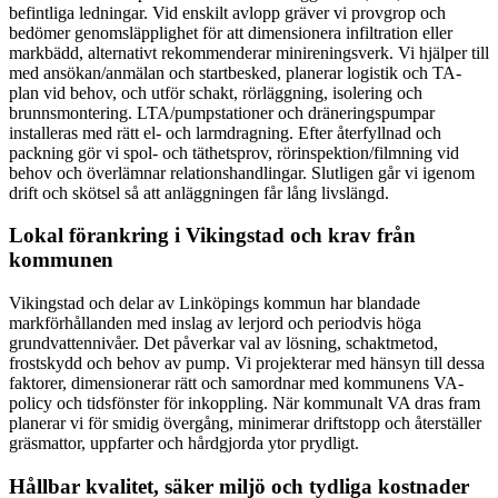
befintliga ledningar. Vid enskilt avlopp gräver vi provgrop och
bedömer genomsläpplighet för att dimensionera infiltration eller
markbädd, alternativt rekommenderar minireningsverk. Vi hjälper till
med ansökan/anmälan och startbesked, planerar logistik och TA-
plan vid behov, och utför schakt, rörläggning, isolering och
brunnsmontering. LTA/pumpstationer och dräneringspumpar
installeras med rätt el- och larmdragning. Efter återfyllnad och
packning gör vi spol- och täthetsprov, rörinspektion/filmning vid
behov och överlämnar relationshandlingar. Slutligen går vi igenom
drift och skötsel så att anläggningen får lång livslängd.
Lokal förankring i Vikingstad och krav från
kommunen
Vikingstad och delar av Linköpings kommun har blandade
markförhållanden med inslag av lerjord och periodvis höga
grundvattennivåer. Det påverkar val av lösning, schaktmetod,
frostskydd och behov av pump. Vi projekterar med hänsyn till dessa
faktorer, dimensionerar rätt och samordnar med kommunens VA-
policy och tidsfönster för inkoppling. När kommunalt VA dras fram
planerar vi för smidig övergång, minimerar driftstopp och återställer
gräsmattor, uppfarter och hårdgjorda ytor prydligt.
Hållbar kvalitet, säker miljö och tydliga kostnader