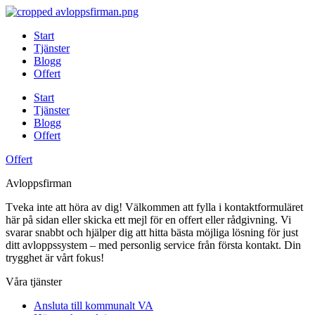
Skip
to
Start
content
Tjänster
Blogg
Offert
Start
Tjänster
Blogg
Offert
Offert
Avloppsfirman
Tveka inte att höra av dig! Välkommen att fylla i kontaktformuläret
här på sidan eller skicka ett mejl för en offert eller rådgivning. Vi
svarar snabbt och hjälper dig att hitta bästa möjliga lösning för just
ditt avloppssystem – med personlig service från första kontakt. Din
trygghet är vårt fokus!
Våra tjänster
Ansluta till kommunalt VA