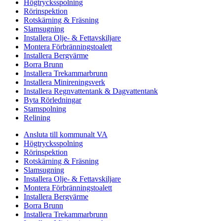
Högtrycksspolning
Rörinspektion
Rotskärning & Fräsning
Slamsugning
Installera Olje- & Fettavskiljare
Montera Förbränningstoalett
Installera Bergvärme
Borra Brunn
Installera Trekammarbrunn
Installera Minireningsverk
Installera Regnvattentank & Dagvattentank
Byta Rörledningar
Stamspolning
Relining
Ansluta till kommunalt VA
Högtrycksspolning
Rörinspektion
Rotskärning & Fräsning
Slamsugning
Installera Olje- & Fettavskiljare
Montera Förbränningstoalett
Installera Bergvärme
Borra Brunn
Installera Trekammarbrunn