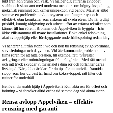
lukt från golvbrunn och vask. Vi hjälper dig att rensa avloppet
snabbt och skonsamt med moderna metoder som högtrycksspolning,
mekanisk rensning och kamera­inspektion vid behov. Målet är alltid
samma: ett problemfritt avloppssystem som fungerar tyst och
effektivt, utan kemikalier som riskerar att skada rören. Du får tydlig
prisbild, kunnig rådgivning och arbete utfört av erfarna tekniker som
känner till hur rören i Bromma och Äppelviken är byggda – från
äldre villastammar till nyare installationer. Boka enkel felsökning,
akut avloppshjälp eller förebyggande underhållsspolning redan idag.
Vi hanterar allt från stopp i wc och kök till rensning av golvbrunnar,
servisledningar och dagvatten. Vid återkommande problem kan vi
filma rören för att hitta orsaken, till exempel fett, tvålrester,
avlagringar eller rotinträngningar från trädgården. Med rätt metod
och rätt tryck skyddar vi materialet i dina rör och förlänger deras
livslängd. När jobbet är klart får du tips för att undvika framtida
stopp, som hur du bäst tar hand om köksavloppet, rätt filter och
rutiner för underhåll.
Behöver du snabb hjälp i Äppelviken? Kontakta oss för offert och
bokning – vi försöker alltid ordna tid samma dag vid akuta stopp.
Rensa avlopp Äppelviken – effektiv
rensning med garanti