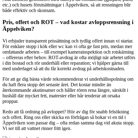
etc.) och husets förutsättningar i Äppelviken, så att rensningen blir
både effektiv och skonsam.
Pris, offert och ROT – vad kostar avloppsrensning i
Äppelviken?
Vi erbjuder transparent prissättning och tydlig offert innan vi startar.
För enklare stopp i kök eller wc kan vi ofta ge fast pris, medan mer
omfattande arbeten – till exempel kamerainspektion och rotskärning
– offereras efter behov. ROT-avdrag är ofta möjligt när arbetet utförs
i din bostad och rör underhåll eller reparation; vi hjälper gärna till
med underlaget så att du får korrekt avdrag på arbetskostnaden.
För att ge dig bästa värde rekommenderar vi underhållsspolning om
du haft flera stopp det senaste året. Det kostar mindre än
återkommande akutinsatser och håller rören rena längre, särskilt i
hushåll där mycket fett, matrester eller hår tenderar att orsaka
proppar.
Redo att få ordning på avloppet? Hör av dig för snabb felsökning
och offert. Ring oss eller skicka en förfrågan så bokar vi en tid i
Äppelviken som passar dig – ofta redan samma dag vid akuta stopp.
Vi ser till att vattnet rinner fritt igen.