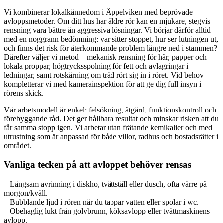
Vi kombinerar lokalkännedom i Äppelviken med beprövade
avloppsmetoder. Om ditt hus har äldre rör kan en mjukare, stegvis
rensning vara bättre än aggressiva lösningar. Vi börjar därför alltid
med en noggrann bedömning: var sitter stoppet, hur ser lutningen ut,
och finns det risk för återkommande problem längre ned i stammen?
Därefter väljer vi metod – mekanisk rensning för hår, papper och
lokala proppar, högtrycksspolning för fett och avlagringar i
ledningar, samt rotskärning om träd rört sig in i röret. Vid behov
kompletterar vi med kamerainspektion för att ge dig full insyn i
rörens skick.
Vår arbetsmodell är enkel: felsökning, åtgärd, funktionskontroll och
förebyggande råd. Det ger hållbara resultat och minskar risken att du
får samma stopp igen. Vi arbetar utan frätande kemikalier och med
utrustning som är anpassad för både villor, radhus och bostadsrätter i
området.
Vanliga tecken på att avloppet behöver rensas
– Långsam avrinning i diskho, tvättställ eller dusch, ofta värre på
morgon/kväll.
– Bubblande ljud i rören när du tappar vatten eller spolar i wc.
– Obehaglig lukt från golvbrunn, köksavlopp eller tvättmaskinens
avlopp.