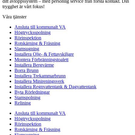
ditt avloppssystem – med personlig service från första kontakt. Din
trygghet är vårt fokus!
Våra tjänster
Ansluta till kommunalt VA
Högtrycksspolning
Rörinspektion
Rotskärning & Fräsning
Slamsugning
Installera Olje- & Fettavskiljare
Montera Förbränningstoalett
Installera Bergvärme
Borra Brunn
Installera Trekammarbrunn
Installera Minireningsverk
Installera Regnvattentank & Dagvattentank
Byta Rörledningar
Stamspolning
Relining
Ansluta till kommunalt VA
Högtrycksspolning
Rörinspektion
Rotskärning & Fräsning
Slamsugning