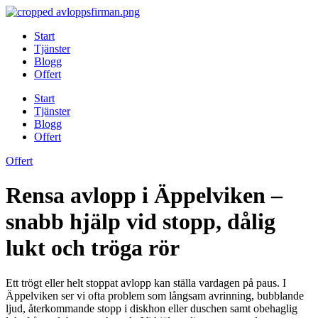
Skip
to
Start
content
Tjänster
Blogg
Offert
Start
Tjänster
Blogg
Offert
Offert
Rensa avlopp i Äppelviken –
snabb hjälp vid stopp, dålig
lukt och tröga rör
Ett trögt eller helt stoppat avlopp kan ställa vardagen på paus. I
Äppelviken ser vi ofta problem som långsam avrinning, bubblande
ljud, återkommande stopp i diskhon eller duschen samt obehaglig