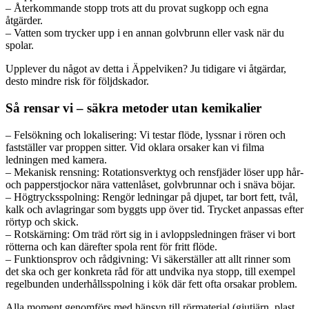
– Återkommande stopp trots att du provat sugkopp och egna
åtgärder.
– Vatten som trycker upp i en annan golvbrunn eller vask när du
spolar.
Upplever du något av detta i Äppelviken? Ju tidigare vi åtgärdar,
desto mindre risk för följdskador.
Så rensar vi – säkra metoder utan kemikalier
– Felsökning och lokalisering: Vi testar flöde, lyssnar i rören och
fastställer var proppen sitter. Vid oklara orsaker kan vi filma
ledningen med kamera.
– Mekanisk rensning: Rotationsverktyg och rensfjäder löser upp hår-
och papperstjockor nära vattenlåset, golvbrunnar och i snäva böjar.
– Högtrycksspolning: Rengör ledningar på djupet, tar bort fett, tvål,
kalk och avlagringar som byggts upp över tid. Trycket anpassas efter
rörtyp och skick.
– Rotskärning: Om träd rört sig in i avloppsledningen fräser vi bort
rötterna och kan därefter spola rent för fritt flöde.
– Funktionsprov och rådgivning: Vi säkerställer att allt rinner som
det ska och ger konkreta råd för att undvika nya stopp, till exempel
regelbunden underhållsspolning i kök där fett ofta orsakar problem.
Alla moment genomförs med hänsyn till rörmaterial (gjutjärn, plast,