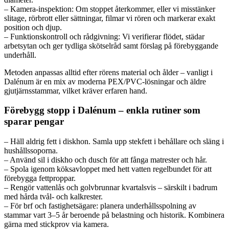
– Kamera-inspektion: Om stoppet återkommer, eller vi misstänker
slitage, rörbrott eller sättningar, filmar vi rören och markerar exakt
position och djup.
– Funktionskontroll och rådgivning: Vi verifierar flödet, städar
arbetsytan och ger tydliga skötselråd samt förslag på förebyggande
underhåll.
Metoden anpassas alltid efter rörens material och ålder – vanligt i
Dalénum är en mix av moderna PEX/PVC-lösningar och äldre
gjutjärnsstammar, vilket kräver erfaren hand.
Förebygg stopp i Dalénum – enkla rutiner som
sparar pengar
– Häll aldrig fett i diskhon. Samla upp stekfett i behållare och släng i
hushållssoporna.
– Använd sil i diskho och dusch för att fånga matrester och hår.
– Spola igenom köksavloppet med hett vatten regelbundet för att
förebygga fettproppar.
– Rengör vattenlås och golvbrunnar kvartalsvis – särskilt i badrum
med hårda tvål- och kalkrester.
– För brf och fastighetsägare: planera underhållsspolning av
stammar vart 3–5 år beroende på belastning och historik. Kombinera
gärna med stickprov via kamera.