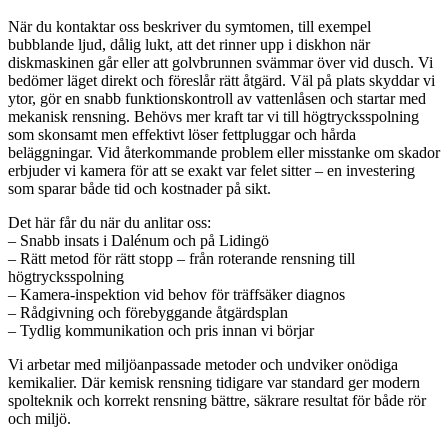
När du kontaktar oss beskriver du symtomen, till exempel
bubblande ljud, dålig lukt, att det rinner upp i diskhon när
diskmaskinen går eller att golvbrunnen svämmar över vid dusch. Vi
bedömer läget direkt och föreslår rätt åtgärd. Väl på plats skyddar vi
ytor, gör en snabb funktionskontroll av vattenlåsen och startar med
mekanisk rensning. Behövs mer kraft tar vi till högtrycksspolning
som skonsamt men effektivt löser fettpluggar och hårda
beläggningar. Vid återkommande problem eller misstanke om skador
erbjuder vi kamera för att se exakt var felet sitter – en investering
som sparar både tid och kostnader på sikt.
Det här får du när du anlitar oss:
– Snabb insats i Dalénum och på Lidingö
– Rätt metod för rätt stopp – från roterande rensning till
högtrycksspolning
– Kamera-inspektion vid behov för träffsäker diagnos
– Rådgivning och förebyggande åtgärdsplan
– Tydlig kommunikation och pris innan vi börjar
Vi arbetar med miljöanpassade metoder och undviker onödiga
kemikalier. Där kemisk rensning tidigare var standard ger modern
spolteknik och korrekt rensning bättre, säkrare resultat för både rör
och miljö.