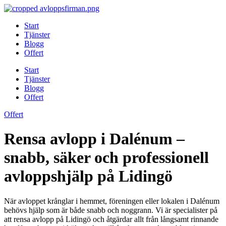
Skip
to
Start
content
Tjänster
Blogg
Offert
Start
Tjänster
Blogg
Offert
Offert
Rensa avlopp i Dalénum –
snabb, säker och professionell
avloppshjälp på Lidingö
När avloppet krånglar i hemmet, föreningen eller lokalen i Dalénum
behövs hjälp som är både snabb och noggrann. Vi är specialister på
att rensa avlopp på Lidingö och åtgärdar allt från långsamt rinnande