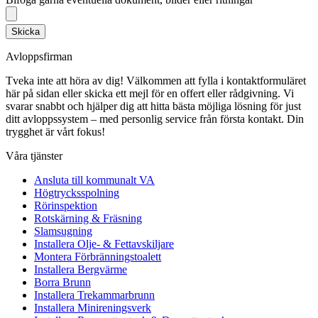
Skicka
Avloppsfirman
Tveka inte att höra av dig! Välkommen att fylla i kontaktformuläret
här på sidan eller skicka ett mejl för en offert eller rådgivning. Vi
svarar snabbt och hjälper dig att hitta bästa möjliga lösning för just
ditt avloppssystem – med personlig service från första kontakt. Din
trygghet är vårt fokus!
Våra tjänster
Ansluta till kommunalt VA
Högtrycksspolning
Rörinspektion
Rotskärning & Fräsning
Slamsugning
Installera Olje- & Fettavskiljare
Montera Förbränningstoalett
Installera Bergvärme
Borra Brunn
Installera Trekammarbrunn
Installera Minireningsverk