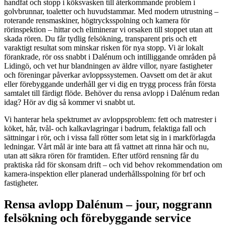
handfat och stopp i köksvasken till återkommande problem i
golvbrunnar, toaletter och huvudstammar. Med modern utrustning –
roterande rensmaskiner, högtrycksspolning och kamera för
rörinspektion – hittar och eliminerar vi orsaken till stoppet utan att
skada rören. Du får tydlig felsökning, transparent pris och ett
varaktigt resultat som minskar risken för nya stopp. Vi är lokalt
förankrade, rör oss snabbt i Dalénum och intilliggande områden på
Lidingö, och vet hur blandningen av äldre villor, nyare fastigheter
och föreningar påverkar avloppssystemen. Oavsett om det är akut
eller förebyggande underhåll ger vi dig en trygg process från första
samtalet till färdigt flöde. Behöver du rensa avlopp i Dalénum redan
idag? Hör av dig så kommer vi snabbt ut.
Vi hanterar hela spektrumet av avloppsproblem: fett och matrester i
köket, hår, tvål- och kalkavlagringar i badrum, felaktiga fall och
sättningar i rör, och i vissa fall rötter som letat sig in i markförlagda
ledningar. Vårt mål är inte bara att få vattnet att rinna här och nu,
utan att säkra rören för framtiden. Efter utförd rensning får du
praktiska råd för skonsam drift – och vid behov rekommendation om
kamera-inspektion eller planerad underhållsspolning för brf och
fastigheter.
Rensa avlopp Dalénum – jour, noggrann
felsökning och förebyggande service