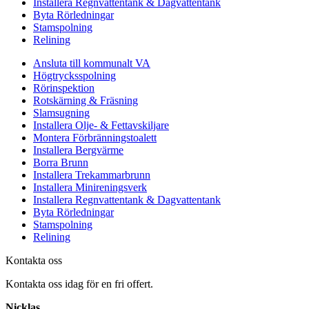
Installera Regnvattentank & Dagvattentank
Byta Rörledningar
Stamspolning
Relining
Ansluta till kommunalt VA
Högtrycksspolning
Rörinspektion
Rotskärning & Fräsning
Slamsugning
Installera Olje- & Fettavskiljare
Montera Förbränningstoalett
Installera Bergvärme
Borra Brunn
Installera Trekammarbrunn
Installera Minireningsverk
Installera Regnvattentank & Dagvattentank
Byta Rörledningar
Stamspolning
Relining
Kontakta oss
Kontakta oss idag för en fri offert.
Nicklas