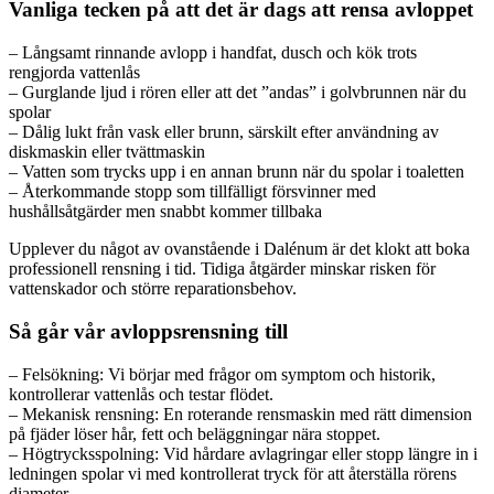
Vanliga tecken på att det är dags att rensa avloppet
– Långsamt rinnande avlopp i handfat, dusch och kök trots
rengjorda vattenlås
– Gurglande ljud i rören eller att det ”andas” i golvbrunnen när du
spolar
– Dålig lukt från vask eller brunn, särskilt efter användning av
diskmaskin eller tvättmaskin
– Vatten som trycks upp i en annan brunn när du spolar i toaletten
– Återkommande stopp som tillfälligt försvinner med
hushållsåtgärder men snabbt kommer tillbaka
Upplever du något av ovanstående i Dalénum är det klokt att boka
professionell rensning i tid. Tidiga åtgärder minskar risken för
vattenskador och större reparationsbehov.
Så går vår avloppsrensning till
– Felsökning: Vi börjar med frågor om symptom och historik,
kontrollerar vattenlås och testar flödet.
– Mekanisk rensning: En roterande rensmaskin med rätt dimension
på fjäder löser hår, fett och beläggningar nära stoppet.
– Högtrycksspolning: Vid hårdare avlagringar eller stopp längre in i
ledningen spolar vi med kontrollerat tryck för att återställa rörens
diameter.