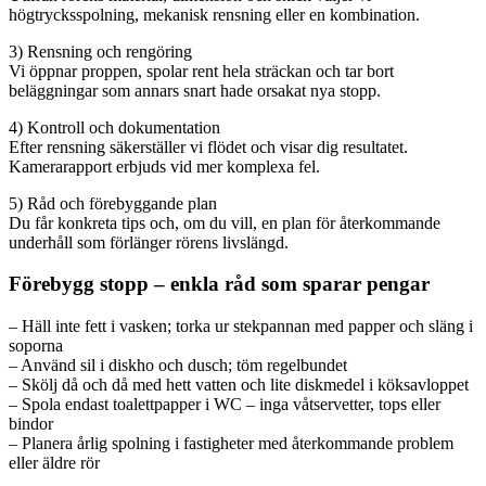
högtrycksspolning, mekanisk rensning eller en kombination.
3) Rensning och rengöring
Vi öppnar proppen, spolar rent hela sträckan och tar bort
beläggningar som annars snart hade orsakat nya stopp.
4) Kontroll och dokumentation
Efter rensning säkerställer vi flödet och visar dig resultatet.
Kamerarapport erbjuds vid mer komplexa fel.
5) Råd och förebyggande plan
Du får konkreta tips och, om du vill, en plan för återkommande
underhåll som förlänger rörens livslängd.
Förebygg stopp – enkla råd som sparar pengar
– Häll inte fett i vasken; torka ur stekpannan med papper och släng i
soporna
– Använd sil i diskho och dusch; töm regelbundet
– Skölj då och då med hett vatten och lite diskmedel i köksavloppet
– Spola endast toalettpapper i WC – inga våtservetter, tops eller
bindor
– Planera årlig spolning i fastigheter med återkommande problem
eller äldre rör