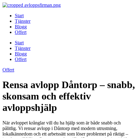
Skip
to
Start
content
Tjänster
Blogg
Offert
Start
Tjänster
Blogg
Offert
Offert
Rensa avlopp Dåntorp – snabb,
skonsam och effektiv
avloppshjälp
När avloppet krånglar vill du ha hjälp som är både snabb och
pålitlig. Vi rensar avlopp i Dåntorp med modern utrustning,
lokalkännedom och ett arbetssätt som löser problemet på riktigt –