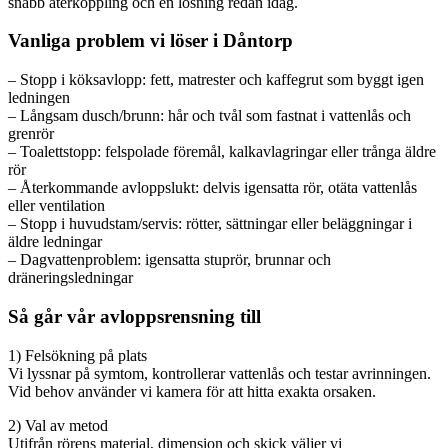
snabb återkoppling och en lösning redan idag.
Vanliga problem vi löser i Dåntorp
– Stopp i köksavlopp: fett, matrester och kaffegrut som byggt igen
ledningen
– Långsam dusch/brunn: hår och tvål som fastnat i vattenlås och
grenrör
– Toalettstopp: felspolade föremål, kalkavlagringar eller trånga äldre
rör
– Återkommande avloppslukt: delvis igensatta rör, otäta vattenlås
eller ventilation
– Stopp i huvudstam/servis: rötter, sättningar eller beläggningar i
äldre ledningar
– Dagvattenproblem: igensatta stuprör, brunnar och
dräneringsledningar
Så går vår avloppsrensning till
1) Felsökning på plats
Vi lyssnar på symtom, kontrollerar vattenlås och testar avrinningen.
Vid behov använder vi kamera för att hitta exakta orsaken.
2) Val av metod
Utifrån rörens material, dimension och skick väljer vi