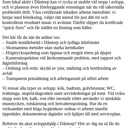
Som lokal aktör i Dåntorp kan vi rycka ut snabbt vid stopp i avlopp,
och vi planerar även förebyggande rensningar när du vill säkerställa
problemfri drift. Våra certifierade tekniker arbetar metodiskt: vi
börjar med felsökning, väljer rätt metod för just ditt rör och
kontrollerar resultatet innan vi avslutar. Därför slipper du kortlivade
“quick fixes” och får istället en lösning som håller.
Det här får du när du anlitar oss:
– Snabb inställelsetid i Dåntorp och tydliga tidsfönster
– Skonsamma metoder utan starka kemikalier
– Högtrycksspolning som öppnar och rengör rören på djupet
– Kamerainspektion vid återkommande problem, med rapport och
åtgärdsförslag
– Ordning och reda: skydd av ytor, städning och bortforsling av
avfall
– Transparent prissättning och arbetsgaranti på utfört arbete
Vi rensar alla typer av avlopp: kök, badrum, golvbrunnar, WC,
tvättstuga, stuprör/dagvatten samt servisledningar på tomt. Vid svåra
stopp som fett, kalk, rost eller inrotade rötter använder vi särskilda
munstycken, rotskärning och hetvattenspolning. Har du en
verksamhet med höga hygienkrav ordnar vi arbetet utanför
öppettider, dokumenterar åtgärder och hjälper till med serviceplan.
Behöver du akut avloppshjälp i Dåntorp? Hör av dig nu så får du