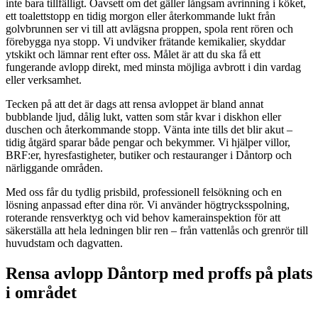
inte bara tillfälligt. Oavsett om det gäller långsam avrinning i köket,
ett toalettstopp en tidig morgon eller återkommande lukt från
golvbrunnen ser vi till att avlägsna proppen, spola rent rören och
förebygga nya stopp. Vi undviker frätande kemikalier, skyddar
ytskikt och lämnar rent efter oss. Målet är att du ska få ett
fungerande avlopp direkt, med minsta möjliga avbrott i din vardag
eller verksamhet.
Tecken på att det är dags att rensa avloppet är bland annat
bubblande ljud, dålig lukt, vatten som står kvar i diskhon eller
duschen och återkommande stopp. Vänta inte tills det blir akut –
tidig åtgärd sparar både pengar och bekymmer. Vi hjälper villor,
BRF:er, hyresfastigheter, butiker och restauranger i Dåntorp och
närliggande områden.
Med oss får du tydlig prisbild, professionell felsökning och en
lösning anpassad efter dina rör. Vi använder högtrycksspolning,
roterande rensverktyg och vid behov kamerainspektion för att
säkerställa att hela ledningen blir ren – från vattenlås och grenrör till
huvudstam och dagvatten.
Rensa avlopp Dåntorp med proffs på plats
i området