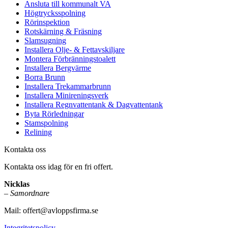
Ansluta till kommunalt VA
Högtrycksspolning
Rörinspektion
Rotskärning & Fräsning
Slamsugning
Installera Olje- & Fettavskiljare
Montera Förbränningstoalett
Installera Bergvärme
Borra Brunn
Installera Trekammarbrunn
Installera Minireningsverk
Installera Regnvattentank & Dagvattentank
Byta Rörledningar
Stamspolning
Relining
Kontakta oss
Kontakta oss idag för en fri offert.
Nicklas
–
Samordnare
Mail:
offert@avloppsfirma.se
Integritetspolicy