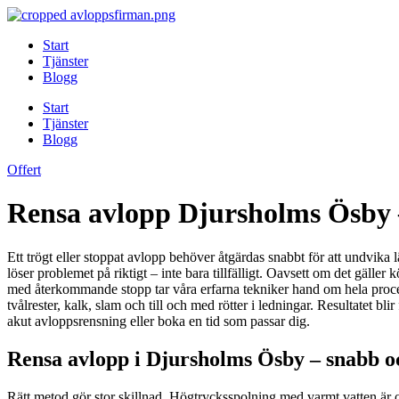
Skip
to
Start
content
Tjänster
Blogg
Start
Tjänster
Blogg
Offert
Rensa avlopp Djursholms Ösby – 
Ett trögt eller stoppat avlopp behöver åtgärdas snabbt för att undvi
löser problemet på riktigt – inte bara tillfälligt. Oavsett om det gä
med återkommande stopp tar våra erfarna tekniker hand om hela proces
tvålrester, kalk, slam och till och med rötter i ledningar. Resultatet 
akut avloppsrensning eller boka en tid som passar dig.
Rensa avlopp i Djursholms Ösby – snabb o
Rätt metod gör stor skillnad. Högtrycksspolning med varmt vatten är of