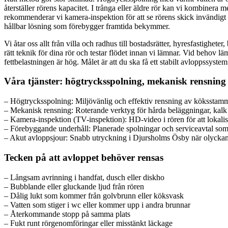
återställer rörens kapacitet. I trånga eller äldre rör kan vi kombine
rekommenderar vi kamera-inspektion för att se rörens skick invändigt –
hållbar lösning som förebygger framtida bekymmer.
Vi åtar oss allt från villa och radhus till bostadsrätter, hyresfastighet
rätt teknik för dina rör och testar flödet innan vi lämnar. Vid beho
fettbelastningen är hög. Målet är att du ska få ett stabilt avloppssyst
Våra tjänster: högtrycksspolning, mekanisk rensning
– Högtrycksspolning: Miljövänlig och effektiv rensning av köksstamma
– Mekanisk rensning: Roterande verktyg för hårda beläggningar, kalk o
– Kamera-inspektion (TV-inspektion): HD-video i rören för att lokaliser
– Förebyggande underhåll: Planerade spolningar och serviceavtal som
– Akut avloppsjour: Snabb utryckning i Djursholms Ösby när olyckan ä
Tecken på att avloppet behöver rensas
– Långsam avrinning i handfat, dusch eller diskho
– Bubblande eller gluckande ljud från rören
– Dålig lukt som kommer från golvbrunn eller köksvask
– Vatten som stiger i wc eller kommer upp i andra brunnar
– Återkommande stopp på samma plats
– Fukt runt rörgenomföringar eller misstänkt läckage