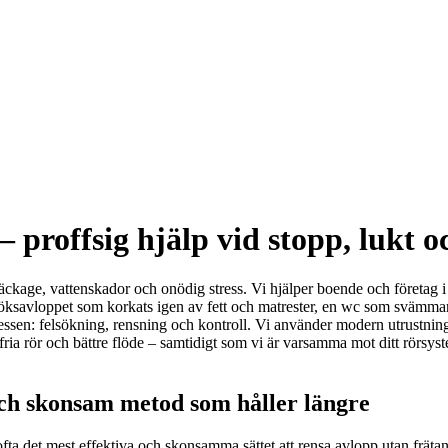
proffsig hjälp vid stopp, lukt 
ka läckage, vattenskador och onödig stress. Vi hjälper boende och före
ller köksavloppet som korkats igen av fett och matrester, en wc som svä
sen: felsökning, rensning och kontroll. Vi använder modern utrustning 
blir fria rör och bättre flöde – samtidigt som vi är varsamma mot ditt rö
ch skonsam metod som håller längre
ta det mest effektiva och skonsamma sättet att rensa avlopp utan frätan