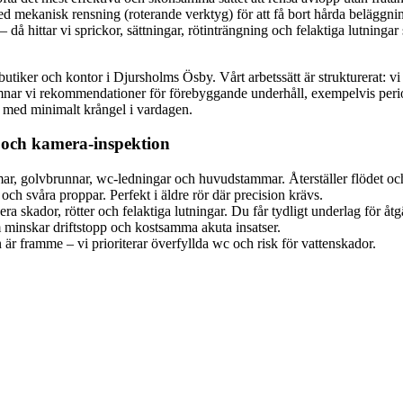
ra med mekanisk rensning (roterande verktyg) för att få bort hårda belä
 då hittar vi sprickor, sättningar, rötinträngning och felaktiga lutnin
er, butiker och kontor i Djursholms Ösby. Vårt arbetssätt är strukturerat:
v lämnar vi rekommendationer för förebyggande underhåll, exempelvis pe
em med minimalt krångel i vardagen.
 och kamera-inspektion
r, golvbrunnar, wc-ledningar och huvudstammar. Återställer flödet och
ch svåra proppar. Perfekt i äldre rör där precision krävs.
a skador, rötter och felaktiga lutningar. Du får tydligt underlag för åtg
 minskar driftstopp och kostsamma akuta insatser.
r framme – vi prioriterar överfyllda wc och risk för vattenskador.