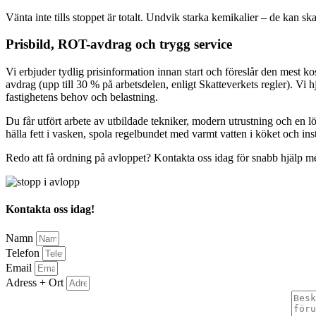
Vänta inte tills stoppet är totalt. Undvik starka kemikalier – de kan sk
Prisbild, ROT-avdrag och trygg service
Vi erbjuder tydlig prisinformation innan start och föreslår den mest 
avdrag (upp till 30 % på arbetsdelen, enligt Skatteverkets regler). Vi hj
fastighetens behov och belastning.
Du får utfört arbete av utbildade tekniker, modern utrustning och en lös
hälla fett i vasken, spola regelbundet med varmt vatten i köket och ins
Redo att få ordning på avloppet? Kontakta oss idag för snabb hjälp med 
Kontakta oss idag!
Namn
Telefon
Email
Adress + Ort