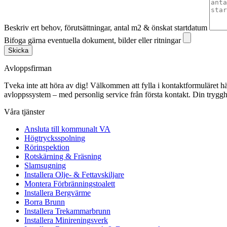
Beskriv ert behov, förutsättningar, antal m2 & önskat startdatum
Bifoga gärna eventuella dokument, bilder eller ritningar
Skicka
Avloppsfirman
Tveka inte att höra av dig! Välkommen att fylla i kontaktformuläret här p
avloppssystem – med personlig service från första kontakt. Din trygghe
Våra tjänster
Ansluta till kommunalt VA
Högtrycksspolning
Rörinspektion
Rotskärning & Fräsning
Slamsugning
Installera Olje- & Fettavskiljare
Montera Förbränningstoalett
Installera Bergvärme
Borra Brunn
Installera Trekammarbrunn
Installera Minireningsverk