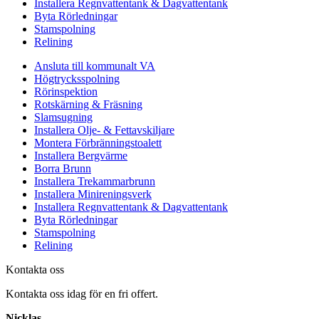
Installera Regnvattentank & Dagvattentank
Byta Rörledningar
Stamspolning
Relining
Ansluta till kommunalt VA
Högtrycksspolning
Rörinspektion
Rotskärning & Fräsning
Slamsugning
Installera Olje- & Fettavskiljare
Montera Förbränningstoalett
Installera Bergvärme
Borra Brunn
Installera Trekammarbrunn
Installera Minireningsverk
Installera Regnvattentank & Dagvattentank
Byta Rörledningar
Stamspolning
Relining
Kontakta oss
Kontakta oss idag för en fri offert.
Nicklas