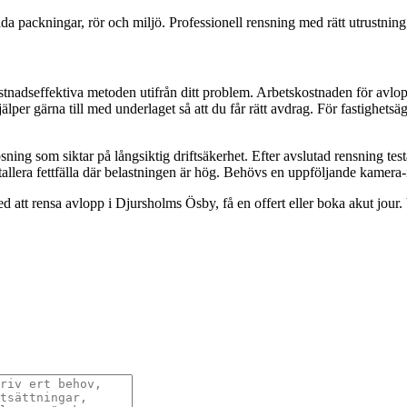
ada packningar, rör och miljö. Professionell rensning med rätt utrustning 
kostnadseffektiva metoden utifrån ditt problem. Arbetskostnaden för avl
älper gärna till med underlaget så att du får rätt avdrag. För fastighetsäg
ning som siktar på långsiktig driftsäkerhet. Efter avslutad rensning test
tallera fettfälla där belastningen är hög. Behövs en uppföljande kamera-
att rensa avlopp i Djursholms Ösby, få en offert eller boka akut jour. Vi