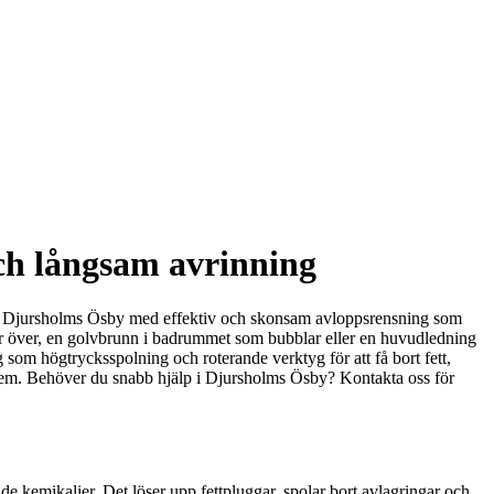
och långsam avrinning
tag i Djursholms Ösby med effektiv och skonsam avloppsrensning som
mmar över, en golvbrunn i badrummet som bubblar eller en huvudledning
som högtrycksspolning och roterande verktyg för att få bort fett,
rsystem. Behöver du snabb hjälp i Djursholms Ösby? Kontakta oss för
de kemikalier. Det löser upp fettpluggar, spolar bort avlagringar och