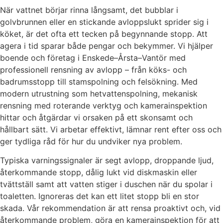
När vattnet börjar rinna långsamt, det bubblar i
golvbrunnen eller en stickande avloppslukt sprider sig i
köket, är det ofta ett tecken på begynnande stopp. Att
agera i tid sparar både pengar och bekymmer. Vi hjälper
boende och företag i Enskede–Årsta–Vantör med
professionell rensning av avlopp – från köks- och
badrumsstopp till stamspolning och felsökning. Med
modern utrustning som hetvattenspolning, mekanisk
rensning med roterande verktyg och kamerainspektion
hittar och åtgärdar vi orsaken på ett skonsamt och
hållbart sätt. Vi arbetar effektivt, lämnar rent efter oss och
ger tydliga råd för hur du undviker nya problem.
Typiska varningssignaler är segt avlopp, droppande ljud,
återkommande stopp, dålig lukt vid diskmaskin eller
tvättställ samt att vatten stiger i duschen när du spolar i
toaletten. Ignoreras det kan ett litet stopp bli en stor
skada. Vår rekommendation är att rensa proaktivt och, vid
återkommande problem, göra en kamera­inspektion för att