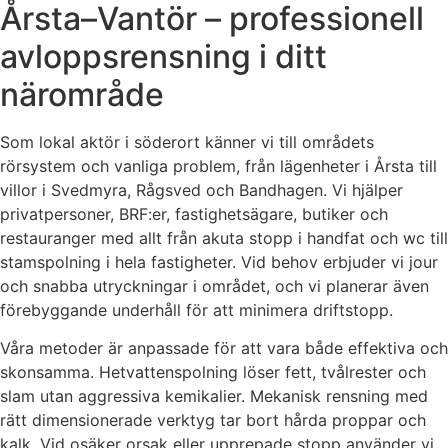
Årsta–Vantör – professionell
avloppsrensning i ditt
närområde
Som lokal aktör i söderort känner vi till områdets
rörsystem och vanliga problem, från lägenheter i Årsta till
villor i Svedmyra, Rågsved och Bandhagen. Vi hjälper
privatpersoner, BRF:er, fastighetsägare, butiker och
restauranger med allt från akuta stopp i handfat och wc till
stamspolning i hela fastigheter. Vid behov erbjuder vi jour
och snabba utryckningar i området, och vi planerar även
förebyggande underhåll för att minimera driftstopp.
Våra metoder är anpassade för att vara både effektiva och
skonsamma. Hetvattenspolning löser fett, tvålrester och
slam utan aggressiva kemikalier. Mekanisk rensning med
rätt dimensionerade verktyg tar bort hårda proppar och
kalk. Vid osäker orsak eller upprepade stopp använder vi