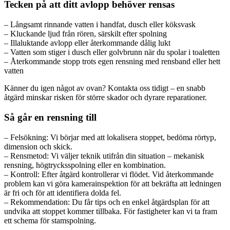
Tecken på att ditt avlopp behöver rensas
– Långsamt rinnande vatten i handfat, dusch eller köksvask
– Kluckande ljud från rören, särskilt efter spolning
– Illaluktande avlopp eller återkommande dålig lukt
– Vatten som stiger i dusch eller golvbrunn när du spolar i toaletten
– Återkommande stopp trots egen rensning med rensband eller hett
vatten
Känner du igen något av ovan? Kontakta oss tidigt – en snabb
åtgärd minskar risken för större skador och dyrare reparationer.
Så går en rensning till
– Felsökning: Vi börjar med att lokalisera stoppet, bedöma rörtyp,
dimension och skick.
– Rensmetod: Vi väljer teknik utifrån din situation – mekanisk
rensning, högtrycksspolning eller en kombination.
– Kontroll: Efter åtgärd kontrollerar vi flödet. Vid återkommande
problem kan vi göra kamera­inspektion för att bekräfta att ledningen
är fri och för att identifiera dolda fel.
– Rekommendation: Du får tips och en enkel åtgärdsplan för att
undvika att stoppet kommer tillbaka. För fastigheter kan vi ta fram
ett schema för stamspolning.