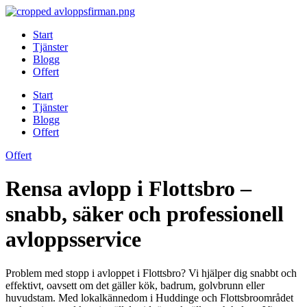
Skip
to
Start
content
Tjänster
Blogg
Offert
Start
Tjänster
Blogg
Offert
Offert
Rensa avlopp i Flottsbro –
snabb, säker och professionell
avloppsservice
Problem med stopp i avloppet i Flottsbro? Vi hjälper dig snabbt och
effektivt, oavsett om det gäller kök, badrum, golvbrunn eller
huvudstam. Med lokalkännedom i Huddinge och Flottsbroområdet