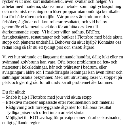
rycker vi ut med kort inställelsetid, även kvällar och helger. Vi
arbetar med moderna, skonsamma metoder som högtrycksspolning
och mekanisk rensning som löser proppar utan onödiga kemikalier –
bra för både rören och miljön. Vår process är strukturerad: vi
felsöker, åtgärdar och kontrollerar resultatet, och vid behov
genomför vi kamera­inspektion för att hitta orsaken till
återkommande stopp. Vi hjälper villor, radhus, BRF:er,
fastighetsägare, restauranger och butiker i Flottsbro med både akuta
stopp och planerat underhåll. Behöver du akut hjälp? Kontakta oss
redan idag så får du ett tydligt pris och snabb åtgärd.
Vi vet hur störande ett långsamt rinnande handfat, dålig lukt eller en
svämmad golvbrunn kan vara. Ofta beror problemen på fett- och
matrester i köksledningar, hår och tvålrester i badrum, eller
avlagringar i äldre rör. I markförlagda ledningar kan även rötter och
sättningar orsaka bekymmer. Med rätt utrustning löser vi stoppet på
plats och ger dig råd för att undvika att problemet återkommer.
Du får alltid:
– Snabb hjälp i Flottsbro med jour vid akuta stopp
– Effektiva metoder anpassade efter rördimension och material
– Rådgivning och förebyggande åtgärder för hållbara resultat
– Tydliga priser och offert innan arbetet startar
– Möjlighet till ROT-avdrag för privatpersoner på arbetskostnaden,
enligt gällande regler