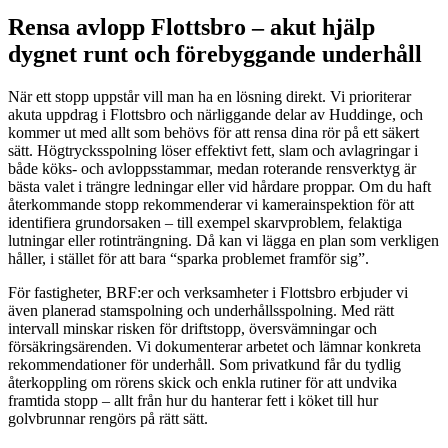
Rensa avlopp Flottsbro – akut hjälp
dygnet runt och förebyggande underhåll
När ett stopp uppstår vill man ha en lösning direkt. Vi prioriterar
akuta uppdrag i Flottsbro och närliggande delar av Huddinge, och
kommer ut med allt som behövs för att rensa dina rör på ett säkert
sätt. Högtrycksspolning löser effektivt fett, slam och avlagringar i
både köks- och avloppsstammar, medan roterande rensverktyg är
bästa valet i trängre ledningar eller vid hårdare proppar. Om du haft
återkommande stopp rekommenderar vi kamera­inspektion för att
identifiera grundorsaken – till exempel skarvproblem, felaktiga
lutningar eller rotinträngning. Då kan vi lägga en plan som verkligen
håller, i stället för att bara “sparka problemet framför sig”.
För fastigheter, BRF:er och verksamheter i Flottsbro erbjuder vi
även planerad stamspolning och underhållsspolning. Med rätt
intervall minskar risken för driftstopp, översvämningar och
försäkringsärenden. Vi dokumenterar arbetet och lämnar konkreta
rekommendationer för underhåll. Som privatkund får du tydlig
återkoppling om rörens skick och enkla rutiner för att undvika
framtida stopp – allt från hur du hanterar fett i köket till hur
golvbrunnar rengörs på rätt sätt.