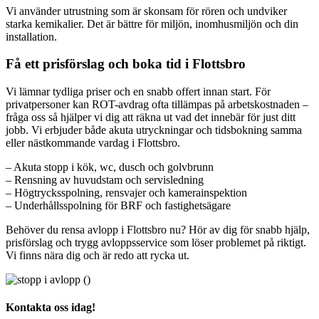
Vi använder utrustning som är skonsam för rören och undviker
starka kemikalier. Det är bättre för miljön, inomhusmiljön och din
installation.
Få ett prisförslag och boka tid i Flottsbro
Vi lämnar tydliga priser och en snabb offert innan start. För
privatpersoner kan ROT-avdrag ofta tillämpas på arbetskostnaden –
fråga oss så hjälper vi dig att räkna ut vad det innebär för just ditt
jobb. Vi erbjuder både akuta utryckningar och tidsbokning samma
eller nästkommande vardag i Flottsbro.
– Akuta stopp i kök, wc, dusch och golvbrunn
– Rensning av huvudstam och servisledning
– Högtrycksspolning, rensvajer och kamera­inspektion
– Underhållsspolning för BRF och fastighetsägare
Behöver du rensa avlopp i Flottsbro nu? Hör av dig för snabb hjälp,
prisförslag och trygg avloppsservice som löser problemet på riktigt.
Vi finns nära dig och är redo att rycka ut.
Kontakta oss idag!