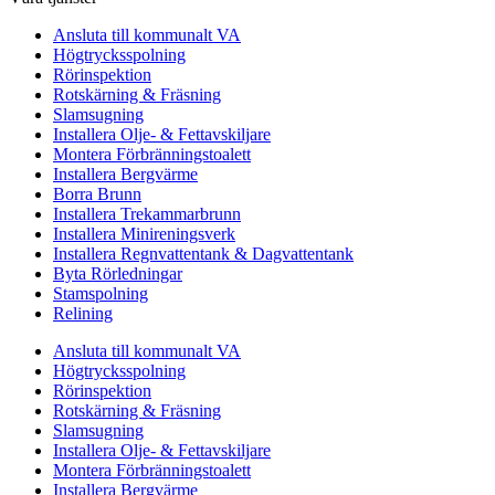
Ansluta till kommunalt VA
Högtrycksspolning
Rörinspektion
Rotskärning & Fräsning
Slamsugning
Installera Olje- & Fettavskiljare
Montera Förbränningstoalett
Installera Bergvärme
Borra Brunn
Installera Trekammarbrunn
Installera Minireningsverk
Installera Regnvattentank & Dagvattentank
Byta Rörledningar
Stamspolning
Relining
Ansluta till kommunalt VA
Högtrycksspolning
Rörinspektion
Rotskärning & Fräsning
Slamsugning
Installera Olje- & Fettavskiljare
Montera Förbränningstoalett
Installera Bergvärme