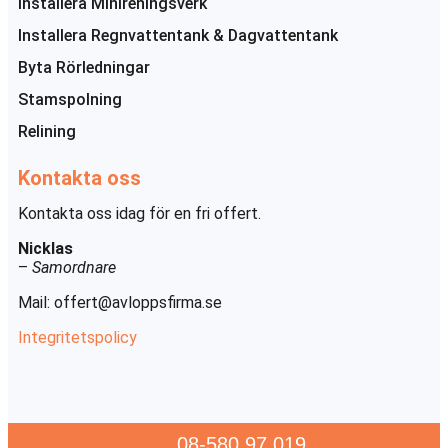
Installera Minireningsverk
Installera Regnvattentank & Dagvattentank
Byta Rörledningar
Stamspolning
Relining
Kontakta oss
Kontakta oss idag för en fri offert.
Nicklas
–
Samordnare
Mail:
offert@avloppsfirma.se
Integritetspolicy
08-580 97 019