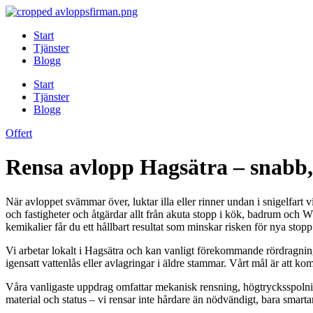
Skip
to
Start
content
Tjänster
Blogg
Start
Tjänster
Blogg
Offert
Rensa avlopp Hagsätra – snabb,
När avloppet svämmar över, luktar illa eller rinner undan i snigelfart 
och fastigheter och åtgärdar allt från akuta stopp i kök, badrum och
kemikalier får du ett hållbart resultat som minskar risken för nya sto
Vi arbetar lokalt i Hagsätra och kan vanligt förekommande rördragningar
igensatt vattenlås eller avlagringar i äldre stammar. Vårt mål är att 
Våra vanligaste uppdrag omfattar mekanisk rensning, högtrycksspolnin
material och status – vi rensar inte hårdare än nödvändigt, bara smarta