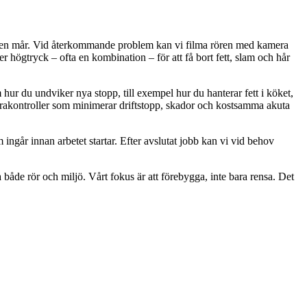
 rören mår. Vid återkommande problem kan vi filma rören med kamera
ler högtryck – ofta en kombination – för att få bort fett, slam och hår
hur du undviker nya stopp, till exempel hur du hanterar fett i köket,
merakontroller som minimerar driftstopp, skador och kostsamma akuta
går innan arbetet startar. Efter avslutat jobb kan vi vid behov
åde rör och miljö. Vårt fokus är att förebygga, inte bara rensa. Det