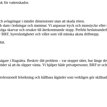
sk för vattenskador.
ch avlagringar i mindre dimensioner utan att skada rören.
h slam i ledningar och stammar. Vi anpassar tryck och munstycke efter 
laktiga skarvar och orsaker till återkommande stopp. Perfekt beslutsunderl
BRF, hyresfastigheter och villor som vill minska akuta driftstopp.
tat.
sägare i Hagsätra. Beskriv ditt problem – var stoppet sitter, hur länge
 tider så att du slipper vänta. Vi hjälper både privatpersoner, BRF:er och
fessionell felsökning och hållbara åtgärder som verkligen gör skillnad.