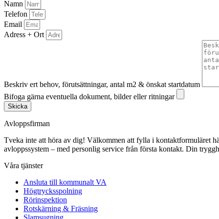
Namn
Telefon
Email
Adress + Ort
Beskriv ert behov, förutsättningar, antal m2 & önskat startdatum
Bifoga gärna eventuella dokument, bilder eller ritningar
Skicka
Avloppsfirman
Tveka inte att höra av dig! Välkommen att fylla i kontaktformuläret här p
avloppssystem – med personlig service från första kontakt. Din trygghe
Våra tjänster
Ansluta till kommunalt VA
Högtrycksspolning
Rörinspektion
Rotskärning & Fräsning
Slamsugning