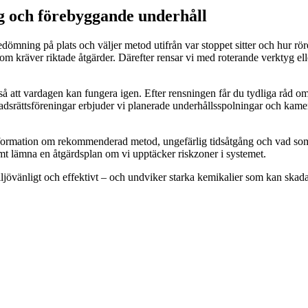
ng och förebyggande underhåll
 bedömning på plats och väljer metod utifrån var stoppet sitter och hur
ar som kräver riktade åtgärder. Därefter rensar vi med roterande verktyg el
så att vardagen kan fungera igen. Efter rensningen får du tydliga råd om 
stadsrättsföreningar erbjuder vi planerade underhållsspolningar och ka
formation om rekommenderad metod, ungefärlig tidsåtgång och vad som in
mt lämna en åtgärdsplan om vi upptäcker riskzoner i systemet.
övänligt och effektivt – och undviker starka kemikalier som kan skada b
.