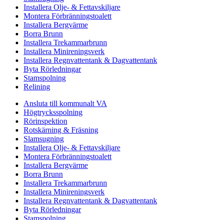
Installera Olje- & Fettavskiljare
Montera Förbränningstoalett
Installera Bergvärme
Borra Brunn
Installera Trekammarbrunn
Installera Minireningsverk
Installera Regnvattentank & Dagvattentank
Byta Rörledningar
Stamspolning
Relining
Ansluta till kommunalt VA
Högtrycksspolning
Rörinspektion
Rotskärning & Fräsning
Slamsugning
Installera Olje- & Fettavskiljare
Montera Förbränningstoalett
Installera Bergvärme
Borra Brunn
Installera Trekammarbrunn
Installera Minireningsverk
Installera Regnvattentank & Dagvattentank
Byta Rörledningar
Stamspolning