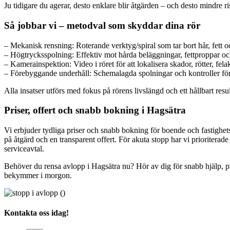
Ju tidigare du agerar, desto enklare blir åtgärden – och desto mindre ri
Så jobbar vi – metodval som skyddar dina rör
– Mekanisk rensning: Roterande verktyg/spiral som tar bort hår, fett o
– Högtrycksspolning: Effektiv mot hårda beläggningar, fettproppar oc
– Kamerainspektion: Video i röret för att lokalisera skador, rötter, fe
– Förebyggande underhåll: Schemalagda spolningar och kontroller för 
Alla insatser utförs med fokus på rörens livslängd och ett hållbart resul
Priser, offert och snabb bokning i Hagsätra
Vi erbjuder tydliga priser och snabb bokning för boende och fastighet
på åtgärd och en transparent offert. För akuta stopp har vi prioriterade
serviceavtal.
Behöver du rensa avlopp i Hagsätra nu? Hör av dig för snabb hjälp, pro
bekymmer i morgon.
Kontakta oss idag!