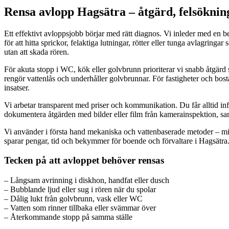
Rensa avlopp Hagsätra – åtgärd, felsökni
Ett effektivt avloppsjobb börjar med rätt diagnos. Vi inleder med en
för att hitta sprickor, felaktiga lutningar, rötter eller tunga avlagring
utan att skada rören.
För akuta stopp i WC, kök eller golvbrunn prioriterar vi snabb åtgärd 
rengör vattenlås och underhåller golvbrunnar. För fastigheter och bo
insatser.
Vi arbetar transparent med priser och kommunikation. Du får alltid in
dokumentera åtgärden med bilder eller film från kamerainspektion, sa
Vi använder i första hand mekaniska och vattenbaserade metoder – milj
sparar pengar, tid och bekymmer för boende och förvaltare i Hagsätra
Tecken på att avloppet behöver rensas
– Långsam avrinning i diskhon, handfat eller dusch
– Bubblande ljud eller sug i rören när du spolar
– Dålig lukt från golvbrunn, vask eller WC
– Vatten som rinner tillbaka eller svämmar över
– Återkommande stopp på samma ställe