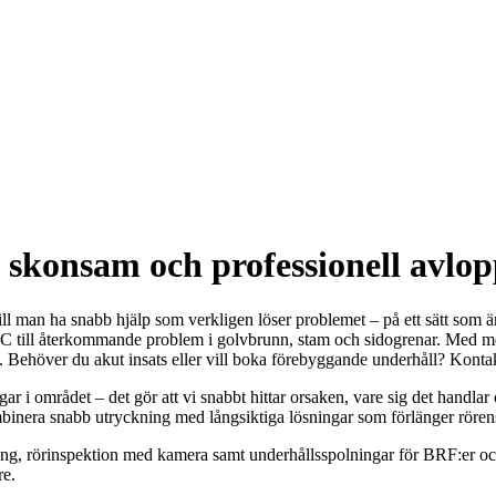
 skonsam och professionell avlop
vill man ha snabb hjälp som verkligen löser problemet – på ett sätt som ä
 WC till återkommande problem i golvbrunn, stam och sidogrenar. Med m
pp. Behöver du akut insats eller vill boka förebyggande underhåll? Kontak
 i området – det gör att vi snabbt hittar orsaken, vare sig det handlar om
kombinera snabb utryckning med långsiktiga lösningar som förlänger rören
g, rörinspektion med kamera samt underhållsspolningar för BRF:er och f
re.