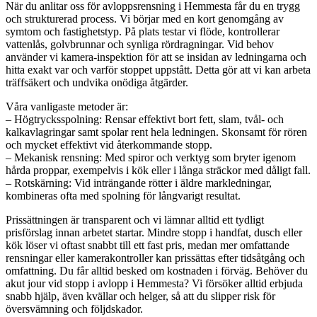
När du anlitar oss för avloppsrensning i Hemmesta får du en trygg
och strukturerad process. Vi börjar med en kort genomgång av
symtom och fastighetstyp. På plats testar vi flöde, kontrollerar
vattenlås, golvbrunnar och synliga rördragningar. Vid behov
använder vi kamera-inspektion för att se insidan av ledningarna och
hitta exakt var och varför stoppet uppstått. Detta gör att vi kan arbeta
träffsäkert och undvika onödiga åtgärder.
Våra vanligaste metoder är:
– Högtrycksspolning: Rensar effektivt bort fett, slam, tvål- och
kalkavlagringar samt spolar rent hela ledningen. Skonsamt för rören
och mycket effektivt vid återkommande stopp.
– Mekanisk rensning: Med spiror och verktyg som bryter igenom
hårda proppar, exempelvis i kök eller i långa sträckor med dåligt fall.
– Rotskärning: Vid inträngande rötter i äldre markledningar,
kombineras ofta med spolning för långvarigt resultat.
Prissättningen är transparent och vi lämnar alltid ett tydligt
prisförslag innan arbetet startar. Mindre stopp i handfat, dusch eller
kök löser vi oftast snabbt till ett fast pris, medan mer omfattande
rensningar eller kamerakontroller kan prissättas efter tidsåtgång och
omfattning. Du får alltid besked om kostnaden i förväg. Behöver du
akut jour vid stopp i avlopp i Hemmesta? Vi försöker alltid erbjuda
snabb hjälp, även kvällar och helger, så att du slipper risk för
översvämning och följdskador.