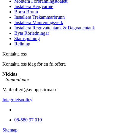
Montera Förbränningstoalett
Installera Bergvärme
Borra Brunn
Installera Trekammarbrunn
Installera Minireningsverk
Installera Regnvattentank & Dagvattentank
Byta Rörledningar
Stamspolning
Relining
Kontakta oss
Kontakta oss idag för en fri offert.
Nicklas
–
Samordnare
Mail:
offert@avloppsfirma.se
Integritetspolicy
08-580 97 019
Sitemap