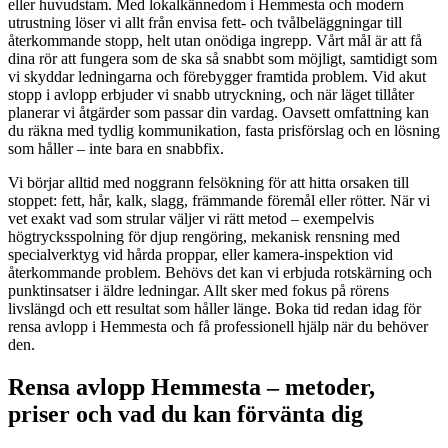
eller huvudstam. Med lokalkännedom i Hemmesta och modern
utrustning löser vi allt från envisa fett- och tvålbeläggningar till
återkommande stopp, helt utan onödiga ingrepp. Vårt mål är att få
dina rör att fungera som de ska så snabbt som möjligt, samtidigt som
vi skyddar ledningarna och förebygger framtida problem. Vid akut
stopp i avlopp erbjuder vi snabb utryckning, och när läget tillåter
planerar vi åtgärder som passar din vardag. Oavsett omfattning kan
du räkna med tydlig kommunikation, fasta prisförslag och en lösning
som håller – inte bara en snabbfix.
Vi börjar alltid med noggrann felsökning för att hitta orsaken till
stoppet: fett, hår, kalk, slagg, främmande föremål eller rötter. När vi
vet exakt vad som strular väljer vi rätt metod – exempelvis
högtrycksspolning för djup rengöring, mekanisk rensning med
specialverktyg vid hårda proppar, eller kamera-inspektion vid
återkommande problem. Behövs det kan vi erbjuda rotskärning och
punktinsatser i äldre ledningar. Allt sker med fokus på rörens
livslängd och ett resultat som håller länge. Boka tid redan idag för
rensa avlopp i Hemmesta och få professionell hjälp när du behöver
den.
Rensa avlopp Hemmesta – metoder,
priser och vad du kan förvänta dig