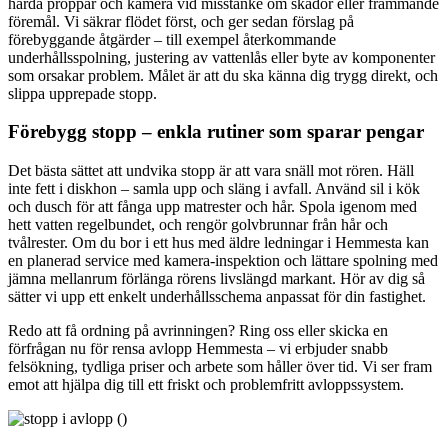
hårda proppar och kamera vid misstanke om skador eller främmande
föremål. Vi säkrar flödet först, och ger sedan förslag på
förebyggande åtgärder – till exempel återkommande
underhållsspolning, justering av vattenlås eller byte av komponenter
som orsakar problem. Målet är att du ska känna dig trygg direkt, och
slippa upprepade stopp.
Förebygg stopp – enkla rutiner som sparar pengar
Det bästa sättet att undvika stopp är att vara snäll mot rören. Häll
inte fett i diskhon – samla upp och släng i avfall. Använd sil i kök
och dusch för att fånga upp matrester och hår. Spola igenom med
hett vatten regelbundet, och rengör golvbrunnar från hår och
tvålrester. Om du bor i ett hus med äldre ledningar i Hemmesta kan
en planerad service med kamera-inspektion och lättare spolning med
jämna mellanrum förlänga rörens livslängd markant. Hör av dig så
sätter vi upp ett enkelt underhållsschema anpassat för din fastighet.
Redo att få ordning på avrinningen? Ring oss eller skicka en
förfrågan nu för rensa avlopp Hemmesta – vi erbjuder snabb
felsökning, tydliga priser och arbete som håller över tid. Vi ser fram
emot att hjälpa dig till ett friskt och problemfritt avloppssystem.