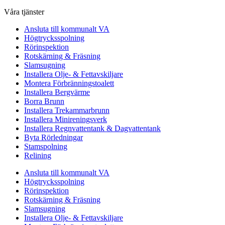
Våra tjänster
Ansluta till kommunalt VA
Högtrycksspolning
Rörinspektion
Rotskärning & Fräsning
Slamsugning
Installera Olje- & Fettavskiljare
Montera Förbränningstoalett
Installera Bergvärme
Borra Brunn
Installera Trekammarbrunn
Installera Minireningsverk
Installera Regnvattentank & Dagvattentank
Byta Rörledningar
Stamspolning
Relining
Ansluta till kommunalt VA
Högtrycksspolning
Rörinspektion
Rotskärning & Fräsning
Slamsugning
Installera Olje- & Fettavskiljare