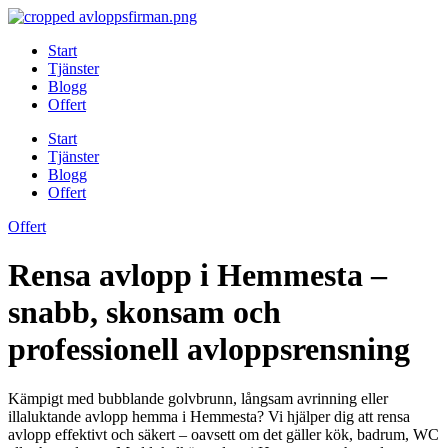
Skip
to
Start
content
Tjänster
Blogg
Offert
Start
Tjänster
Blogg
Offert
Offert
Rensa avlopp i Hemmesta –
snabb, skonsam och
professionell avloppsrensning
Kämpigt med bubblande golvbrunn, långsam avrinning eller
illaluktande avlopp hemma i Hemmesta? Vi hjälper dig att rensa
avlopp effektivt och säkert – oavsett om det gäller kök, badrum, WC