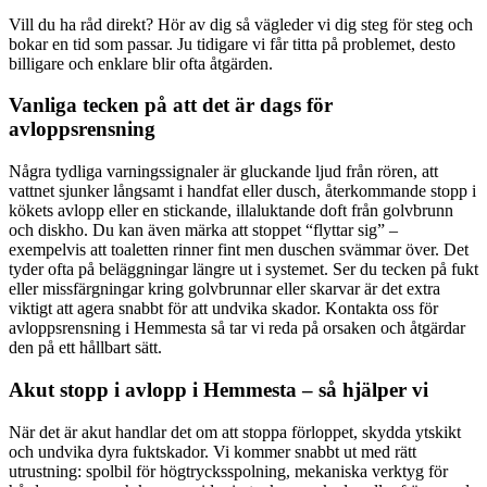
Vill du ha råd direkt? Hör av dig så vägleder vi dig steg för steg och
bokar en tid som passar. Ju tidigare vi får titta på problemet, desto
billigare och enklare blir ofta åtgärden.
Vanliga tecken på att det är dags för
avloppsrensning
Några tydliga varningssignaler är gluckande ljud från rören, att
vattnet sjunker långsamt i handfat eller dusch, återkommande stopp i
kökets avlopp eller en stickande, illaluktande doft från golvbrunn
och diskho. Du kan även märka att stoppet “flyttar sig” –
exempelvis att toaletten rinner fint men duschen svämmar över. Det
tyder ofta på beläggningar längre ut i systemet. Ser du tecken på fukt
eller missfärgningar kring golvbrunnar eller skarvar är det extra
viktigt att agera snabbt för att undvika skador. Kontakta oss för
avloppsrensning i Hemmesta så tar vi reda på orsaken och åtgärdar
den på ett hållbart sätt.
Akut stopp i avlopp i Hemmesta – så hjälper vi
När det är akut handlar det om att stoppa förloppet, skydda ytskikt
och undvika dyra fuktskador. Vi kommer snabbt ut med rätt
utrustning: spolbil för högtrycksspolning, mekaniska verktyg för