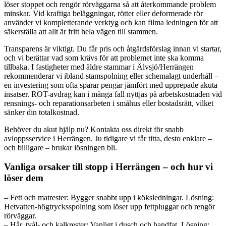
löser stoppet och rengör rörväggarna så att återkommande problem
minskar. Vid kraftiga beläggningar, rötter eller deformerade rör
använder vi kompletterande verktyg och kan filma ledningen för att
säkerställa att allt är fritt hela vägen till stammen.
Transparens är viktigt. Du får pris och åtgärdsförslag innan vi startar,
och vi berättar vad som krävs för att problemet inte ska komma
tillbaka. I fastigheter med äldre stammar i Älvsjö/Herrängen
rekommenderar vi ibland stamspolning eller schemalagt underhåll –
en investering som ofta sparar pengar jämfört med upprepade akuta
insatser. ROT-avdrag kan i många fall nyttjas på arbetskostnaden vid
rensnings- och reparationsarbeten i småhus eller bostadsrätt, vilket
sänker din totalkostnad.
Behöver du akut hjälp nu? Kontakta oss direkt för snabb
avloppsservice i Herrängen. Ju tidigare vi får titta, desto enklare –
och billigare – brukar lösningen bli.
Vanliga orsaker till stopp i Herrängen – och hur vi
löser dem
– Fett och matrester: Bygger snabbt upp i köksledningar. Lösning:
Hetvatten-högtrycksspolning som löser upp fettpluggar och rengör
rörväggar.
– Hår, tvål- och kalkrester: Vanligt i dusch och handfat. Lösning: