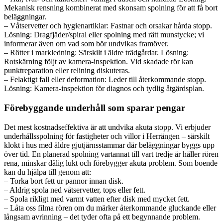
Mekanisk rensning kombinerat med skonsam spolning för att få bort
beläggningar.
– Våtservetter och hygienartiklar: Fastnar och orsakar hårda stopp.
Lösning: Dragfjäder/spiral eller spolning med rätt munstycke; vi
informerar även om vad som bör undvikas framöver.
– Rötter i markledning: Särskilt i äldre trädgårdar. Lösning:
Rotskärning följt av kamera-inspektion. Vid skadade rör kan
punktreparation eller relining diskuteras.
– Felaktigt fall eller deformation: Leder till återkommande stopp.
Lösning: Kamera-inspektion för diagnos och tydlig åtgärdsplan.
Förebyggande underhåll som sparar pengar
Det mest kostnadseffektiva är att undvika akuta stopp. Vi erbjuder
underhållsspolning för fastigheter och villor i Herrängen – särskilt
klokt i hus med äldre gjutjärnsstammar där beläggningar byggs upp
över tid. En planerad spolning vartannat till vart tredje år håller rören
rena, minskar dålig lukt och förebygger akuta problem. Som boende
kan du hjälpa till genom att:
– Torka bort fett ur pannor innan disk.
– Aldrig spola ned våtservetter, tops eller fett.
– Spola rikligt med varmt vatten efter disk med mycket fett.
– Låta oss filma rören om du märker återkommande gluckande eller
långsam avrinning – det tyder ofta på ett begynnande problem.