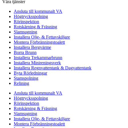
Våra tjänster
Ansluta till kommunalt VA
Högtrycksspolning
Rörinspektion
Rotskärning & Fräsning
Slamsugning
Installera Olje- & Fettavskiljare
Montera Förbränningstoalett
Installera Bergvärme
Borra Brunn
Installera Trekammarbrunn
Installera Minireningsverk
Installera Regnvattentank & Dagvattentank
Byta Rörledningar
Stamspolning
Relining
Ansluta till kommunalt VA
Högtrycksspolning
Rörinspektion
Rotskärning & Fräsning
Slamsugning
Installera Olje- & Fettavskiljare
Montera Förbränningstoalett