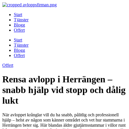
Skip
to
Start
content
Tjänster
Blogg
Offert
Start
Tjänster
Blogg
Offert
Offert
Rensa avlopp i Herrängen –
snabb hjälp vid stopp och dålig
lukt
När avloppet krånglar vill du ha snabb, pålitlig och professionell
hjälp – helst av någon som känner området och vet hur stammarna i
Herrängen beter sig. Här blandas äldre gjutjärnsstammar i villor runt