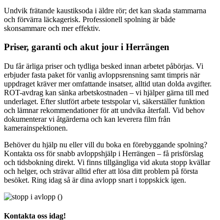
Undvik frätande kaustiksoda i äldre rör; det kan skada stammarna
och förvärra läckagerisk. Professionell spolning är både
skonsammare och mer effektiv.
Priser, garanti och akut jour i Herrängen
Du får ärliga priser och tydliga besked innan arbetet påbörjas. Vi
erbjuder fasta paket för vanlig avloppsrensning samt timpris när
uppdraget kräver mer omfattande insatser, alltid utan dolda avgifter.
ROT-avdrag kan sänka arbetskostnaden – vi hjälper gärna till med
underlaget. Efter slutfört arbete testspolar vi, säkerställer funktion
och lämnar rekommendationer för att undvika återfall. Vid behov
dokumenterar vi åtgärderna och kan leverera film från
kamerainspektionen.
Behöver du hjälp nu eller vill du boka en förebyggande spolning?
Kontakta oss för snabb avloppshjälp i Herrängen – få prisförslag
och tidsbokning direkt. Vi finns tillgängliga vid akuta stopp kvällar
och helger, och strävar alltid efter att lösa ditt problem på första
besöket. Ring idag så är dina avlopp snart i toppskick igen.
Kontakta oss idag!