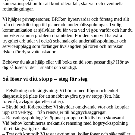
kamera-inspektion för att kontrollera fall, skarvar och eventuella
rotinträngningar.
Vi hjälper privatpersoner, BRF:er, hyresvärdar och företag med allt
från ett enskilt stopp till planerade underhållsspolningar. Tydlig
kommunikation är självklar: du får veta vad vi gör, varför och hur du
undviker samma problem i framtiden. För den som vill ha extra
trygghet erbjuder vi också schemalagda underhållsspolningar och
serviceupplägg som förlänger livslängden på rören och minskar
risken för dyra vattenskador.
Behöver du akut hjälp eller vill boka en tid som passar dig? Hör av
dig så löser vi det – snabbt och smidigt.
Så löser vi ditt stopp – steg för steg
– Felsökning och rådgivning: Vi börjar med frågor och enkel
diagnostik på plats för att snabbt avgöra typ av stopp (fett, hår,
föremål, avlagringar eller rötter).
– Skydd och förberedelse: Vi skyddar omgivande ytor och kopplar
upp rätt verktyg – från rensvajer till högtrycksaggregat.
– Rensning/spolning: Vi öppnar proppen effektivt och skonsamt.
Vid behov kombineras mekanisk rensning med högtrycksspolning
för ett långvarigt resultat.
– Test och kontroll: Vi testar avrinning, kollar fogar och säkerställer