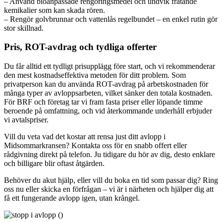
– Använd bioanpassade rengöringsmedel och undvik frätande
kemikalier som kan skada rören.
– Rengör golvbrunnar och vattenlås regelbundet – en enkel rutin gör
stor skillnad.
Pris, ROT-avdrag och tydliga offerter
Du får alltid ett tydligt prisupplägg före start, och vi rekommenderar
den mest kostnadseffektiva metoden för ditt problem. Som
privatperson kan du använda ROT-avdrag på arbetskostnaden för
många typer av avloppsarbeten, vilket sänker den totala kostnaden.
För BRF och företag tar vi fram fasta priser eller löpande timme
beroende på omfattning, och vid återkommande underhåll erbjuder
vi avtalspriser.
Vill du veta vad det kostar att rensa just ditt avlopp i
Midsommarkransen? Kontakta oss för en snabb offert eller
rådgivning direkt på telefon. Ju tidigare du hör av dig, desto enklare
och billigare blir oftast åtgärden.
Behöver du akut hjälp, eller vill du boka en tid som passar dig? Ring
oss nu eller skicka en förfrågan – vi är i närheten och hjälper dig att
få ett fungerande avlopp igen, utan krångel.