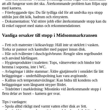
att allt fungerar som det ska. Återkommande problem kan följas upp
med kamera.
– Förebyggande tips: Du får tydliga råd för att undvika nya stopp
utifrån just ditt kök, badrum och rörsystem.
– Dokumentation: Vid större jobb eller återkommande stopp kan du
få enkel rapport med status och rekommendationer.
Vanliga orsaker till stopp i Midsommarkransen
– Fett och matrester i köksavlopp: Häll inte ut stekfett i vasken.
Torka ur pannor och kastruller med papper innan disk.
– Hår och tvålrester i dusch/golvbrunn: Rengör silen regelbundet
och använd hårfångare.
– Hygienprodukter i toaletten: Tops, våtservetter och bindor hör
hemma i soporna, inte i WC.
– Avlagringar i äldre stammar: Äldre gjutjärnsrör i området får lätt
beläggningar – underhållsspolning kan vara avgörande.
– Kallras och temperaturväxlingar: Kan bidra till kondens och
beläggningar som långsamt stryper flödet.
– Träd­rötter i markledning: Misstänks vid återkommande stopp i
flera delar av huset – kamera ger svar.
Tips i vardagen:
– Spola alltid rikligt med varmt vatten efter disk av fett.