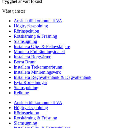
trygghet är vårt fokus!
Våra tjänster
Ansluta till kommunalt VA
Högtrycksspolning
Rörinspektion
Rotskärning & Fräsning
Slamsugning
Installera Olje- & Fettavskiljare
Montera Förbränningstoalett
Installera Bergvärme
Borra Brunn
Installera Trekammarbrunn
Installera Minireningsverk
Installera Regnvattentank & Dagvattentank
Byta Rörledningar
Stamspolning
Relining
Ansluta till kommunalt VA
Högtrycksspolning
Rörinspektion
Rotskärning & Fräsning
Slamsugning