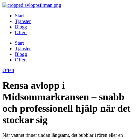
Skip
to
Start
content
Tjänster
Blogg
Offert
Start
Tjänster
Blogg
Offert
Offert
Rensa avlopp i
Midsommarkransen – snabb
och professionell hjälp när det
stockar sig
När vattnet rinner undan långsamt, det bubblar i rören eller en