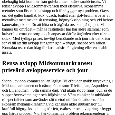
obehaglig lukt kommer från golvbrunnen, krävs snabb insats. Vi
rensar avlopp i Midsommarkransen med effektiva, skonsamma
metoder som löser akuta stopp och förebygger nya problem. Oavsett
om det gäller handfat, kök, dusch, toalett eller golvbrunn arbetar vi
metodiskt med mekanisk rensning, högtrycksspolning och vid behov
kamerainspektion för att hitta och åtgärda orsaken på djupet. Vi
känner till området – många fastigheter här har äldre stammar som
kräver lite extra omsorg – och anpassar därför åtgärden efter rörens
skick. Med tydliga priser, trevligt bemötande och jour när det krisar
ser vi till att ditt avlopp fungerar igen – tryggt, snabbt och säkert.
Kontakta oss redan idag för kostnadsfri rådgivning eller en snabb
insats.
Rensa avlopp Midsommarkransen –
prisvärd avloppsservice och jour
Stopp i avlopp kommer sällan lägligt. Vi erbjuder snabb utryckning i
Midsommarkransen och närområden som Telefonplan, Aspudden
och Liljeholmen – ofta samma dag. Vid akuta stopp finns jour, så du
slipper översvämningar och följdskador. Våra tekniker är utbildade
rörspecialister som använder rätt metod utifrån situationen: från
skonsam mekanisk rensning vid känsliga äldre gjutjärnsrör till
kraftfull högtrycksspolning när fett, tvålrester och avlagringar byggt
upp hårda proppar. Vid återkommande problem rekommenderar vi