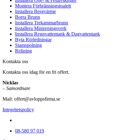
Installera Olje- & Fettavskiljare
Montera Förbränningstoalett
Installera Bergvärme
Borra Brunn
Installera Trekammarbrunn
Installera Minireningsverk
Installera Regnvattentank & Dagvattentank
Byta Rörledningar
Stamspolning
Relining
Kontakta oss
Kontakta oss idag för en fri offert.
Nicklas
–
Samordnare
Mail:
offert@avloppsfirma.se
Integritetspolicy
08-580 97 019