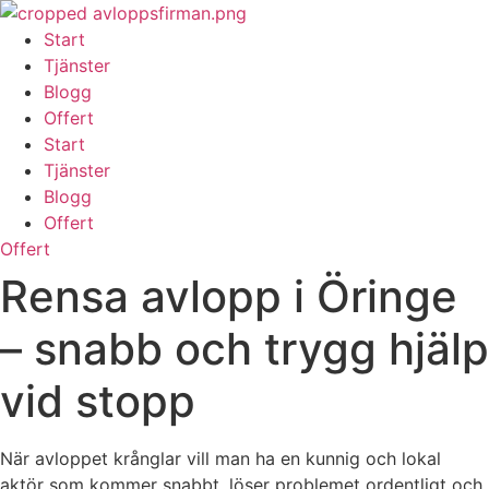
Skip
to
Start
content
Tjänster
Blogg
Offert
Start
Tjänster
Blogg
Offert
Offert
Rensa avlopp i Öringe
– snabb och trygg hjälp
vid stopp
När avloppet krånglar vill man ha en kunnig och lokal
aktör som kommer snabbt, löser problemet ordentligt och