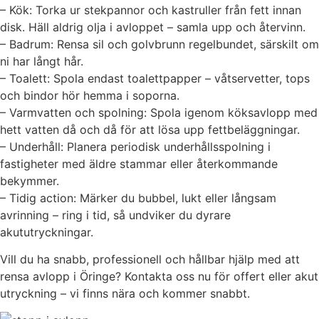
– Kök: Torka ur stekpannor och kastruller från fett innan
disk. Häll aldrig olja i avloppet – samla upp och återvinn.
– Badrum: Rensa sil och golvbrunn regelbundet, särskilt om
ni har långt hår.
– Toalett: Spola endast toalettpapper – våtservetter, tops
och bindor hör hemma i soporna.
– Varmvatten och spolning: Spola igenom köksavlopp med
hett vatten då och då för att lösa upp fettbeläggningar.
– Underhåll: Planera periodisk underhållsspolning i
fastigheter med äldre stammar eller återkommande
bekymmer.
– Tidig action: Märker du bubbel, lukt eller långsam
avrinning – ring i tid, så undviker du dyrare
akututryckningar.
Vill du ha snabb, professionell och hållbar hjälp med att
rensa avlopp i Öringe? Kontakta oss nu för offert eller akut
utryckning – vi finns nära och kommer snabbt.