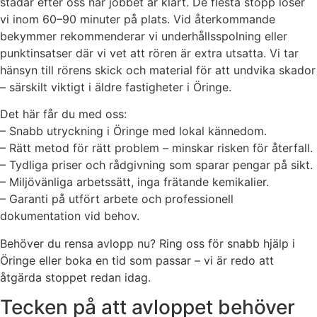
städar efter oss när jobbet är klart. De flesta stopp löser
vi inom 60–90 minuter på plats. Vid återkommande
bekymmer rekommenderar vi underhållsspolning eller
punktinsatser där vi vet att rören är extra utsatta. Vi tar
hänsyn till rörens skick och material för att undvika skador
– särskilt viktigt i äldre fastigheter i Öringe.
Det här får du med oss:
– Snabb utryckning i Öringe med lokal kännedom.
– Rätt metod för rätt problem – minskar risken för återfall.
– Tydliga priser och rådgivning som sparar pengar på sikt.
– Miljövänliga arbetssätt, inga frätande kemikalier.
– Garanti på utfört arbete och professionell
dokumentation vid behov.
Behöver du rensa avlopp nu? Ring oss för snabb hjälp i
Öringe eller boka en tid som passar – vi är redo att
åtgärda stoppet redan idag.
Tecken på att avloppet behöver