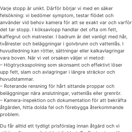
Varje stopp är unikt. Därför börjar vi med en säker
felsökning: vi bedömer symptom, testar flödet och
använder vid behov kamera för att se exakt var och varför
det tar stopp. I köksavlopp handlar det ofta om fett,
kaffegrut och matrester. I badrum är det vanligt med hår,
tvålrester och beläggningar i golvbrunn och vattenlås. I
huvudledning kan rötter, sättningar eller kalkavlagringar
vara boven. När vi vet orsaken väljer vi metod:
– Högtrycksspolning som skonsamt och effektivt löser
upp fett, slam och avlagringar i längre sträckor och
huvudstammar.
– Roterande rensning för hårt sittande proppar och
beläggningar nära anslutningar, vattenlås eller grenrör.
– Kamera-inspektion och dokumentation för att bekräfta
åtgärden, hitta dolda fel och förebygga återkommande
problem.
Du får alltid ett tydligt prisförslag innan åtgärd och vi