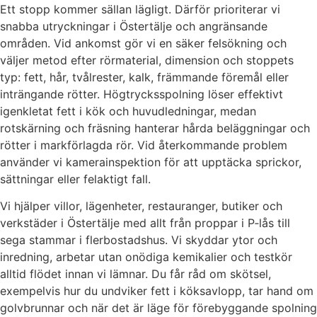
Ett stopp kommer sällan lägligt. Därför prioriterar vi
snabba utryckningar i Östertälje och angränsande
områden. Vid ankomst gör vi en säker felsökning och
väljer metod efter rörmaterial, dimension och stoppets
typ: fett, hår, tvålrester, kalk, främmande föremål eller
inträngande rötter. Högtrycksspolning löser effektivt
igenkletat fett i kök och huvudledningar, medan
rotskärning och fräsning hanterar hårda beläggningar och
rötter i markförlagda rör. Vid återkommande problem
använder vi kamerainspektion för att upptäcka sprickor,
sättningar eller felaktigt fall.
Vi hjälper villor, lägenheter, restauranger, butiker och
verkstäder i Östertälje med allt från proppar i P‑lås till
sega stammar i flerbostadshus. Vi skyddar ytor och
inredning, arbetar utan onödiga kemikalier och testkör
alltid flödet innan vi lämnar. Du får råd om skötsel,
exempelvis hur du undviker fett i köksavlopp, tar hand om
golvbrunnar och när det är läge för förebyggande spolning