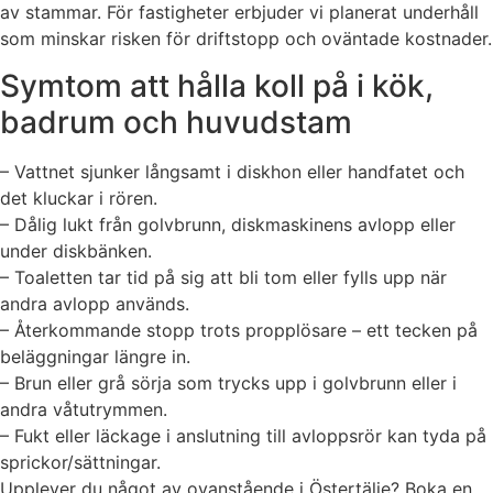
av stammar. För fastigheter erbjuder vi planerat underhåll
som minskar risken för driftstopp och oväntade kostnader.
Symtom att hålla koll på i kök,
badrum och huvudstam
– Vattnet sjunker långsamt i diskhon eller handfatet och
det kluckar i rören.
– Dålig lukt från golvbrunn, diskmaskinens avlopp eller
under diskbänken.
– Toaletten tar tid på sig att bli tom eller fylls upp när
andra avlopp används.
– Återkommande stopp trots propplösare – ett tecken på
beläggningar längre in.
– Brun eller grå sörja som trycks upp i golvbrunn eller i
andra våtutrymmen.
– Fukt eller läckage i anslutning till avloppsrör kan tyda på
sprickor/sättningar.
Upplever du något av ovanstående i Östertälje? Boka en