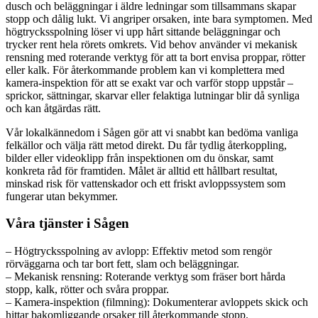
dusch och beläggningar i äldre ledningar som tillsammans skapar
stopp och dålig lukt. Vi angriper orsaken, inte bara symptomen. Med
högtrycksspolning löser vi upp hårt sittande beläggningar och
trycker rent hela rörets omkrets. Vid behov använder vi mekanisk
rensning med roterande verktyg för att ta bort envisa proppar, rötter
eller kalk. För återkommande problem kan vi komplettera med
kamera-inspektion för att se exakt var och varför stopp uppstår –
sprickor, sättningar, skarvar eller felaktiga lutningar blir då synliga
och kan åtgärdas rätt.
Vår lokalkännedom i Sågen gör att vi snabbt kan bedöma vanliga
felkällor och välja rätt metod direkt. Du får tydlig återkoppling,
bilder eller videoklipp från inspektionen om du önskar, samt
konkreta råd för framtiden. Målet är alltid ett hållbart resultat,
minskad risk för vattenskador och ett friskt avloppssystem som
fungerar utan bekymmer.
Våra tjänster i Sågen
– Högtrycksspolning av avlopp: Effektiv metod som rengör
rörväggarna och tar bort fett, slam och beläggningar.
– Mekanisk rensning: Roterande verktyg som fräser bort hårda
stopp, kalk, rötter och svåra proppar.
– Kamera-inspektion (filmning): Dokumenterar avloppets skick och
hittar bakomliggande orsaker till återkommande stopp.