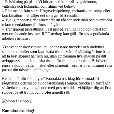
– Felsökning på plats: Vi börjar med kontroll av golvbrunn,
vattenlås och ledningar, och filmar vid behov.
– Rätt metod från start: Högtrycksspolning, mekanisk rensning eller
kombination – vi väljer det som ger bäst resultat.
– Tydlig rapport: Efter arbetet får du råd för underhåll och eventuella
rekommendationer för fortsatt åtgärd.
– Transparent prissättning: Fast pris på vanliga jobb och offert för
mer omfattande insatser. ROT-avdrag kan gälla för vissa godkända
arbeten i hemmet.
Vi använder skonsamma, miljöanpassade metoder och undviker
starka kemikalier som kan skada rören. Vår målsättning är inte bara
att få bort stoppet här och nu, utan att förlänga livslängden på ditt
avloppssystem och minska risken för framtida problem. Behöver du
rensa avlopp i Sågen – akut eller planerat – ordnar vi en lösning som
passar din tidsplan och budget.
Redo att få fritt flöde igen? Kontakta oss idag för kostnadsfri
rådgivning och snabb avloppsrensning i Sågen. Skicka en förfrågan
så återkommer vi omgående med pris och tid – vi hjälper dig att lösa
stoppet på ett tryggt och professionellt sätt.
Kontakta oss idag!