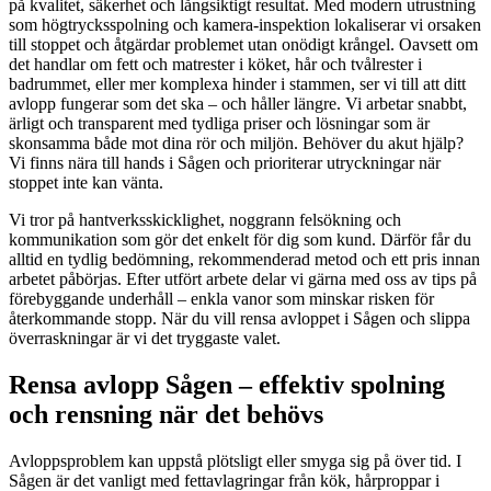
på kvalitet, säkerhet och långsiktigt resultat. Med modern utrustning
som högtrycksspolning och kamera-inspektion lokaliserar vi orsaken
till stoppet och åtgärdar problemet utan onödigt krångel. Oavsett om
det handlar om fett och matrester i köket, hår och tvålrester i
badrummet, eller mer komplexa hinder i stammen, ser vi till att ditt
avlopp fungerar som det ska – och håller längre. Vi arbetar snabbt,
ärligt och transparent med tydliga priser och lösningar som är
skonsamma både mot dina rör och miljön. Behöver du akut hjälp?
Vi finns nära till hands i Sågen och prioriterar utryckningar när
stoppet inte kan vänta.
Vi tror på hantverksskicklighet, noggrann felsökning och
kommunikation som gör det enkelt för dig som kund. Därför får du
alltid en tydlig bedömning, rekommenderad metod och ett pris innan
arbetet påbörjas. Efter utfört arbete delar vi gärna med oss av tips på
förebyggande underhåll – enkla vanor som minskar risken för
återkommande stopp. När du vill rensa avloppet i Sågen och slippa
överraskningar är vi det tryggaste valet.
Rensa avlopp Sågen – effektiv spolning
och rensning när det behövs
Avloppsproblem kan uppstå plötsligt eller smyga sig på över tid. I
Sågen är det vanligt med fettavlagringar från kök, hårproppar i