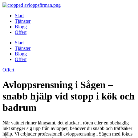
Skip
to
Start
content
Tjänster
Blogg
Offert
Start
Tjänster
Blogg
Offert
Offert
Avloppsrensning i Sågen –
snabb hjälp vid stopp i kök och
badrum
När vattnet rinner långsamt, det gluckar i rören eller en obehaglig
lukt smyger sig upp från avloppet, behöver du snabb och träffsäker
hjälp. Vi erbjuder professionell avloppsrensning i Sågen med fokus