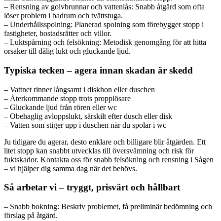
– Rensning av golvbrunnar och vattenlås: Snabb åtgärd som ofta
löser problem i badrum och tvättstuga.
– Underhållsspolning: Planerad spolning som förebygger stopp i
fastigheter, bostadsrätter och villor.
– Luktspårning och felsökning: Metodisk genomgång för att hitta
orsaker till dålig lukt och gluckande ljud.
Typiska tecken – agera innan skadan är skedd
– Vattnet rinner långsamt i diskhon eller duschen
– Återkommande stopp trots propplösare
– Gluckande ljud från rören eller wc
– Obehaglig avloppslukt, särskilt efter dusch eller disk
– Vatten som stiger upp i duschen när du spolar i wc
Ju tidigare du agerar, desto enklare och billigare blir åtgärden. Ett
litet stopp kan snabbt utvecklas till översvämning och risk för
fuktskador. Kontakta oss för snabb felsökning och rensning i Sågen
– vi hjälper dig samma dag när det behövs.
Så arbetar vi – tryggt, prisvärt och hållbart
– Snabb bokning: Beskriv problemet, få preliminär bedömning och
förslag på åtgärd.