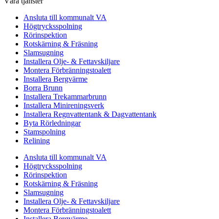
Våra tjänster
Ansluta till kommunalt VA
Högtrycksspolning
Rörinspektion
Rotskärning & Fräsning
Slamsugning
Installera Olje- & Fettavskiljare
Montera Förbränningstoalett
Installera Bergvärme
Borra Brunn
Installera Trekammarbrunn
Installera Minireningsverk
Installera Regnvattentank & Dagvattentank
Byta Rörledningar
Stamspolning
Relining
Ansluta till kommunalt VA
Högtrycksspolning
Rörinspektion
Rotskärning & Fräsning
Slamsugning
Installera Olje- & Fettavskiljare
Montera Förbränningstoalett
Installera Bergvärme