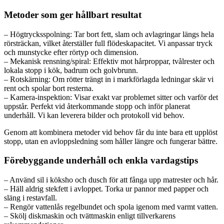
Metoder som ger hållbart resultat
– Högtrycksspolning: Tar bort fett, slam och avlagringar längs hela
rörsträckan, vilket återställer full flödeskapacitet. Vi anpassar tryck
och munstycke efter rörtyp och dimension.
– Mekanisk rensning/spiral: Effektiv mot hårproppar, tvålrester och
lokala stopp i kök, badrum och golvbrunn.
– Rotskärning: Om rötter trängt in i markförlagda ledningar skär vi
rent och spolar bort resterna.
– Kamera-inspektion: Visar exakt var problemet sitter och varför det
uppstår. Perfekt vid återkommande stopp och inför planerat
underhåll. Vi kan leverera bilder och protokoll vid behov.
Genom att kombinera metoder vid behov får du inte bara ett upplöst
stopp, utan en avloppsledning som håller längre och fungerar bättre.
Förebyggande underhåll och enkla vardagstips
– Använd sil i köksho och dusch för att fånga upp matrester och hår.
– Häll aldrig stekfett i avloppet. Torka ur pannor med papper och
släng i restavfall.
– Rengör vattenlås regelbundet och spola igenom med varmt vatten.
– Skölj diskmaskin och tvättmaskin enligt tillverkarens