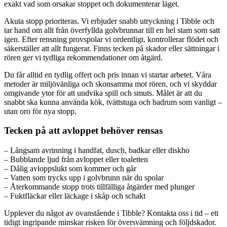
exakt vad som orsakar stoppet och dokumenterar läget.
Akuta stopp prioriteras. Vi erbjuder snabb utryckning i Tibble och
tar hand om allt från överfyllda golvbrunnar till en hel stam som satt
igen. Efter rensning provspolar vi ordentligt, kontrollerar flödet och
säkerställer att allt fungerar. Finns tecken på skador eller sättningar i
rören ger vi tydliga rekommendationer om åtgärd.
Du får alltid en tydlig offert och pris innan vi startar arbetet. Våra
metoder är miljövänliga och skonsamma mot rören, och vi skyddar
omgivande ytor för att undvika spill och smuts. Målet är att du
snabbt ska kunna använda kök, tvättstuga och badrum som vanligt –
utan oro för nya stopp.
Tecken på att avloppet behöver rensas
– Långsam avrinning i handfat, dusch, badkar eller diskho
– Bubblande ljud från avloppet eller toaletten
– Dålig avloppslukt som kommer och går
– Vatten som trycks upp i golvbrunn när du spolar
– Återkommande stopp trots tillfälliga åtgärder med plunger
– Fuktfläckar eller läckage i skåp och schakt
Upplever du något av ovanstående i Tibble? Kontakta oss i tid – ett
tidigt ingripande minskar risken för översvämning och följdskador.