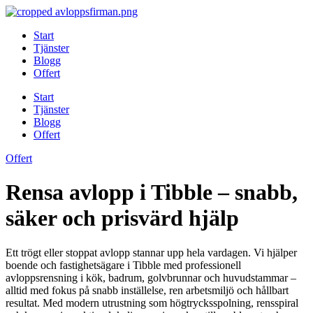
Skip
to
Start
content
Tjänster
Blogg
Offert
Start
Tjänster
Blogg
Offert
Offert
Rensa avlopp i Tibble – snabb,
säker och prisvärd hjälp
Ett trögt eller stoppat avlopp stannar upp hela vardagen. Vi hjälper
boende och fastighetsägare i Tibble med professionell
avloppsrensning i kök, badrum, golvbrunnar och huvudstammar –
alltid med fokus på snabb inställelse, ren arbetsmiljö och hållbart
resultat. Med modern utrustning som högtrycksspolning, rensspiral