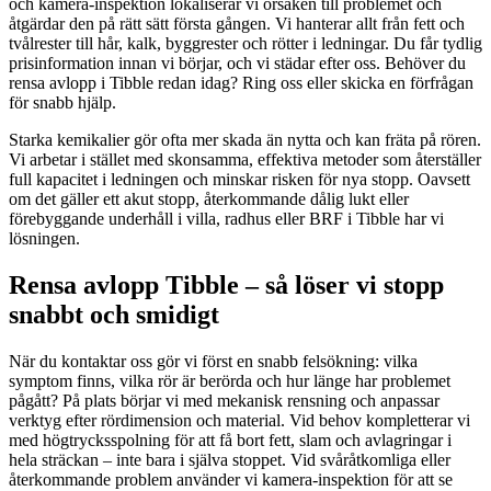
och kamera-inspektion lokaliserar vi orsaken till problemet och
åtgärdar den på rätt sätt första gången. Vi hanterar allt från fett och
tvålrester till hår, kalk, byggrester och rötter i ledningar. Du får tydlig
prisinformation innan vi börjar, och vi städar efter oss. Behöver du
rensa avlopp i Tibble redan idag? Ring oss eller skicka en förfrågan
för snabb hjälp.
Starka kemikalier gör ofta mer skada än nytta och kan fräta på rören.
Vi arbetar i stället med skonsamma, effektiva metoder som återställer
full kapacitet i ledningen och minskar risken för nya stopp. Oavsett
om det gäller ett akut stopp, återkommande dålig lukt eller
förebyggande underhåll i villa, radhus eller BRF i Tibble har vi
lösningen.
Rensa avlopp Tibble – så löser vi stopp
snabbt och smidigt
När du kontaktar oss gör vi först en snabb felsökning: vilka
symptom finns, vilka rör är berörda och hur länge har problemet
pågått? På plats börjar vi med mekanisk rensning och anpassar
verktyg efter rördimension och material. Vid behov kompletterar vi
med högtrycksspolning för att få bort fett, slam och avlagringar i
hela sträckan – inte bara i själva stoppet. Vid svåråtkomliga eller
återkommande problem använder vi kamera-inspektion för att se