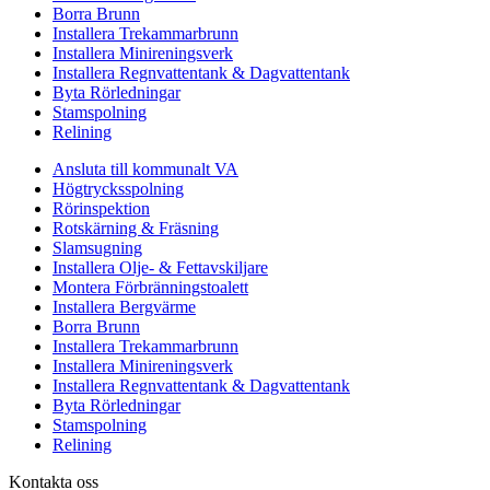
Borra Brunn
Installera Trekammarbrunn
Installera Minireningsverk
Installera Regnvattentank & Dagvattentank
Byta Rörledningar
Stamspolning
Relining
Ansluta till kommunalt VA
Högtrycksspolning
Rörinspektion
Rotskärning & Fräsning
Slamsugning
Installera Olje- & Fettavskiljare
Montera Förbränningstoalett
Installera Bergvärme
Borra Brunn
Installera Trekammarbrunn
Installera Minireningsverk
Installera Regnvattentank & Dagvattentank
Byta Rörledningar
Stamspolning
Relining
Kontakta oss