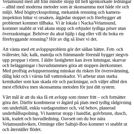
Velamsund med allt från mindre stopp till helt igenkorkade ledningar
– alltid med moderna metoder som är skonsamma mot både rör och
miljö. Med högtrycksspolning, mekanisk rensning och kamera­
inspektion hittar vi orsaken, åtgärdar stoppet och förebygger att
problemet kommer tillbaka. Vi är lokala i Nacka/Velamsund,
kommer snabbt ut vid akuta stopp och erbjuder tydliga priser utan
överraskningar. Behöver du akut hjälp i dag eller vill du boka en
förebyggande rensning? Hör av dig så löser vi det.
Att vänta med ett avloppsproblem gör det sällan bättre. Fett- och
tvålrester, hår, kalk, matolja och främmande föremål bygger stegvis
upp proppar i rören. I äldre fastigheter kan även lutningar, skarvar
och beläggningar i huvudstammen göra att stoppen återkommer.
Med proffsig avloppsrensning minskar du risken för översvämning,
dålig lukt och i värsta fall vattenskador. Vi arbetar utan starka
kemikalier som kan skada rör och packningar, och väljer alltid den
mest effektiva men skonsamma metoden för just ditt system.
Vårt mål är att du ska få ett avlopp som rinner fritt – och fortsätter
göra det. Därför kombinerar vi åtgärd på plats med tydlig rådgivning
om underhåll, enkla vardagsrutiner och, vid behov, planerad
underhållsspolning. Vi hanterar stopp i handfat, golvbrunn, dusch,
kök, toalett och huvudledning. Oavsett om du bor nära
Velamsundsviken, Orminge eller Saltsjö-Boo kommer vi snabbt ut
och återställer flödet.