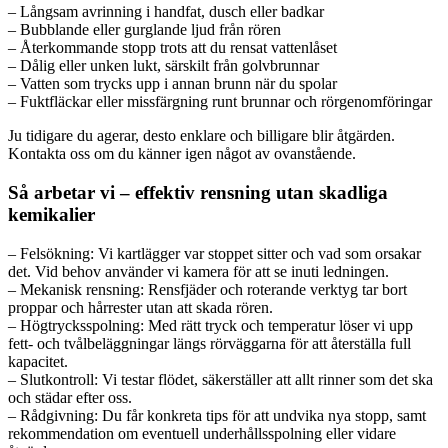
– Långsam avrinning i handfat, dusch eller badkar
– Bubblande eller gurglande ljud från rören
– Återkommande stopp trots att du rensat vattenlåset
– Dålig eller unken lukt, särskilt från golvbrunnar
– Vatten som trycks upp i annan brunn när du spolar
– Fuktfläckar eller missfärgning runt brunnar och rörgenomföringar
Ju tidigare du agerar, desto enklare och billigare blir åtgärden.
Kontakta oss om du känner igen något av ovanstående.
Så arbetar vi – effektiv rensning utan skadliga
kemikalier
– Felsökning: Vi kartlägger var stoppet sitter och vad som orsakar
det. Vid behov använder vi kamera för att se inuti ledningen.
– Mekanisk rensning: Rensfjäder och roterande verktyg tar bort
proppar och hårrester utan att skada rören.
– Högtrycksspolning: Med rätt tryck och temperatur löser vi upp
fett- och tvålbeläggningar längs rörväggarna för att återställa full
kapacitet.
– Slutkontroll: Vi testar flödet, säkerställer att allt rinner som det ska
och städar efter oss.
– Rådgivning: Du får konkreta tips för att undvika nya stopp, samt
rekommendation om eventuell underhållsspolning eller vidare