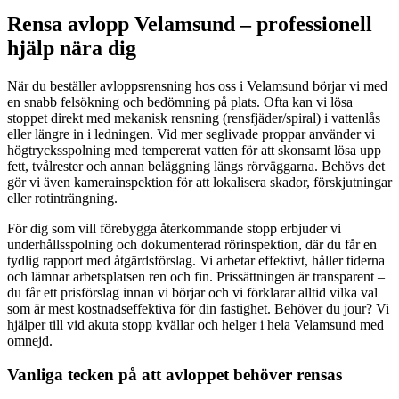
Rensa avlopp Velamsund – professionell
hjälp nära dig
När du beställer avloppsrensning hos oss i Velamsund börjar vi med
en snabb felsökning och bedömning på plats. Ofta kan vi lösa
stoppet direkt med mekanisk rensning (rensfjäder/spiral) i vattenlås
eller längre in i ledningen. Vid mer seglivade proppar använder vi
högtrycksspolning med tempererat vatten för att skonsamt lösa upp
fett, tvålrester och annan beläggning längs rörväggarna. Behövs det
gör vi även kamera­inspektion för att lokalisera skador, förskjutningar
eller rotinträngning.
För dig som vill förebygga återkommande stopp erbjuder vi
underhållsspolning och dokumenterad rörinspektion, där du får en
tydlig rapport med åtgärdsförslag. Vi arbetar effektivt, håller tiderna
och lämnar arbetsplatsen ren och fin. Prissättningen är transparent –
du får ett prisförslag innan vi börjar och vi förklarar alltid vilka val
som är mest kostnadseffektiva för din fastighet. Behöver du jour? Vi
hjälper till vid akuta stopp kvällar och helger i hela Velamsund med
omnejd.
Vanliga tecken på att avloppet behöver rensas