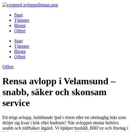
Skip
to
Start
content
Tjänster
Blogg
Offert
Start
Tjänster
Blogg
Offert
Offert
Rensa avlopp i Velamsund –
snabb, säker och skonsam
service
Ett trögt avlopp, bubblande ljud i rören eller en obehaglig lukt som
dröjer sig kvar i kök eller badrum? När avloppet strular behövs
snabb och träffsäker åtgärd. Vi hjälper hushåll, BRF:er och företag i