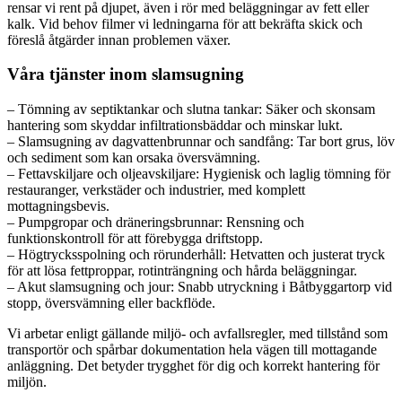
rensar vi rent på djupet, även i rör med beläggningar av fett eller
kalk. Vid behov filmer vi ledningarna för att bekräfta skick och
föreslå åtgärder innan problemen växer.
Våra tjänster inom slamsugning
– Tömning av septiktankar och slutna tankar: Säker och skonsam
hantering som skyddar infiltrationsbäddar och minskar lukt.
– Slamsugning av dagvattenbrunnar och sandfång: Tar bort grus, löv
och sediment som kan orsaka översvämning.
– Fettavskiljare och oljeavskiljare: Hygienisk och laglig tömning för
restauranger, verkstäder och industrier, med komplett
mottagningsbevis.
– Pumpgropar och dräneringsbrunnar: Rensning och
funktionskontroll för att förebygga driftstopp.
– Högtrycksspolning och rörunderhåll: Hetvatten och justerat tryck
för att lösa fettproppar, rotinträngning och hårda beläggningar.
– Akut slamsugning och jour: Snabb utryckning i Båtbyggartorp vid
stopp, översvämning eller backflöde.
Vi arbetar enligt gällande miljö- och avfallsregler, med tillstånd som
transportör och spårbar dokumentation hela vägen till mottagande
anläggning. Det betyder trygghet för dig och korrekt hantering för
miljön.