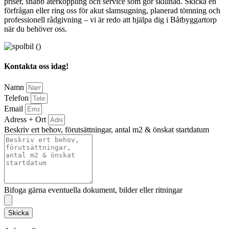
priser, snabb återkoppling och service som gör skillnad. Skicka en
förfrågan eller ring oss för akut slamsugning, planerad tömning och
professionell rådgivning – vi är redo att hjälpa dig i Båtbyggartorp
när du behöver oss.
Kontakta oss idag!
Namn
Telefon
Email
Adress + Ort
Beskriv ert behov, förutsättningar, antal m2 & önskat startdatum
Bifoga gärna eventuella dokument, bilder eller ritningar
Skicka