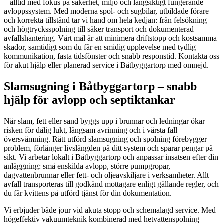
– alltid med fokus på säkerhet, miljö och långsiktigt fungerande
avloppssystem. Med moderna spol- och sugbilar, utbildade förare
och korrekta tillstånd tar vi hand om hela kedjan: från felsökning
och högtrycksspolning till säker transport och dokumenterad
avfallshantering. Vårt mål är att minimera driftstopp och kostsamma
skador, samtidigt som du får en smidig upplevelse med tydlig
kommunikation, fasta tidsfönster och snabb responstid. Kontakta oss
för akut hjälp eller planerad service i Båtbyggartorp med omnejd.
Slamsugning i Båtbyggartorp – snabb
hjälp för avlopp och septiktankar
När slam, fett eller sand byggs upp i brunnar och ledningar ökar
risken för dålig lukt, långsam avrinning och i värsta fall
översvämning. Rätt utförd slamsugning och spolning förebygger
problem, förlänger livslängden på ditt system och sparar pengar på
sikt. Vi arbetar lokalt i Båtbyggartorp och anpassar insatsen efter din
anläggning: små enskilda avlopp, större pumpgropar,
dagvattenbrunnar eller fett- och oljeavskiljare i verksamheter. Allt
avfall transporteras till godkänd mottagare enligt gällande regler, och
du får kvittens på utförd tjänst för din dokumentation.
Vi erbjuder både jour vid akuta stopp och schemalagd service. Med
högeffektiv vakuumteknik kombinerad med hetvattenspolning