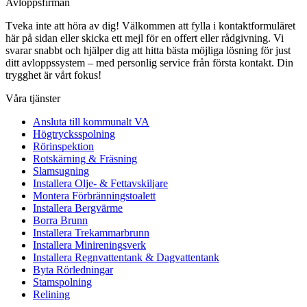
Avloppsfirman
Tveka inte att höra av dig! Välkommen att fylla i kontaktformuläret
här på sidan eller skicka ett mejl för en offert eller rådgivning. Vi
svarar snabbt och hjälper dig att hitta bästa möjliga lösning för just
ditt avloppssystem – med personlig service från första kontakt. Din
trygghet är vårt fokus!
Våra tjänster
Ansluta till kommunalt VA
Högtrycksspolning
Rörinspektion
Rotskärning & Fräsning
Slamsugning
Installera Olje- & Fettavskiljare
Montera Förbränningstoalett
Installera Bergvärme
Borra Brunn
Installera Trekammarbrunn
Installera Minireningsverk
Installera Regnvattentank & Dagvattentank
Byta Rörledningar
Stamspolning
Relining