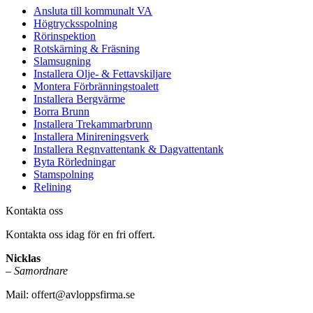
Ansluta till kommunalt VA
Högtrycksspolning
Rörinspektion
Rotskärning & Fräsning
Slamsugning
Installera Olje- & Fettavskiljare
Montera Förbränningstoalett
Installera Bergvärme
Borra Brunn
Installera Trekammarbrunn
Installera Minireningsverk
Installera Regnvattentank & Dagvattentank
Byta Rörledningar
Stamspolning
Relining
Kontakta oss
Kontakta oss idag för en fri offert.
Nicklas
–
Samordnare
Mail:
offert@avloppsfirma.se