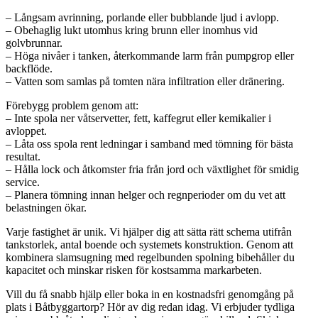
– Långsam avrinning, porlande eller bubblande ljud i avlopp.
– Obehaglig lukt utomhus kring brunn eller inomhus vid
golvbrunnar.
– Höga nivåer i tanken, återkommande larm från pumpgrop eller
backflöde.
– Vatten som samlas på tomten nära infiltration eller dränering.
Förebygg problem genom att:
– Inte spola ner våtservetter, fett, kaffegrut eller kemikalier i
avloppet.
– Låta oss spola rent ledningar i samband med tömning för bästa
resultat.
– Hålla lock och åtkomster fria från jord och växtlighet för smidig
service.
– Planera tömning innan helger och regnperioder om du vet att
belastningen ökar.
Varje fastighet är unik. Vi hjälper dig att sätta rätt schema utifrån
tankstorlek, antal boende och systemets konstruktion. Genom att
kombinera slamsugning med regelbunden spolning bibehåller du
kapacitet och minskar risken för kostsamma markarbeten.
Vill du få snabb hjälp eller boka in en kostnadsfri genomgång på
plats i Båtbyggartorp? Hör av dig redan idag. Vi erbjuder tydliga