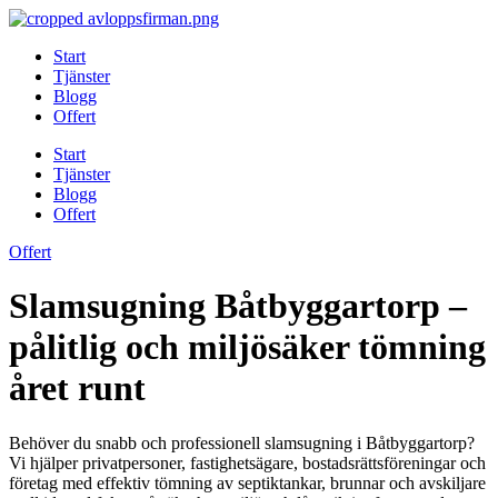
Skip
to
Start
content
Tjänster
Blogg
Offert
Start
Tjänster
Blogg
Offert
Offert
Slamsugning Båtbyggartorp –
pålitlig och miljösäker tömning
året runt
Behöver du snabb och professionell slamsugning i Båtbyggartorp?
Vi hjälper privatpersoner, fastighetsägare, bostadsrättsföreningar och
företag med effektiv tömning av septiktankar, brunnar och avskiljare