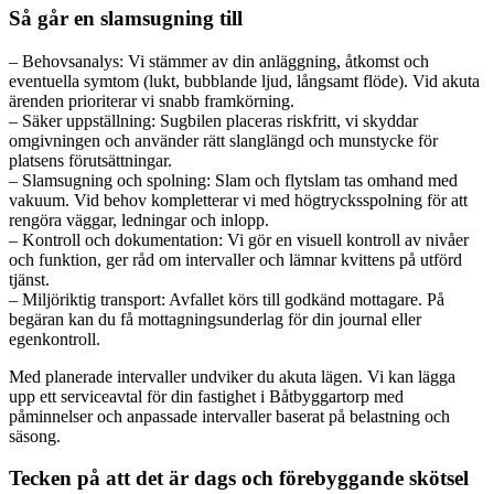
Så går en slamsugning till
– Behovsanalys: Vi stämmer av din anläggning, åtkomst och
eventuella symtom (lukt, bubblande ljud, långsamt flöde). Vid akuta
ärenden prioriterar vi snabb framkörning.
– Säker uppställning: Sugbilen placeras riskfritt, vi skyddar
omgivningen och använder rätt slanglängd och munstycke för
platsens förutsättningar.
– Slamsugning och spolning: Slam och flytslam tas omhand med
vakuum. Vid behov kompletterar vi med högtrycksspolning för att
rengöra väggar, ledningar och inlopp.
– Kontroll och dokumentation: Vi gör en visuell kontroll av nivåer
och funktion, ger råd om intervaller och lämnar kvittens på utförd
tjänst.
– Miljöriktig transport: Avfallet körs till godkänd mottagare. På
begäran kan du få mottagningsunderlag för din journal eller
egenkontroll.
Med planerade intervaller undviker du akuta lägen. Vi kan lägga
upp ett serviceavtal för din fastighet i Båtbyggartorp med
påminnelser och anpassade intervaller baserat på belastning och
säsong.
Tecken på att det är dags och förebyggande skötsel