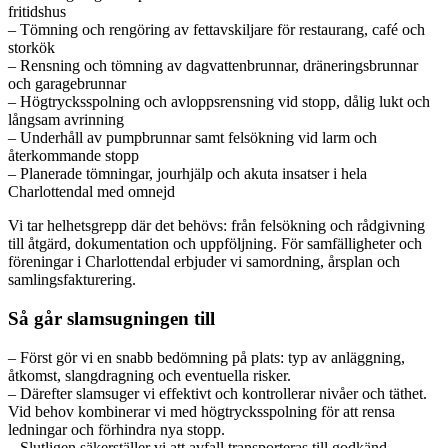
fritidshus
– Tömning och rengöring av fettavskiljare för restaurang, café och
storkök
– Rensning och tömning av dagvattenbrunnar, dräneringsbrunnar
och garagebrunnar
– Högtrycksspolning och avloppsrensning vid stopp, dålig lukt och
långsam avrinning
– Underhåll av pumpbrunnar samt felsökning vid larm och
återkommande stopp
– Planerade tömningar, jourhjälp och akuta insatser i hela
Charlottendal med omnejd
Vi tar helhetsgrepp där det behövs: från felsökning och rådgivning
till åtgärd, dokumentation och uppföljning. För samfälligheter och
föreningar i Charlottendal erbjuder vi samordning, årsplan och
samlingsfakturering.
Så går slamsugningen till
– Först gör vi en snabb bedömning på plats: typ av anläggning,
åtkomst, slangdragning och eventuella risker.
– Därefter slamsuger vi effektivt och kontrollerar nivåer och täthet.
Vid behov kombinerar vi med högtrycksspolning för att rensa
ledningar och förhindra nya stopp.
– Slutligen säkerställer vi att avfall transporteras till godkänd