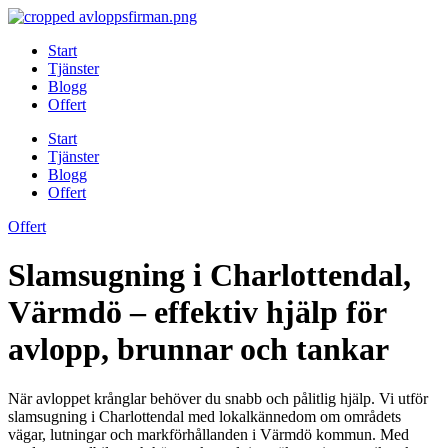
Skip
to
Start
content
Tjänster
Blogg
Offert
Start
Tjänster
Blogg
Offert
Offert
Slamsugning i Charlottendal,
Värmdö – effektiv hjälp för
avlopp, brunnar och tankar
När avloppet krånglar behöver du snabb och pålitlig hjälp. Vi utför
slamsugning i Charlottendal med lokalkännedom om områdets
vägar, lutningar och markförhållanden i Värmdö kommun. Med