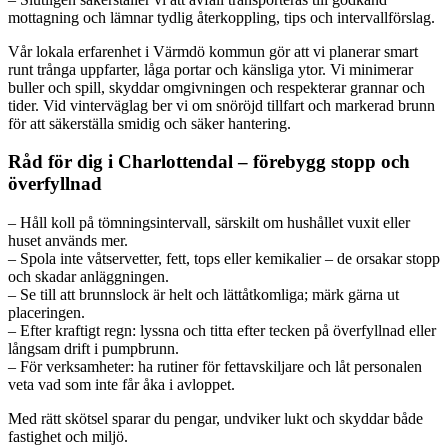
mottagning och lämnar tydlig återkoppling, tips och intervallförslag.
Vår lokala erfarenhet i Värmdö kommun gör att vi planerar smart
runt trånga uppfarter, låga portar och känsliga ytor. Vi minimerar
buller och spill, skyddar omgivningen och respekterar grannar och
tider. Vid vinterväglag ber vi om snöröjd tillfart och markerad brunn
för att säkerställa smidig och säker hantering.
Råd för dig i Charlottendal – förebygg stopp och
överfyllnad
– Håll koll på tömningsintervall, särskilt om hushållet vuxit eller
huset används mer.
– Spola inte våtservetter, fett, tops eller kemikalier – de orsakar stopp
och skadar anläggningen.
– Se till att brunnslock är helt och lättåtkomliga; märk gärna ut
placeringen.
– Efter kraftigt regn: lyssna och titta efter tecken på överfyllnad eller
långsam drift i pumpbrunn.
– För verksamheter: ha rutiner för fettavskiljare och låt personalen
veta vad som inte får åka i avloppet.
Med rätt skötsel sparar du pengar, undviker lukt och skyddar både
fastighet och miljö.