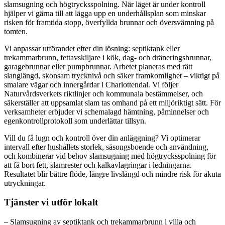
slamsugning och högtrycksspolning. När läget är under kontroll
hjälper vi gärna till att lägga upp en underhållsplan som minskar
risken för framtida stopp, överfyllda brunnar och översvämning på
tomten.
Vi anpassar utförandet efter din lösning: septiktank eller
trekammarbrunn, fettavskiljare i kök, dag- och dräneringsbrunnar,
garagebrunnar eller pumpbrunnar. Arbetet planeras med rätt
slanglängd, skonsam trycknivå och säker framkomlighet – viktigt på
smalare vägar och innergårdar i Charlottendal. Vi följer
Naturvårdsverkets riktlinjer och kommunala bestämmelser, och
säkerställer att uppsamlat slam tas omhand på ett miljöriktigt sätt. För
verksamheter erbjuder vi schemalagd hämtning, påminnelser och
egenkontrollprotokoll som underlättar tillsyn.
Vill du få lugn och kontroll över din anläggning? Vi optimerar
intervall efter hushållets storlek, säsongsboende och användning,
och kombinerar vid behov slamsugning med högtrycksspolning för
att få bort fett, slamrester och kalkavlagringar i ledningarna.
Resultatet blir bättre flöde, längre livslängd och mindre risk för akuta
utryckningar.
Tjänster vi utför lokalt
– Slamsugning av septiktank och trekammarbrunn i villa och