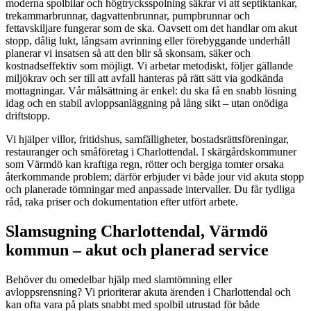
moderna spolbilar och högtrycksspolning säkrar vi att septiktankar,
trekammarbrunnar, dagvattenbrunnar, pumpbrunnar och
fettavskiljare fungerar som de ska. Oavsett om det handlar om akut
stopp, dålig lukt, långsam avrinning eller förebyggande underhåll
planerar vi insatsen så att den blir så skonsam, säker och
kostnadseffektiv som möjligt. Vi arbetar metodiskt, följer gällande
miljökrav och ser till att avfall hanteras på rätt sätt via godkända
mottagningar. Vår målsättning är enkel: du ska få en snabb lösning
idag och en stabil avloppsanläggning på lång sikt – utan onödiga
driftstopp.
Vi hjälper villor, fritidshus, samfälligheter, bostadsrättsföreningar,
restauranger och småföretag i Charlottendal. I skärgårdskommuner
som Värmdö kan kraftiga regn, rötter och bergiga tomter orsaka
återkommande problem; därför erbjuder vi både jour vid akuta stopp
och planerade tömningar med anpassade intervaller. Du får tydliga
råd, raka priser och dokumentation efter utfört arbete.
Slamsugning Charlottendal, Värmdö
kommun – akut och planerad service
Behöver du omedelbar hjälp med slamtömning eller
avloppsrensning? Vi prioriterar akuta ärenden i Charlottendal och
kan ofta vara på plats snabbt med spolbil utrustad för både