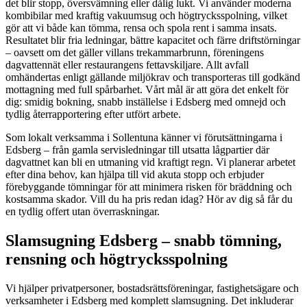
det blir stopp, översvämning eller dålig lukt. Vi använder moderna
kombibilar med kraftig vakuumsug och högtrycksspolning, vilket
gör att vi både kan tömma, rensa och spola rent i samma insats.
Resultatet blir fria ledningar, bättre kapacitet och färre driftstörningar
– oavsett om det gäller villans trekammarbrunn, föreningens
dagvattennät eller restaurangens fettavskiljare. Allt avfall
omhändertas enligt gällande miljökrav och transporteras till godkänd
mottagning med full spårbarhet. Vårt mål är att göra det enkelt för
dig: smidig bokning, snabb inställelse i Edsberg med omnejd och
tydlig återrapportering efter utfört arbete.
Som lokalt verksamma i Sollentuna känner vi förutsättningarna i
Edsberg – från gamla servisledningar till utsatta lågpartier där
dagvattnet kan bli en utmaning vid kraftigt regn. Vi planerar arbetet
efter dina behov, kan hjälpa till vid akuta stopp och erbjuder
förebyggande tömningar för att minimera risken för bräddning och
kostsamma skador. Vill du ha pris redan idag? Hör av dig så får du
en tydlig offert utan överraskningar.
Slamsugning Edsberg – snabb tömning,
rensning och högtrycksspolning
Vi hjälper privatpersoner, bostadsrättsföreningar, fastighetsägare och
verksamheter i Edsberg med komplett slamsugning. Det inkluderar