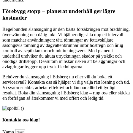
Förebygg stopp – planerat underhåll ger lägre
kostnader
Regelbunden slamsugning är den bästa försäkringen mot bräddning,
översvämning och dålig lukt. Vi hjälper dig sätta upp ett intervall
som matchar användningen: täta tömningar av fettavskiljare,
säsongsvis tömning av dagvattenbrunnar inför höstregn och årlig
kontroll av septiktankar och minireningsverk. Med planerat
underhåll undviker du akuta utryckningar, skador på ytskikt och
onödiga driftstopp. Dessutom minskar risken att beläggningar och
avlagringar bygger upp tryck i ledningarna.
Behöver du slamsugning i Edsberg nu eller vill du boka ett
serviceavtal? Kontakta oss så hjälper vi dig välja rätt lösning och tid.
Vi svarar snabbt, arbetar effektivt och lämnar alltid ett tydligt
resultat. Boka din slamsugning i Edsberg idag – ring oss eller skicka
en förfrågan så återkommer vi med offert och ledig tid.
Kontakta oss idag!
Namn