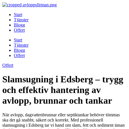
Skip
to
Start
content
Tjänster
Blogg
Offert
Start
Tjänster
Blogg
Offert
Offert
Slamsugning i Edsberg – trygg
och effektiv hantering av
avlopp, brunnar och tankar
När avlopp, dagvattenbrunnar eller septiktankar behöver tömmas
ska det gå snabbt, säkert och korrekt. Med professionell
slamsugning i Edsberg tar vi hand om slam, fett och sediment innan