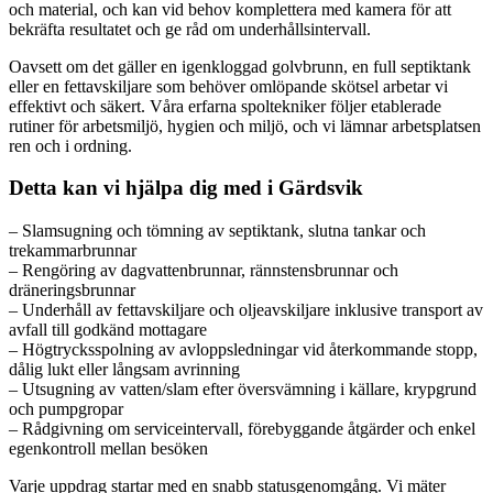
och material, och kan vid behov komplettera med kamera för att
bekräfta resultatet och ge råd om underhållsintervall.
Oavsett om det gäller en igenkloggad golvbrunn, en full septiktank
eller en fettavskiljare som behöver omlöpande skötsel arbetar vi
effektivt och säkert. Våra erfarna spoltekniker följer etablerade
rutiner för arbetsmiljö, hygien och miljö, och vi lämnar arbetsplatsen
ren och i ordning.
Detta kan vi hjälpa dig med i Gärdsvik
– Slamsugning och tömning av septiktank, slutna tankar och
trekammarbrunnar
– Rengöring av dagvattenbrunnar, rännstensbrunnar och
dräneringsbrunnar
– Underhåll av fettavskiljare och oljeavskiljare inklusive transport av
avfall till godkänd mottagare
– Högtrycksspolning av avloppsledningar vid återkommande stopp,
dålig lukt eller långsam avrinning
– Utsugning av vatten/slam efter översvämning i källare, krypgrund
och pumpgropar
– Rådgivning om serviceintervall, förebyggande åtgärder och enkel
egenkontroll mellan besöken
Varje uppdrag startar med en snabb statusgenomgång. Vi mäter