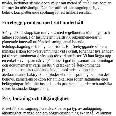
nivåer, bedömer slamhalt och väljer rätt metod så att du inte betalar
för mer än nödvändigt. Därefter utför vi slamsugning och, vid
behov, kompletterande spolning för ett hållbart resultat.
Förebygg problem med rätt underhåll
Många akuta stopp kan undvikas med regelbundna tömningar och
lättare spolning. För fastigheter i Gärdsvik rekommenderar vi
planerade intervall utifrån belastning, antal boende,
ledningsdragning och tidigare historik. Ett förebyggande schema
minskar risken för översvämningar vid skyfall, förlänger livslängden
på rör och minimerar driftstopp för verksamheter. Vi kan lägga upp
en enkel serviceplan där vi påminner i god tid, samordnar tömningar
och dokumenterar varje insats. Vid tecken på återkommande
problem – som återvändande lukt, bubblande avlopp eller
återkommande baktryck – erbjuder vi riktad spolning och, om det
behövs, kamera-inspektion för att lokalisera rötter, sättningar eller
beläggningar. Med rätt insikt kan du prioritera åtgärder och undvika
större kostnader längre fram.
Pris, bokning och tillgänglighet
Priset för slamsugning i Gärdsvik beror på typ av anläggning,
åtkomlighet, mängd och om högtrycksspolning ska ingå. Vi lämnar