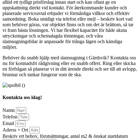
alltid ett tydligt prisförslag innan start och kan oftast ge en
uppskattning direkt vid kontakt. För återkommande kunder och
planerade serviceavtal erbjuder vi förmånliga villkor och effektiv
samordning. Boka smidigt via telefon eller mejl – beskriv kort vad
som behöver göras, var objektet finns och om det är bråttom, så tar
vi fram bästa lösningen. Vi har flexibel kapacitet för både akuta
utryckningar och schemalagda tömningar, och våra
slamsugningsbilar är anpassade för trånga lägen och känsliga
miljöer.
Behöver du snabb hjälp med slamsugning i Gärdsvik? Kontakta oss
nu för kostnadsfri rådgivning eller en snabb offert. Ring eller skicka
en förfrågan så planerar vi in ditt ärende direkt och ser till att avlopp,
brunnar och tankar fungerar som de ska.
Kontakta oss idag!
Namn
Telefon
Email
Adress + Ort
Beskriv ert behov, förutsättningar, antal m2 & önskat startdatum