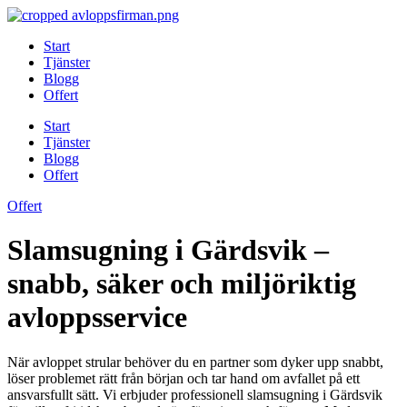
Skip
to
Start
content
Tjänster
Blogg
Offert
Start
Tjänster
Blogg
Offert
Offert
Slamsugning i Gärdsvik –
snabb, säker och miljöriktig
avloppsservice
När avloppet strular behöver du en partner som dyker upp snabbt,
löser problemet rätt från början och tar hand om avfallet på ett
ansvarsfullt sätt. Vi erbjuder professionell slamsugning i Gärdsvik