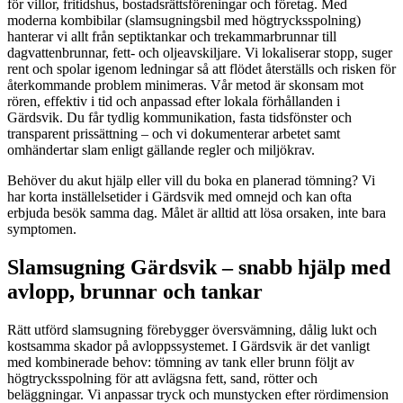
för villor, fritidshus, bostadsrättsföreningar och företag. Med
moderna kombibilar (slamsugningsbil med högtrycksspolning)
hanterar vi allt från septiktankar och trekammarbrunnar till
dagvattenbrunnar, fett- och oljeavskiljare. Vi lokaliserar stopp, suger
rent och spolar igenom ledningar så att flödet återställs och risken för
återkommande problem minimeras. Vår metod är skonsam mot
rören, effektiv i tid och anpassad efter lokala förhållanden i
Gärdsvik. Du får tydlig kommunikation, fasta tidsfönster och
transparent prissättning – och vi dokumenterar arbetet samt
omhändertar slam enligt gällande regler och miljökrav.
Behöver du akut hjälp eller vill du boka en planerad tömning? Vi
har korta inställelsetider i Gärdsvik med omnejd och kan ofta
erbjuda besök samma dag. Målet är alltid att lösa orsaken, inte bara
symptomen.
Slamsugning Gärdsvik – snabb hjälp med
avlopp, brunnar och tankar
Rätt utförd slamsugning förebygger översvämning, dålig lukt och
kostsamma skador på avloppssystemet. I Gärdsvik är det vanligt
med kombinerade behov: tömning av tank eller brunn följt av
högtrycksspolning för att avlägsna fett, sand, rötter och
beläggningar. Vi anpassar tryck och munstycken efter rördimension