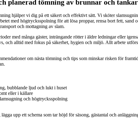
ch planerad tömning av brunnar och tankar
ning hjälper vi dig på ett säkert och effektivt sätt. Vi sköter slamsugn
betet med högtrycksspolning för att lösa proppar, rensa bort fett, san
 transport och mottagning av slam.
ioder med många gäster, inträngande rötter i äldre ledningar eller igens
krävs, och alltid med fokus på säkerhet, hygien och miljö. Allt arbete ut
ommendationer om nästa tömning och tips som minskar risken för framtida 
an.
ng, bubblande ljud och lukt i huset
mt eller i källare
 slamsugning och högtrycksspolning
 dig lägga upp ett schema som tar höjd för säsong, gästantal och anläggni