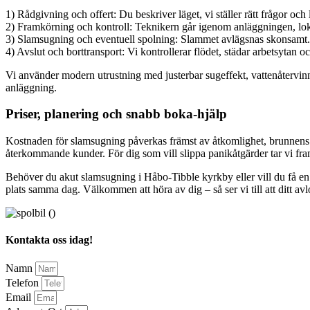
1) Rådgivning och offert: Du beskriver läget, vi ställer rätt frågor och
2) Framkörning och kontroll: Teknikern går igenom anläggningen, lok
3) Slamsugning och eventuell spolning: Slammet avlägsnas skonsamt. Vid
4) Avslut och borttransport: Vi kontrollerar flödet, städar arbetsyta
Vi använder modern utrustning med justerbar sugeffekt, vattenåtervinni
anläggning.
Priser, planering och snabb boka-hjälp
Kostnaden för slamsugning påverkas främst av åtkomlighet, brunnens st
återkommande kunder. För dig som vill slippa panikåtgärder tar vi fr
Behöver du akut slamsugning i Håbo-Tibble kyrkby eller vill du få en 
plats samma dag. Välkommen att höra av dig – så ser vi till att ditt avl
Kontakta oss idag!
Namn
Telefon
Email