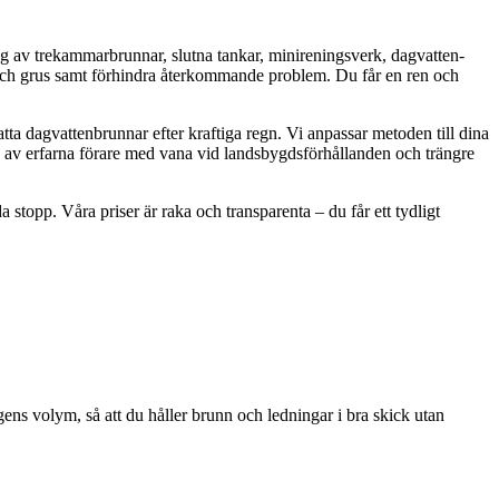
ing av trekammarbrunnar, slutna tankar, minireningsverk, dagvatten-
d och grus samt förhindra återkommande problem. Du får en ren och
atta dagvattenbrunnar efter kraftiga regn. Vi anpassar metoden till dina
förs av erfarna förare med vana vid landsbygdsförhållanden och trängre
stopp. Våra priser är raka och transparenta – du får ett tydligt
ngens volym, så att du håller brunn och ledningar i bra skick utan