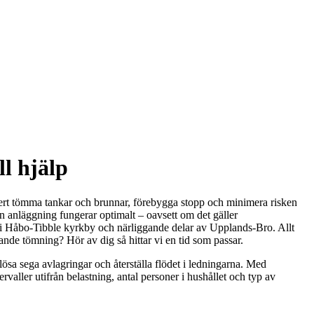
l hjälp
kert tömma tankar och brunnar, förebygga stopp och minimera risken
n anläggning fungerar optimalt – oavsett om det gäller
id i Håbo-Tibble kyrkby och närliggande delar av Upplands-Bro. Allt
gande tömning? Hör av dig så hittar vi en tid som passar.
ösa sega avlagringar och återställa flödet i ledningarna. Med
valler utifrån belastning, antal personer i hushållet och typ av