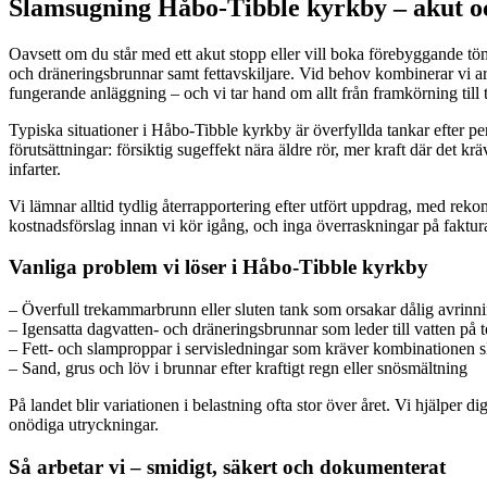
Slamsugning Håbo-Tibble kyrkby – akut o
Oavsett om du står med ett akut stopp eller vill boka förebyggande töm
och dräneringsbrunnar samt fettavskiljare. Vid behov kombinerar vi ar
fungerande anläggning – och vi tar hand om allt från framkörning till
Typiska situationer i Håbo-Tibble kyrkby är överfyllda tankar efter per
förutsättningar: försiktig sugeffekt nära äldre rör, mer kraft där det 
infarter.
Vi lämnar alltid tydlig återrapportering efter utfört uppdrag, med rek
kostnadsförslag innan vi kör igång, och inga överraskningar på faktur
Vanliga problem vi löser i Håbo-Tibble kyrkby
– Överfull trekammarbrunn eller sluten tank som orsakar dålig avrinni
– Igensatta dagvatten- och dräneringsbrunnar som leder till vatten på to
– Fett- och slamproppar i servisledningar som kräver kombinationen
– Sand, grus och löv i brunnar efter kraftigt regn eller snösmältning
På landet blir variationen i belastning ofta stor över året. Vi hjälper
onödiga utryckningar.
Så arbetar vi – smidigt, säkert och dokumenterat