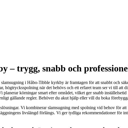
 – trygg, snabb och professionel
r slamsugning i Håbo-Tibble kyrkby är framtagen för att snabbt och sä
högtrycksspolning när det behövs och ett erfaret team ser vi till att di
 planerar körningar smart efter området, vilket ger snabb inställelset
enligt gällande regler. Behöver du akut hjälp eller vill du boka förebyg
ppslösningar. Vi kombinerar slamsugning med spolning vid behov för att l
äggningens livslängd förlängs. Vi ger tydliga rekommendationer för inter