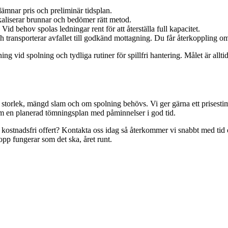
 lämnar pris och preliminär tidsplan.
aliserar brunnar och bedömer rätt metod.
 behov spolas ledningar rent för att återställa full kapacitet.
n och transporterar avfallet till godkänd mottagning. Du får återkoppli
ng vid spolning och tydliga rutiner för spillfri hantering. Målet är all
orlek, mängd slam och om spolning behövs. Vi ger gärna ett prisestimat 
am en planerad tömningsplan med påminnelser i god tid.
kostnadsfri offert? Kontakta oss idag så återkommer vi snabbt med tid o
opp fungerar som det ska, året runt.