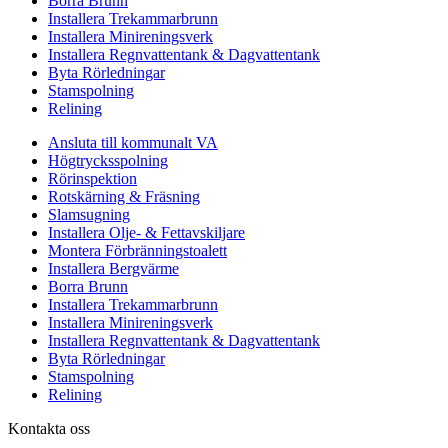
Borra Brunn
Installera Trekammarbrunn
Installera Minireningsverk
Installera Regnvattentank & Dagvattentank
Byta Rörledningar
Stamspolning
Relining
Ansluta till kommunalt VA
Högtrycksspolning
Rörinspektion
Rotskärning & Fräsning
Slamsugning
Installera Olje- & Fettavskiljare
Montera Förbränningstoalett
Installera Bergvärme
Borra Brunn
Installera Trekammarbrunn
Installera Minireningsverk
Installera Regnvattentank & Dagvattentank
Byta Rörledningar
Stamspolning
Relining
Kontakta oss