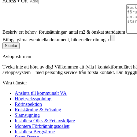
Adress + Ort
Beskriv ert behov, förutsättningar, antal m2 & önskat startdatum
Bifoga gärna eventuella dokument, bilder eller ritningar
Skicka
Avloppsfirman
Tveka inte att höra av dig! Välkommen att fylla i kontaktformuläret här p
avloppssystem – med personlig service från första kontakt. Din trygghe
Våra tjänster
Ansluta till kommunalt VA
Högtrycksspolning
Rörinspektion
Rotskärning & Fräsning
Slamsugning
Installera Olje- & Fettavskiljare
Montera Förbränningstoalett
Installera Bergvärme