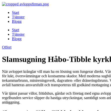
Skip
to
Start
content
Tjänster
Blogg
Start
Tjänster
Blogg
Offert
Slamsugning Håbo-Tibble kyrkby
När avloppet krånglar vill man ha en lösning som fungerar direkt. Vå
för lukt, översvämningar och kostsamma skador. Med moderna sugbilar, 
trekammarbrunn, minireningsverk, dagvatten- eller dräneringsbrunn. Vi
avfall hanteras ansvarsfullt och transporteras till godkänd mottagning 
Vår tjänst passar villor, fritidshus, gårdar och företag med egna avlo
regelbunden service slipper du hastiga utryckningar, samtidigt som anl
anläggning.