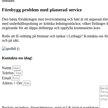
området.
Förebygg problem med planerad service
Den bästa försäkringen mot översvämning och lukt är ett anpassat tömn
med underhållsspolning av kritiska ledningssträckor, vilket förlänger 
avgörande för att slippa driftstopp och uppfylla kommunens krav.
Redo att få ordning på brunnar och tankar i Lerhaga? Kontakta oss för sn
och på sikt.
Kontakta oss idag!
Namn
Telefon
Email
Adress + Ort
Beskriv ert behov, förutsättningar, antal m2 & önskat startdatum