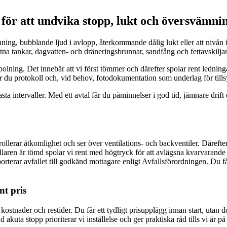
 för att undvika stopp, lukt och översvämni
ning, bubblande ljud i avlopp, återkommande dålig lukt eller att nivån
lutna tankar, dagvatten- och dräneringsbrunnar, sandfång och fettavsk
ning. Det innebär att vi först tömmer och därefter spolar rent ledninga
år du protokoll och, vid behov, fotodokumentation som underlag för tillsy
a intervaller. Med ett avtal får du påminnelser i god tid, jämnare drift 
ollerar åtkomlighet och ser över ventilations- och backventiler. Därefter 
laren är tömd spolar vi rent med högtryck för att avlägsna kvarvarande b
sporterar avfallet till godkänd mottagare enligt Avfallsförordningen. Du
nt pris
 kostnader och restider. Du får ett tydligt prisupplägg innan start, utan 
kuta stopp prioriterar vi inställelse och ger praktiska råd tills vi är p