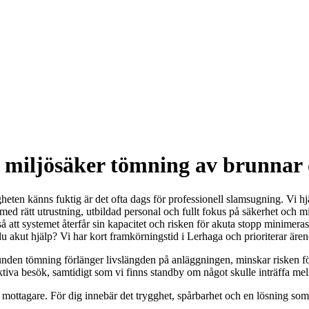
 miljösäker tömning av brunnar
igheten känns fuktig är det ofta dags för professionell slamsugning. Vi 
d med rätt utrustning, utbildad personal och fullt fokus på säkerhet oc
så att systemet återfår sin kapacitet och risken för akuta stopp minime
u akut hjälp? Vi har kort framkörningstid i Lerhaga och prioriterar äre
en tömning förlänger livslängden på anläggningen, minskar risken för ot
va besök, samtidigt som vi finns standby om något skulle inträffa mell
 mottagare. För dig innebär det trygghet, spårbarhet och en lösning som f