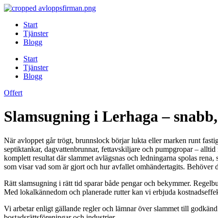
Skip
to
Start
content
Tjänster
Blogg
Start
Tjänster
Blogg
Offert
Slamsugning i Lerhaga – snabb,
När avloppet går trögt, brunnslock börjar lukta eller marken runt fast
septiktankar, dagvattenbrunnar, fettavskiljare och pumpgropar – allti
komplett resultat där slammet avlägsnas och ledningarna spolas rena, 
som visar vad som är gjort och hur avfallet omhändertagits. Behöver d
Rätt slamsugning i rätt tid sparar både pengar och bekymmer. Regelbund
Med lokalkännedom och planerade rutter kan vi erbjuda kostnadseffekti
Vi arbetar enligt gällande regler och lämnar över slammet till godkänd
bostadsrättsföreningar och industrier.