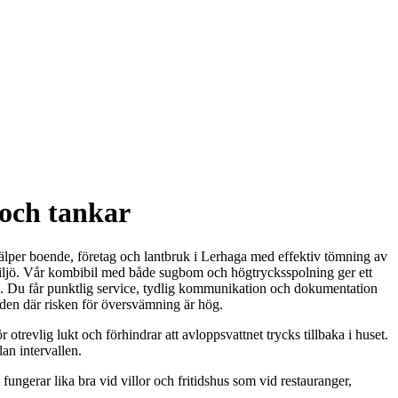
 och tankar
hjälper boende, företag och lantbruk i Lerhaga med effektiv tömning av
h miljö. Vår kombibil med både sugbom och högtrycksspolning ger ett
ras. Du får punktlig service, tydlig kommunikation och dokumentation
nden där risken för översvämning är hög.
revlig lukt och förhindrar att avloppsvattnet trycks tillbaka i huset.
an intervallen.
ungerar lika bra vid villor och fritidshus som vid restauranger,