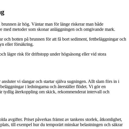
ng
 i brunnen är hög. Väntar man för länge riskerar man både
iljare med metoder som skonar anläggningen och omgivande mark.
r och botten på brunnen för att få bort sediment, fettbeläggningar och
n eller försäkring.
och lägre risk för driftstopp under högsäsong eller vid stora
ansluter vi slangar och startar själva sugningen. Allt slam förs in i
eläggningar i ledningarna och återställer flödet. Vi gör en
 får tydlig återkoppling om skick, rekommenderat intervall och
dolda avgifter. Priset påverkas främst av tankens storlek, åtkomlighet,
å plats, till exempel hur du temporärt minskar belastningen och säkrar