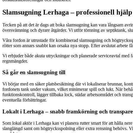
Slamsugning Lerhaga – professionell hjälp
Tecken på att det är dags att boka slamsugning kan vara långsam avrin
översvämning och dyrare åtgärder. Vi utför tömning av septiktank, s
Våra fordon är utrustade för kombinerad slamsugning och högtrycksspol
rötter som annars snabbt kan orsaka nya stopp. Efter avslutat arbete f
Vi erbjuder både akuta utryckningar och planerade serviceavtal med fast
regnmängder.
Så går en slamsugning till
Vi börjar med en säker platsbesiktning där vi lokaliserar brunnar, kontr
fordonets tank under vakum, vilket minimerar spill och lukt. När behål
funktionskontroll, lägger tillbaka lock, städar arbetsområdet och tran
eventuella förbättringar.
Lokalt i Lerhaga – snabb framkörning och transpare
Som lokal aktör i Lerhaga kan vi planera rutter smart för att hålla nere
slanglängd samt om högtrycksspolning eller extra rensning behövs. Vid a