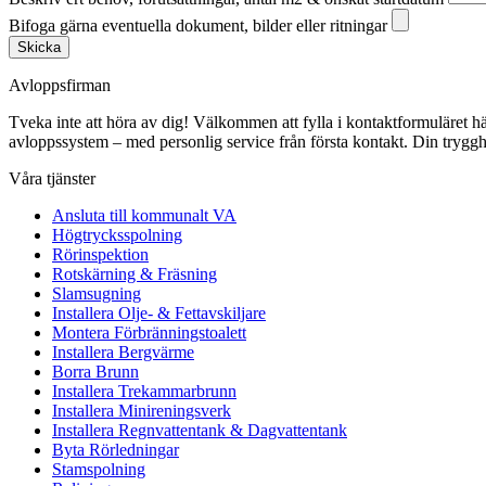
Bifoga gärna eventuella dokument, bilder eller ritningar
Skicka
Avloppsfirman
Tveka inte att höra av dig! Välkommen att fylla i kontaktformuläret här p
avloppssystem – med personlig service från första kontakt. Din trygghe
Våra tjänster
Ansluta till kommunalt VA
Högtrycksspolning
Rörinspektion
Rotskärning & Fräsning
Slamsugning
Installera Olje- & Fettavskiljare
Montera Förbränningstoalett
Installera Bergvärme
Borra Brunn
Installera Trekammarbrunn
Installera Minireningsverk
Installera Regnvattentank & Dagvattentank
Byta Rörledningar
Stamspolning