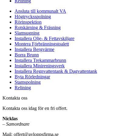
Relining
Ansluta till kommunalt VA
Högtrycksspolning
Rörinspektion
Rotskärning & Fräsning
Slamsugning
Installera Olje- & Fettavskiljare
Montera Förbränningstoalett
Installera Bergvärme
Borra Brunn
Installera Trekammarbrunn
Installera Minireningsverk
Installera Regnvattentank & Dagvattentank
Byta Rörledningar
Stamspolning
Relining
Kontakta oss
Kontakta oss idag för en fri offert.
Nicklas
–
Samordnare
Mail:
offert@avloppsfirma.se