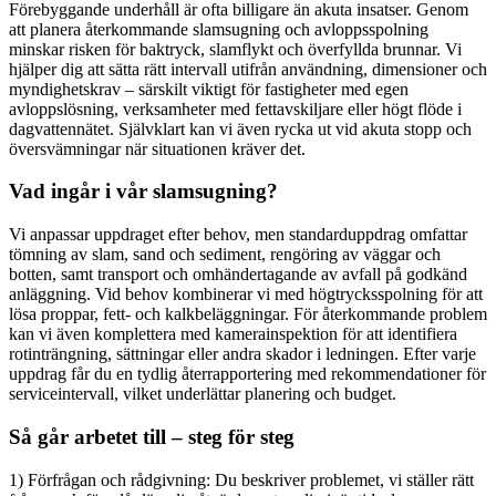
Förebyggande underhåll är ofta billigare än akuta insatser. Genom
att planera återkommande slamsugning och avloppsspolning
minskar risken för baktryck, slamflykt och överfyllda brunnar. Vi
hjälper dig att sätta rätt intervall utifrån användning, dimensioner och
myndighetskrav – särskilt viktigt för fastigheter med egen
avloppslösning, verksamheter med fettavskiljare eller högt flöde i
dagvattennätet. Självklart kan vi även rycka ut vid akuta stopp och
översvämningar när situationen kräver det.
Vad ingår i vår slamsugning?
Vi anpassar uppdraget efter behov, men standarduppdrag omfattar
tömning av slam, sand och sediment, rengöring av väggar och
botten, samt transport och omhändertagande av avfall på godkänd
anläggning. Vid behov kombinerar vi med högtrycksspolning för att
lösa proppar, fett- och kalkbeläggningar. För återkommande problem
kan vi även komplettera med kamerainspektion för att identifiera
rotinträngning, sättningar eller andra skador i ledningen. Efter varje
uppdrag får du en tydlig återrapportering med rekommendationer för
serviceintervall, vilket underlättar planering och budget.
Så går arbetet till – steg för steg
1) Förfrågan och rådgivning: Du beskriver problemet, vi ställer rätt