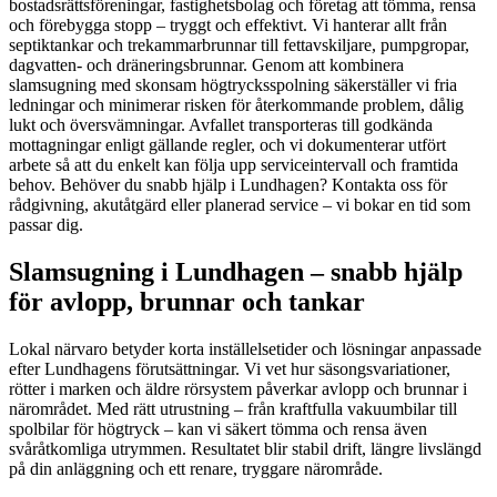
bostadsrättsföreningar, fastighetsbolag och företag att tömma, rensa
och förebygga stopp – tryggt och effektivt. Vi hanterar allt från
septiktankar och trekammarbrunnar till fettavskiljare, pumpgropar,
dagvatten- och dräneringsbrunnar. Genom att kombinera
slamsugning med skonsam högtrycksspolning säkerställer vi fria
ledningar och minimerar risken för återkommande problem, dålig
lukt och översvämningar. Avfallet transporteras till godkända
mottagningar enligt gällande regler, och vi dokumenterar utfört
arbete så att du enkelt kan följa upp serviceintervall och framtida
behov. Behöver du snabb hjälp i Lundhagen? Kontakta oss för
rådgivning, akutåtgärd eller planerad service – vi bokar en tid som
passar dig.
Slamsugning i Lundhagen – snabb hjälp
för avlopp, brunnar och tankar
Lokal närvaro betyder korta inställelsetider och lösningar anpassade
efter Lundhagens förutsättningar. Vi vet hur säsongsvariationer,
rötter i marken och äldre rörsystem påverkar avlopp och brunnar i
närområdet. Med rätt utrustning – från kraftfulla vakuumbilar till
spolbilar för högtryck – kan vi säkert tömma och rensa även
svåråtkomliga utrymmen. Resultatet blir stabil drift, längre livslängd
på din anläggning och ett renare, tryggare närområde.