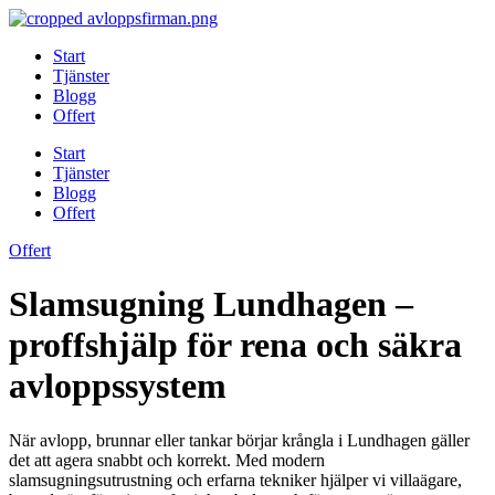
Skip
to
Start
content
Tjänster
Blogg
Offert
Start
Tjänster
Blogg
Offert
Offert
Slamsugning Lundhagen –
proffshjälp för rena och säkra
avloppssystem
När avlopp, brunnar eller tankar börjar krångla i Lundhagen gäller
det att agera snabbt och korrekt. Med modern
slamsugningsutrustning och erfarna tekniker hjälper vi villaägare,