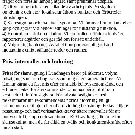
frågor och föreslår lämplig åtgärd samt preliminär tidsplan.
2) Utryckning och säkerställande av arbetsplats: Vi skyddar
omgivning och ytor, lokaliserar åtkomstpunkter och förbereder
utrustningen.
3) Slamsugning och eventuell spolning: Vi tömmer brunn, tank eller
grop och spolar vid behov ledningar för fullständig funktion.
4) Kontroll och dokumentation: Vi kontrollerar flöde och nivåer,
rapporterar åtgärder och ger råd om fortsatt underhåll.
5) Miljöriktig hantering: Avfallet transporteras till godkänd
mottagning enligt gällande regler och rutiner.
Pris, intervaller och bokning
Priset för slamsugning i Lundhagen beror på åtkomst, volym,
tidsåtgång samt om högtrycksspolning eller kamera behövs. Vi
lämnar gärna ett fast pris efter en snabb behovsgenomgång, och
erbjuder paket för återkommande tömningar så att drift och
kostnader blir förutsägbara. För privata fastigheter med
trekammarbrunn rekommenderas normalt tömning enligt
kommunens riktlinjer eller oftare vid hög belastning. Fettavskiljare i
restaurang- och caféverksamhet kräver tätare intervaller för att
undvika lukt, stopp och sanktioner. ROT-avdrag gäller inte för
slamsugning, men du får alltid en tydlig och konkurrenskraftig offert
innan start.