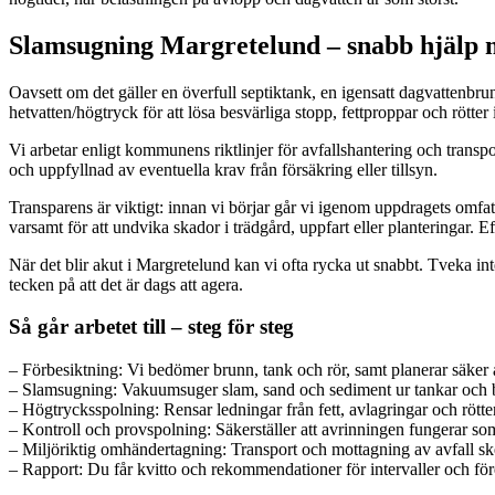
Slamsugning Margretelund – snabb hjälp 
Oavsett om det gäller en överfull septiktank, en igensatt dagvattenbrun
hetvatten/högtryck för att lösa besvärliga stopp, fettproppar och rött
Vi arbetar enligt kommunens riktlinjer för avfallshantering och transpo
och uppfyllnad av eventuella krav från försäkring eller tillsyn.
Transparens är viktigt: innan vi börjar går vi igenom uppdragets omfat
varsamt för att undvika skador i trädgård, uppfart eller planteringar. E
När det blir akut i Margretelund kan vi ofta rycka ut snabbt. Tveka int
tecken på att det är dags att agera.
Så går arbetet till – steg för steg
– Förbesiktning: Vi bedömer brunn, tank och rör, samt planerar säker 
– Slamsugning: Vakuumsuger slam, sand och sediment ur tankar och br
– Högtrycksspolning: Rensar ledningar från fett, avlagringar och rötter
– Kontroll och provspolning: Säkerställer att avrinningen fungerar so
– Miljöriktig omhändertagning: Transport och mottagning av avfall ske
– Rapport: Du får kvitto och rekommendationer för intervaller och för