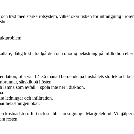
och träd med starka rotsystem, vilket ökar risken för inträngning i röre
dshus
fuktproblem
re, dålig lukt i trädgården och onödig belastning på infiltration eller
endation, ofta var 12–36 månad beroende på hushållets storlek och bela
nbrunnar, särskilt på hösten.
h lämna som avfall – spola inte ner i diskhon.
na.
a ledningar och infiltration.
är belastningen ökar.
 en kostnadsfri offert och snabb slamsugning i Margretelund. Vi hjälpe
 om resten.