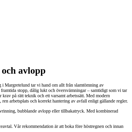
 och avlopp
g i Margretelund tar vi hand om allt från slamtömning av
 framtida stopp, dålig lukt och översvämningar – samtidigt som vi tar
er krav på rätt teknik och ett varsamt arbetssätt. Med modern
en arbetsplats och korrekt hantering av avfall enligt gällande regler.
vrinning, bubblande avlopp eller tillbaka­tryck. Med kombinerad
eavtal. Vår rekommendation är att boka före höstregnen och innan