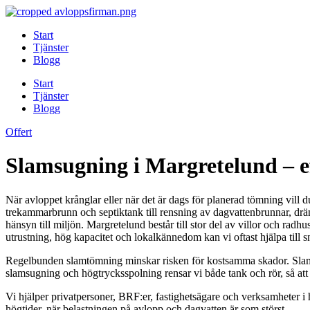
Skip
to
Start
content
Tjänster
Blogg
Start
Tjänster
Blogg
Offert
Slamsugning i Margretelund – ef
När avloppet krånglar eller när det är dags för planerad tömning vill
trekammarbrunn och septiktank till rensning av dagvattenbrunnar, dräne
hänsyn till miljön. Margretelund består till stor del av villor och rad
utrustning, hög kapacitet och lokalkännedom kan vi oftast hjälpa till 
Regelbunden slamtömning minskar risken för kostsamma skador. Slam oc
slamsugning och högtrycksspolning rensar vi både tank och rör, så att 
Vi hjälper privatpersoner, BRF:er, fastighetsägare och verksamhete
högtider, när belastningen på avlopp och dagvatten är som störst.