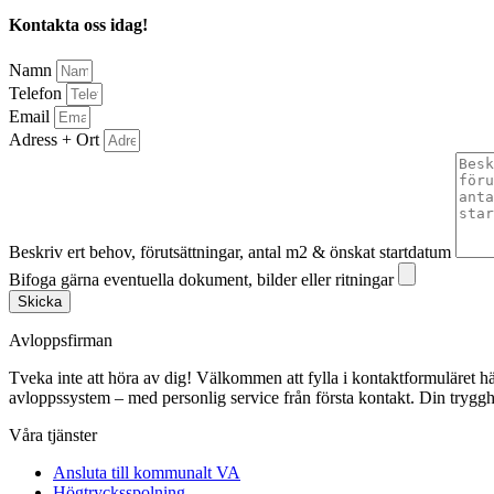
Kontakta oss idag!
Namn
Telefon
Email
Adress + Ort
Beskriv ert behov, förutsättningar, antal m2 & önskat startdatum
Bifoga gärna eventuella dokument, bilder eller ritningar
Skicka
Avloppsfirman
Tveka inte att höra av dig! Välkommen att fylla i kontaktformuläret här p
avloppssystem – med personlig service från första kontakt. Din trygghe
Våra tjänster
Ansluta till kommunalt VA
Högtrycksspolning