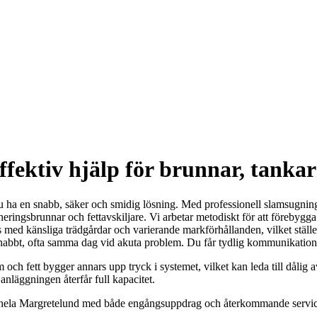
fektiv hjälp för brunnar, tankar
 du ha en snabb, säker och smidig lösning. Med professionell slamsugnin
ringsbrunnar och fettavskiljare. Vi arbetar metodiskt för att förebygga
hus med känsliga trädgårdar och varierande markförhållanden, vilket ställ
snabbt, ofta samma dag vid akuta problem. Du får tydlig kommunikation, r
h fett bygger annars upp tryck i systemet, vilket kan leda till dålig a
anläggningen återfår full kapacitet.
r i hela Margretelund med både engångsuppdrag och återkommande servic