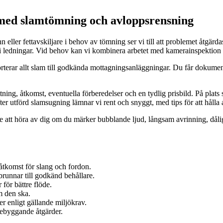
med slamtömning och avloppsrensning
n eller fettavskiljare i behov av tömning ser vi till att problemet åtgär
er i ledningar. Vid behov kan vi kombinera arbetet med kamerainspektion 
rterar allt slam till godkända mottagningsanläggningar. Du får dokumenta
tning, åtkomst, eventuella förberedelser och en tydlig prisbild. På plat
fter utförd slamsugning lämnar vi rent och snyggt, med tips för att hålla
e att höra av dig om du märker bubblande ljud, långsam avrinning, dålig l
åtkomst för slang och fordon.
unnar till godkänd behållare.
 för bättre flöde.
m den ska.
r enligt gällande miljökrav.
ebyg­gande åtgärder.