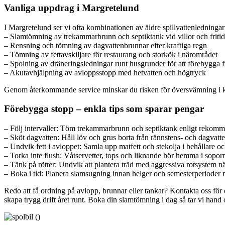
Vanliga uppdrag i Margretelund
I Margretelund ser vi ofta kombinationen av äldre spillvattenledningar 
– Slamtömning av trekammarbrunn och septiktank vid villor och friti
– Rensning och tömning av dagvattenbrunnar efter kraftiga regn
– Tömning av fettavskiljare för restaurang och storkök i närområdet
– Spolning av dräneringsledningar runt husgrunder för att förebygga 
– Akutavhjälpning av avloppsstopp med hetvatten och högtryck
Genom återkommande service minskar du risken för översvämning i källa
Förebygga stopp – enkla tips som sparar pengar
– Följ intervaller: Töm trekammarbrunn och septiktank enligt rekomm
– Sköt dagvatten: Håll löv och grus borta från rännstens- och dagvatte
– Undvik fett i avloppet: Samla upp matfett och stekolja i behållare oc
– Torka inte flush: Våtservetter, tops och liknande hör hemma i sopor
– Tänk på rötter: Undvik att plantera träd med aggressiva rotsystem när
– Boka i tid: Planera slamsugning innan helger och semesterperioder n
Redo att få ordning på avlopp, brunnar eller tankar? Kontakta oss för
skapa trygg drift året runt. Boka din slamtömning i dag så tar vi hand