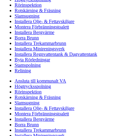
Rörinspektion
Rotskärning & Fräsning
Slamsugning
Installera Olje- & Fettavskiljare
Montera Förbränningstoalett
Installera Bergvärme
Borra Brunn
Installera Trekammarbrunn
Installera Minireningsverk
Installera Regnvattentank & Dagvattentank
Byta Rörledningar
Stamspolning
Relining
Ansluta till kommunalt VA
Högtrycksspolning
Rörinspektion
Rotskärning & Fräsning
Slamsugning
Installera Olje- & Fettavskiljare
Montera Förbränningstoalett
Installera Bergvärme
Borra Brunn
Installera Trekammarbrunn
Installera Minireningsverk