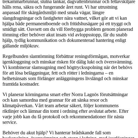
trekammarbrunnar, slutna tankar, dagvattenbrunnar och fettavskiljare
hålls rena, säkra och fungerande året runt. Vi har utrustning
anpassad för skärgårdsmiljö med smala vägar, längre
slangdragningar och fastigheter nära vattnet, vilket gör att vi kan
hjälpa både permanentboende och fritidshusägare på ett tryggt och
smidigt sätt. Oavsett om du vill förebygga problem genom planerad
tömning eller behöver akut insats vid avloppsstopp, får du snabb
hjälp, tydlig kommunikation och dokumenterad hantering enligt
gällande miljökrav.
Regelbunden slamtömning förbättrar reningsförmågan, motverkar
igenkloggning och minskar risken för dålig lukt och översvämning.
Vi kombinerar slamsugning med högtrycksspolning när det behövs
för att lösa beläggningar, fett och rötter i ledningarna – en
helhetsinsats som förlänger anläggningens livslängd och minskar
framtida kostnader.
Vi planerar körningarna smart efter Norra Lagnös förutsättningar
och kan samordna med grannar för att sänka resor och
klimatpåverkan. Vårt team arbetar säkert, följer kommunens
riktlinjer och lämnar din tomt i ordning efter avslutat arbete. Efter
varje jobb kan du få protokoll och rekommendationer för nästa
service.
Behöver du akut hjälp? Vi hanterar brådskande fall som