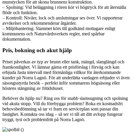
munstycken för att skona brunnens konstruktion.
– Spolning: Vid beläggning i rören kör vi högtryck för att återställa
flöde och funktion.
– Kontroll: Nivåer, lock och anslutningar ses över. Vi rapporterar
avvikelser och rekommenderar åtgärder.
– Miljöhantering: Slammet körs till godkänd mottagare enligt
kommunens och Naturvårdsverkets regler, med spårbar
dokumentation.
Pris, bokning och akut hjälp
Priset påverkas av typ av brunn eller tank, mängd, slanglängd och
framkomlighet. Vi lämnar gärna ett prisförslag i förväg och kan
erbjuda fasta intervall med förmånliga villkor för återkommande
kunder på Norra Lagnö. För att underlätta vardagen erbjuder vi även
säsongsstyrda besök – perfekt inför sommarens högsäsong eller
höstens stängning av fritidshuset.
Behöver du hjälp nu? Ring oss för snabb slamsugning och spolning
vid akuta stopp. Vill du förebygga problem? Boka en kostnadsfri
behovsbedömning så tar vi fram en serviceplan som passar din
fastighet. Kontakta oss idag – så ser vi till att ditt avlopp fungerar
tryggt, tyst och problemfritt på Norra Lagnö.