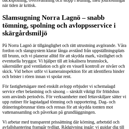
backspolning, översvämning och stopp i ledning, med jourlösningar
när tiden är kritisk.
Slamsugning Norra Lagnö – snabb
tömning, spolning och avloppsservice i
skärgårdsmiljö
På Norra Lagnö är tillgänglighet och rätt utrustning avgörande. Våra
fordon och slangsystem klarar långa avstånd från uppställningsplats
till brunn, och vi planerar alltid för att skydda mark, växtlighet och
eventuella bryggor. Vi hjälper till att lokalisera brunnslock,
säkerställer god ventilation och gör en visuell kontroll av nivåer och
skick. Vid behov utför vi kamera­inspektion för att identifiera hinder
och brister i rören innan vi spolar rent.
För fastighetsägare med enskilt avlopp erbjuder vi schema­lagd
service efter belastning och säsong – särskilt viktigt för fritidshus
som används periodvis. För verksamheter med fettavskiljare sätter vi
upp rutiner för lagstadgad tömning och rapportering. Dag- och
dräneringsbrunnar töms och rensas för att skydda tomten mot
vattenansamling och påverkan på grundläggningen.
Vi arbetar med transparent prissättning där körning, arbetstid och
avfallshantering framgår tydligt. Rådgivning ingår: vi guidar dig till