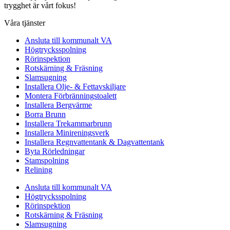
trygghet är vårt fokus!
Våra tjänster
Ansluta till kommunalt VA
Högtrycksspolning
Rörinspektion
Rotskärning & Fräsning
Slamsugning
Installera Olje- & Fettavskiljare
Montera Förbränningstoalett
Installera Bergvärme
Borra Brunn
Installera Trekammarbrunn
Installera Minireningsverk
Installera Regnvattentank & Dagvattentank
Byta Rörledningar
Stamspolning
Relining
Ansluta till kommunalt VA
Högtrycksspolning
Rörinspektion
Rotskärning & Fräsning
Slamsugning