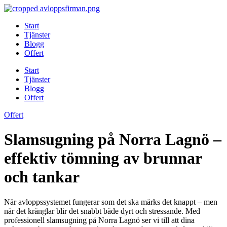
Skip
to
Start
content
Tjänster
Blogg
Offert
Start
Tjänster
Blogg
Offert
Offert
Slamsugning på Norra Lagnö –
effektiv tömning av brunnar
och tankar
När avloppssystemet fungerar som det ska märks det knappt – men
när det krånglar blir det snabbt både dyrt och stressande. Med
professionell slamsugning på Norra Lagnö ser vi till att dina