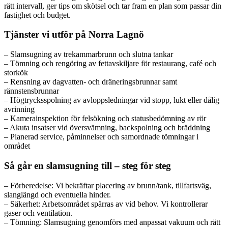
rätt intervall, ger tips om skötsel och tar fram en plan som passar din
fastighet och budget.
Tjänster vi utför på Norra Lagnö
– Slamsugning av trekammarbrunn och slutna tankar
– Tömning och rengöring av fettavskiljare för restaurang, café och
storkök
– Rensning av dagvatten- och dräneringsbrunnar samt
rännstensbrunnar
– Högtrycksspolning av avloppsledningar vid stopp, lukt eller dålig
avrinning
– Kamera­inspektion för felsökning och statusbedömning av rör
– Akuta insatser vid översvämning, backspolning och bräddning
– Planerad service, påminnelser och samordnade tömningar i
området
Så går en slamsugning till – steg för steg
– Förberedelse: Vi bekräftar placering av brunn/tank, tillfartsväg,
slanglängd och eventuella hinder.
– Säkerhet: Arbetsområdet spärras av vid behov. Vi kontrollerar
gaser och ventilation.
– Tömning: Slamsugning genomförs med anpassat vakuum och rätt