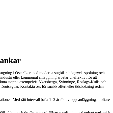
tankar
amsugning i Österåker med moderna sugbilar, högtrycksspolning och
ndustri eller kommunal anläggning arbetar vi effektivt för att
 akuta stopp i exempelvis Åkersberga, Svinninge, Roslags-Kulla och
förutsägbar. Kontakta oss för snabb offert eller tidsbokning redan
ner. Med rätt intervall (ofta 1–3 år för avloppsanläggningar, oftare
tälls flödet och du får ett mer hållbart resultat än med enbart mekanisk