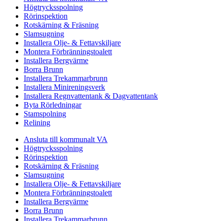
Högtrycksspolning
Rörinspektion
Rotskärning & Fräsning
Slamsugning
Installera Olje- & Fettavskiljare
Montera Förbränningstoalett
Installera Bergvärme
Borra Brunn
Installera Trekammarbrunn
Installera Minireningsverk
Installera Regnvattentank & Dagvattentank
Byta Rörledningar
Stamspolning
Relining
Ansluta till kommunalt VA
Högtrycksspolning
Rörinspektion
Rotskärning & Fräsning
Slamsugning
Installera Olje- & Fettavskiljare
Montera Förbränningstoalett
Installera Bergvärme
Borra Brunn
Installera Trekammarbrunn