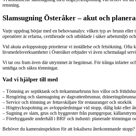
rensning.
Slamsugning Österåker – akut och planer
Varje uppdrag börjar med en behovsanalys: vilken typ av brunn eller t
operatörer är erfarna, certifierade och utbildade i säker arbetsmiljö o
Vid akuta avloppsstopp prioriterar vi inställelse och felsökning. Oft
livsmedelsverksamheter i Österåker erbjuder vi även schemalagd servic
Vi tar oss fram även där utrymmet är begränsat. För trånga infarter oc
smidiga och säkra tömningar.
Vad vi hjälper till med
– Tömning av septiktank och trekammarbrunn hos villor och fritidshu
– Rengöring och slamsugning av dagvattenbrunnar, dräneringsbrunna
– Service och tömning av fettavskiljare för restauranger och storkök
– Högtrycksspolning av avloppsledningar vid stopp, dålig lukt eller
– Sugning av slam, grus och byggrester från pumpgropar, källarutry
– Förebyggande underhåll i BRF och industri: planerade tömningar oc
Behöver du kamerainspektion för att lokalisera återkommande stopp? Vi