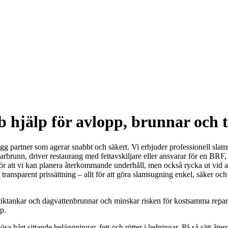
b hjälp för avlopp, brunnar och 
gg partner som agerar snabbt och säkert. Vi erbjuder professionell sl
rbrunn, driver restaurang med fettavskiljare eller ansvarar för en BRF, i
gör att vi kan planera återkommande underhåll, men också rycka ut vid
nsparent prissättning – allt för att göra slamsugning enkel, säker och 
ankar och dagvattenbrunnar och minskar risken för kostsamma reparatio
pp.
hårt sittande beläggningar, fett och rötter i ledningar. På så sätt åters