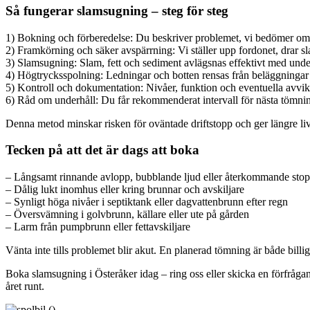
Så fungerar slamsugning – steg för steg
1) Bokning och förberedelse: Du beskriver problemet, vi bedömer omfat
2) Framkörning och säker avspärrning: Vi ställer upp fordonet, drar 
3) Slamsugning: Slam, fett och sediment avlägsnas effektivt med unde
4) Högtrycksspolning: Ledningar och botten rensas från beläggningar f
5) Kontroll och dokumentation: Nivåer, funktion och eventuella avvike
6) Råd om underhåll: Du får rekommenderat intervall för nästa tömning
Denna metod minskar risken för oväntade driftstopp och ger längre li
Tecken på att det är dags att boka
– Långsamt rinnande avlopp, bubblande ljud eller återkommande sto
– Dålig lukt inomhus eller kring brunnar och avskiljare
– Synligt höga nivåer i septiktank eller dagvattenbrunn efter regn
– Översvämning i golvbrunn, källare eller ute på gården
– Larm från pumpbrunn eller fettavskiljare
Vänta inte tills problemet blir akut. En planerad tömning är både bill
Boka slamsugning i Österåker idag – ring oss eller skicka en förfrågan
året runt.