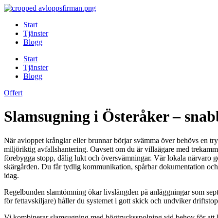
Skip
to
Start
content
Tjänster
Blogg
Start
Tjänster
Blogg
Offert
Slamsugning i Österåker – snab
När avloppet krånglar eller brunnar börjar svämma över behövs en try
miljöriktig avfallshantering. Oavsett om du är villaägare med trekamma
förebygga stopp, dålig lukt och översvämningar. Vår lokala närvaro 
skärgården. Du får tydlig kommunikation, spårbar dokumentation och tra
idag.
Regelbunden slamtömning ökar livslängden på anläggningar som septikt
för fettavskiljare) håller du systemet i gott skick och undviker driftsto
Vi kombinerar slamsugning med högtrycksspolning vid behov för att lösa 