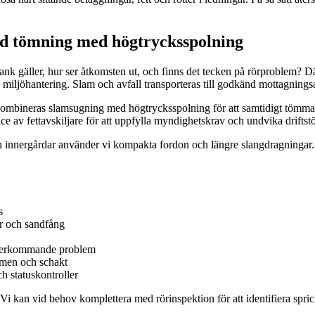
ad tömning med högtrycksspolning
ank gäller, hur ser åtkomsten ut, och finns det tecken på rörproblem? D
ch miljöhantering. Slam och avfall transporteras till godkänd mottagnings
a kombineras slamsugning med högtrycksspolning för att samtidigt tömma,
e av fettavskiljare för att uppfylla myndighetskrav och undvika driftstö
h innergårdar använder vi kompakta fordon och längre slangdragningar. I 
s
r och sandfång
 återkommande problem
mmen och schakt
h statuskontroller
 kan vid behov komplettera med rörinspektion för att identifiera spricko