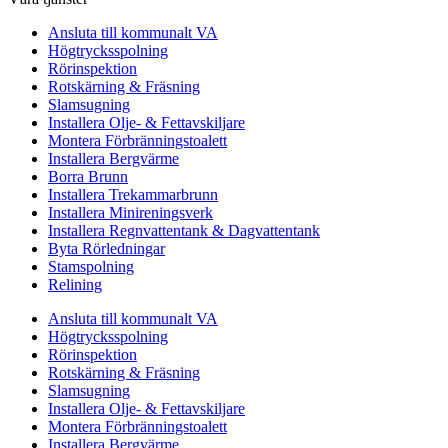
Ansluta till kommunalt VA
Högtrycksspolning
Rörinspektion
Rotskärning & Fräsning
Slamsugning
Installera Olje- & Fettavskiljare
Montera Förbränningstoalett
Installera Bergvärme
Borra Brunn
Installera Trekammarbrunn
Installera Minireningsverk
Installera Regnvattentank & Dagvattentank
Byta Rörledningar
Stamspolning
Relining
Ansluta till kommunalt VA
Högtrycksspolning
Rörinspektion
Rotskärning & Fräsning
Slamsugning
Installera Olje- & Fettavskiljare
Montera Förbränningstoalett
Installera Bergvärme