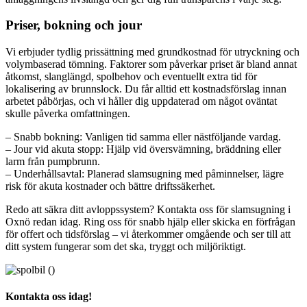
Priser, bokning och jour
Vi erbjuder tydlig prissättning med grundkostnad för utryckning och
volymbaserad tömning. Faktorer som påverkar priset är bland annat
åtkomst, slanglängd, spolbehov och eventuellt extra tid för
lokalisering av brunnslock. Du får alltid ett kostnadsförslag innan
arbetet påbörjas, och vi håller dig uppdaterad om något oväntat
skulle påverka omfattningen.
– Snabb bokning: Vanligen tid samma eller nästföljande vardag.
– Jour vid akuta stopp: Hjälp vid översvämning, bräddning eller
larm från pumpbrunn.
– Underhållsavtal: Planerad slamsugning med påminnelser, lägre
risk för akuta kostnader och bättre driftssäkerhet.
Redo att säkra ditt avloppssystem? Kontakta oss för slamsugning i
Oxnö redan idag. Ring oss för snabb hjälp eller skicka en förfrågan
för offert och tidsförslag – vi återkommer omgående och ser till att
ditt system fungerar som det ska, tryggt och miljöriktigt.
Kontakta oss idag!