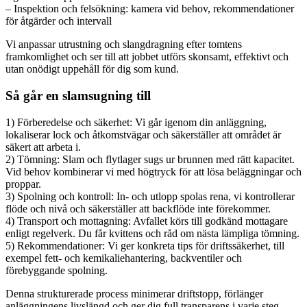
– Inspektion och felsökning: kamera vid behov, rekommendationer
för åtgärder och intervall
Vi anpassar utrustning och slangdragning efter tomtens
framkomlighet och ser till att jobbet utförs skonsamt, effektivt och
utan onödigt uppehåll för dig som kund.
Så går en slamsugning till
1) Förberedelse och säkerhet: Vi går igenom din anläggning,
lokaliserar lock och åtkomstvägar och säkerställer att området är
säkert att arbeta i.
2) Tömning: Slam och flytlager sugs ur brunnen med rätt kapacitet.
Vid behov kombinerar vi med högtryck för att lösa beläggningar och
proppar.
3) Spolning och kontroll: In- och utlopp spolas rena, vi kontrollerar
flöde och nivå och säkerställer att backflöde inte förekommer.
4) Transport och mottagning: Avfallet körs till godkänd mottagare
enligt regelverk. Du får kvittens och råd om nästa lämpliga tömning.
5) Rekommendationer: Vi ger konkreta tips för driftssäkerhet, till
exempel fett- och kemikaliehantering, backventiler och
förebyggande spolning.
Denna strukturerade process minimerar driftstopp, förlänger
anläggningens livslängd och ger dig full transparens i varje steg.