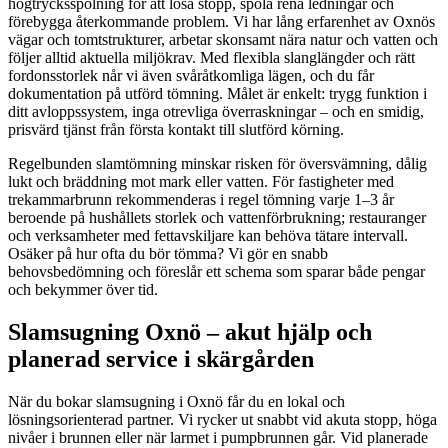
högtrycksspolning för att lösa stopp, spola rena ledningar och
förebygga återkommande problem. Vi har lång erfarenhet av Oxnös
vägar och tomtstrukturer, arbetar skonsamt nära natur och vatten och
följer alltid aktuella miljökrav. Med flexibla slanglängder och rätt
fordonsstorlek når vi även svåråtkomliga lägen, och du får
dokumentation på utförd tömning. Målet är enkelt: trygg funktion i
ditt avloppssystem, inga otrevliga överraskningar – och en smidig,
prisvärd tjänst från första kontakt till slutförd körning.
Regelbunden slamtömning minskar risken för översvämning, dålig
lukt och bräddning mot mark eller vatten. För fastigheter med
trekammarbrunn rekommenderas i regel tömning varje 1–3 år
beroende på hushållets storlek och vattenförbrukning; restauranger
och verksamheter med fettavskiljare kan behöva tätare intervall.
Osäker på hur ofta du bör tömma? Vi gör en snabb
behovsbedömning och föreslår ett schema som sparar både pengar
och bekymmer över tid.
Slamsugning Oxnö – akut hjälp och
planerad service i skärgården
När du bokar slamsugning i Oxnö får du en lokal och
lösningsorienterad partner. Vi rycker ut snabbt vid akuta stopp, höga
nivåer i brunnen eller när larmet i pumpbrunnen går. Vid planerade