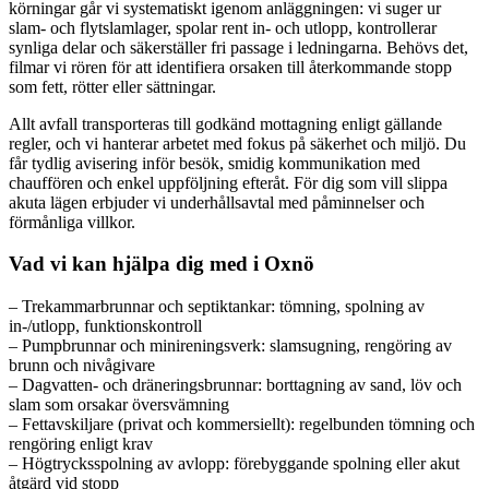
körningar går vi systematiskt igenom anläggningen: vi suger ur
slam- och flytslamlager, spolar rent in- och utlopp, kontrollerar
synliga delar och säkerställer fri passage i ledningarna. Behövs det,
filmar vi rören för att identifiera orsaken till återkommande stopp
som fett, rötter eller sättningar.
Allt avfall transporteras till godkänd mottagning enligt gällande
regler, och vi hanterar arbetet med fokus på säkerhet och miljö. Du
får tydlig avisering inför besök, smidig kommunikation med
chauffören och enkel uppföljning efteråt. För dig som vill slippa
akuta lägen erbjuder vi underhållsavtal med påminnelser och
förmånliga villkor.
Vad vi kan hjälpa dig med i Oxnö
– Trekammarbrunnar och septiktankar: tömning, spolning av
in-/utlopp, funktionskontroll
– Pumpbrunnar och minireningsverk: slamsugning, rengöring av
brunn och nivågivare
– Dagvatten- och dräneringsbrunnar: borttagning av sand, löv och
slam som orsakar översvämning
– Fettavskiljare (privat och kommersiellt): regelbunden tömning och
rengöring enligt krav
– Högtrycksspolning av avlopp: förebyggande spolning eller akut
åtgärd vid stopp