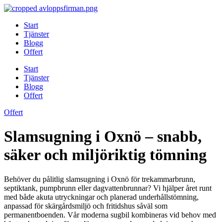
Skip
to
Start
content
Tjänster
Blogg
Offert
Start
Tjänster
Blogg
Offert
Offert
Slamsugning i Oxnö – snabb,
säker och miljöriktig tömning
Behöver du pålitlig slamsugning i Oxnö för trekammarbrunn,
septiktank, pumpbrunn eller dagvattenbrunnar? Vi hjälper året runt
med både akuta utryckningar och planerad underhållstömning,
anpassad för skärgårdsmiljö och fritidshus såväl som
permanentboenden. Vår moderna sugbil kombineras vid behov med