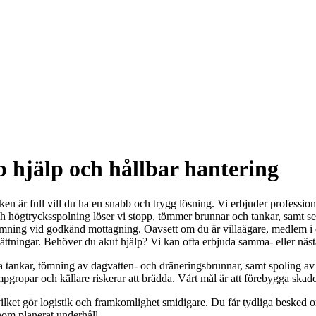
 hjälp och hållbar hantering
en är full vill du ha en snabb och trygg lösning. Vi erbjuder professio
högtrycksspolning löser vi stopp, tömmer brunnar och tankar, samt ser 
lämning vid godkänd mottagning. Oavsett om du är villaägare, medlem i e
sättningar. Behöver du akut hjälp? Vi kan ofta erbjuda samma- eller näst
 tankar, tömning av dagvatten- och dräneringsbrunnar, samt spoling av 
umpgropar och källare riskerar att brädda. Vårt mål är att förebygga skado
lket gör logistik och framkomlighet smidigare. Du får tydliga besked o
om planerat underhåll.