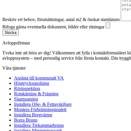
Beskriv ert behov, förutsättningar, antal m2 & önskat startdatum
Bifoga gärna eventuella dokument, bilder eller ritningar
Skicka
Avloppsfirman
Tveka inte att höra av dig! Välkommen att fylla i kontaktformuläret här p
avloppssystem – med personlig service från första kontakt. Din trygghe
Våra tjänster
Ansluta till kommunalt VA
Högtrycksspolning
Rörinspektion
Rotskärning & Fräsning
Slamsugning
Installera Olje- & Fettavskiljare
Montera Förbränningstoalett
Installera Bergvärme
Borra Brunn
Installera Trekammarbrunn
Installera Minireningsverk