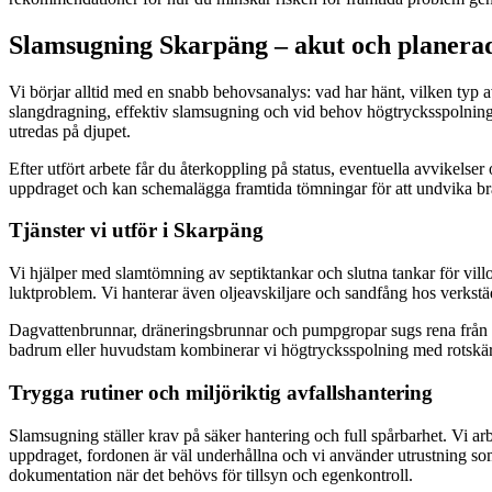
Slamsugning Skarpäng – akut och planerad
Vi börjar alltid med en snabb behovsanalys: vad har hänt, vilken typ av
slangdragning, effektiv slamsugning och vid behov högtrycksspolning
utredas på djupet.
Efter utfört arbete får du återkoppling på status, eventuella avvikels
uppdraget och kan schemalägga framtida tömningar för att undvika brä
Tjänster vi utför i Skarpäng
Vi hjälper med slamtömning av septiktankar och slutna tankar för villo
luktproblem. Vi hanterar även oljeavskiljare och sandfång hos verkstäde
Dagvattenbrunnar, dräneringsbrunnar och pumpgropar sugs rena från sl
badrum eller huvudstam kombinerar vi högtrycksspolning med rotskärni
Trygga rutiner och miljöriktig avfallshantering
Slamsugning ställer krav på säker hantering och full spårbarhet. Vi arbe
uppdraget, fordonen är väl underhållna och vi använder utrustning som 
dokumentation när det behövs för tillsyn och egenkontroll.