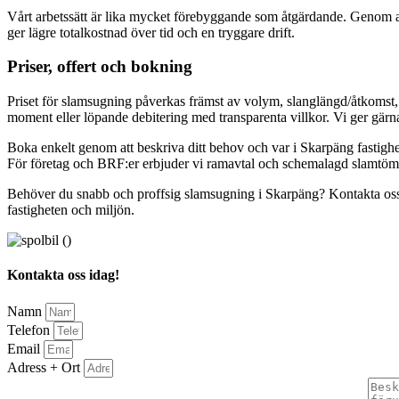
Vårt arbetssätt är lika mycket förebyggande som åtgärdande. Genom at
ger lägre totalkostnad över tid och en tryggare drift.
Priser, offert och bokning
Priset för slamsugning påverkas främst av volym, slanglängd/åtkomst, ar
moment eller löpande debitering med transparenta villkor. Vi ger gärna 
Boka enkelt genom att beskriva ditt behov och var i Skarpäng fastighet
För företag och BRF:er erbjuder vi ramavtal och schemalagd slamtömni
Behöver du snabb och proffsig slamsugning i Skarpäng? Kontakta oss nu
fastigheten och miljön.
Kontakta oss idag!
Namn
Telefon
Email
Adress + Ort