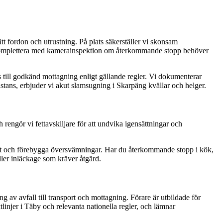
tt fordon och utrustning. På plats säkerställer vi skonsam
en komplettera med kamerainspektion om återkommande stopp behöver
s till godkänd mottagning enligt gällande regler. Vi dokumenterar
tans, erbjuder vi akut slamsugning i Skarpäng kvällar och helger.
rengör vi fettavskiljare för att undvika igensättningar och
ödet och förebygga översvämningar. Har du återkommande stopp i kök,
ler inläckage som kräver åtgärd.
ng av avfall till transport och mottagning. Förare är utbildade för
linjer i Täby och relevanta nationella regler, och lämnar