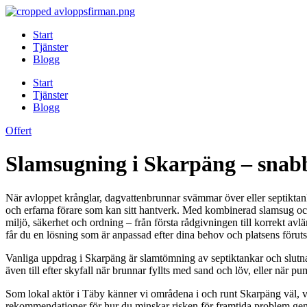
Skip
to
Start
content
Tjänster
Blogg
Start
Tjänster
Blogg
Offert
Slamsugning i Skarpäng – snabb
När avloppet krånglar, dagvattenbrunnar svämmar över eller septiktank
och erfarna förare som kan sitt hantverk. Med kombinerad slamsug och 
miljö, säkerhet och ordning – från första rådgivningen till korrekt av
får du en lösning som är anpassad efter dina behov och platsens förut
Vanliga uppdrag i Skarpäng är slamtömning av septiktankar och slutna
även till efter skyfall när brunnar fyllts med sand och löv, eller när p
Som lokal aktör i Täby känner vi områdena i och runt Skarpäng väl, vi
rekommendationer för hur du minskar risken för framtida problem gen