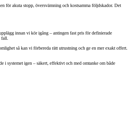
sken för akuta stopp, översvämning och kostsamma följdskador. Det
upplägg innan vi kör igång – antingen fast pris för definierade
fall.
mlighet så kan vi förbereda rätt utrustning och ge en mer exakt offert.
öde i systemet igen – säkert, effektivt och med omtanke om både