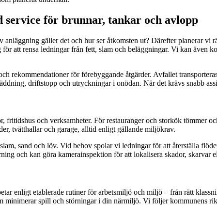
 service för brunnar, tankar och avlopp
 anläggning gäller det och hur ser åtkomsten ut? Därefter planerar vi rä
 för att rensa ledningar från fett, slam och beläggningar. Vi kan äv
er och rekommendationer för förebyggande åtgärder. Avfallet transportera
ddning, driftstopp och utryckningar i onödan. När det krävs snabb assis
r, fritidshus och verksamheter. För restauranger och storkök tömmer och 
r, tvätthallar och garage, alltid enligt gällande miljökrav.
am, sand och löv. Vid behov spolar vi ledningar för att återställa fl
ng och kan göra kamerainspektion för att lokalisera skador, skarvar el
tar enligt etablerade rutiner för arbetsmiljö och miljö – från rätt klassni
minimerar spill och störningar i din närmiljö. Vi följer kommunens rikt