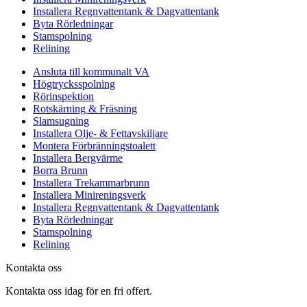
Installera Regnvattentank & Dagvattentank
Byta Rörledningar
Stamspolning
Relining
Ansluta till kommunalt VA
Högtrycksspolning
Rörinspektion
Rotskärning & Fräsning
Slamsugning
Installera Olje- & Fettavskiljare
Montera Förbränningstoalett
Installera Bergvärme
Borra Brunn
Installera Trekammarbrunn
Installera Minireningsverk
Installera Regnvattentank & Dagvattentank
Byta Rörledningar
Stamspolning
Relining
Kontakta oss
Kontakta oss idag för en fri offert.