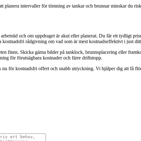
t planera intervaller för tömning av tankar och brunnar minskar du ri
betstid och om uppdraget är akut eller planerat. Du får ett tydligt pris
kostnadsfri rådgivning om vad som är mest kostnadseffektivt i just ditt 
en finns. Skicka gärna bilder på tanklock, brunnsplacering eller framko
ng för förutsägbara kostnader och färre driftstopp.
 för kostnadsfri offert och snabb utryckning. Vi hjälper dig att få fl