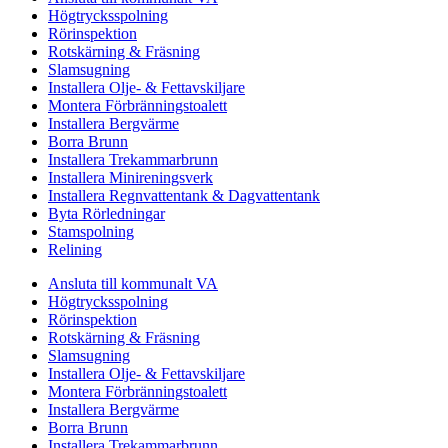
Högtrycksspolning
Rörinspektion
Rotskärning & Fräsning
Slamsugning
Installera Olje- & Fettavskiljare
Montera Förbränningstoalett
Installera Bergvärme
Borra Brunn
Installera Trekammarbrunn
Installera Minireningsverk
Installera Regnvattentank & Dagvattentank
Byta Rörledningar
Stamspolning
Relining
Ansluta till kommunalt VA
Högtrycksspolning
Rörinspektion
Rotskärning & Fräsning
Slamsugning
Installera Olje- & Fettavskiljare
Montera Förbränningstoalett
Installera Bergvärme
Borra Brunn
Installera Trekammarbrunn