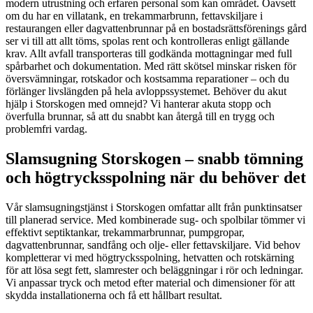
modern utrustning och erfaren personal som kan området. Oavsett
om du har en villatank, en trekammarbrunn, fettavskiljare i
restaurangen eller dagvattenbrunnar på en bostadsrättsförenings gård
ser vi till att allt töms, spolas rent och kontrolleras enligt gällande
krav. Allt avfall transporteras till godkända mottagningar med full
spårbarhet och dokumentation. Med rätt skötsel minskar risken för
översvämningar, rotskador och kostsamma reparationer – och du
förlänger livslängden på hela avloppssystemet. Behöver du akut
hjälp i Storskogen med omnejd? Vi hanterar akuta stopp och
överfulla brunnar, så att du snabbt kan återgå till en trygg och
problemfri vardag.
Slamsugning Storskogen – snabb tömning
och högtrycksspolning när du behöver det
Vår slamsugningstjänst i Storskogen omfattar allt från punktinsatser
till planerad service. Med kombinerade sug- och spolbilar tömmer vi
effektivt septiktankar, trekammarbrunnar, pumpgropar,
dagvattenbrunnar, sandfång och olje- eller fettavskiljare. Vid behov
kompletterar vi med högtrycksspolning, hetvatten och rotskärning
för att lösa segt fett, slamrester och beläggningar i rör och ledningar.
Vi anpassar tryck och metod efter material och dimensioner för att
skydda installationerna och få ett hållbart resultat.