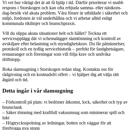
Vi vet hur viktigt det är att få hjälp i tid. Därför prioriterar vi snabb
respons i Storskogen och kan ofta erbjuda samma- eller nästkom-
dag-besök vid akuta problem. Våra förare är utbildade i säkerhet och
miljö, fordonen är väl underhållna och vi arbetar alltid enligt
kommunala riktlinjer och branschpraxis.
Vill du slippa akuta situationer helt och hållet? Teckna ett
serviceupplägg där vi schemalägger slamtömning och kontroll av
avskiljare efter belastning och myndighetskrav. Du får påminnelser,
protokoll och en tydlig servicehistorik – perfekt för fastighetsägare,
restauranger och föreningar som vill följa krav och undvika
driftstopp.
Boka slamsugning i Storskogen redan idag. Kontakta oss för
rådgivning och en kostnadsfri offert – vi hjälper dig att välja rätt
åtgärd och tid.
Detta ingår i vår slamsugning
– Förkontroll på plats: vi bedömer åtkomst, lock, säkerhet och typ av
brunn/tank
– Säker tömning med kraftfull vakuumsug som minimerar spill och
lukt
– Högtrycksspolning av ledningar, botten och väggar för att
förebygga nya stopp