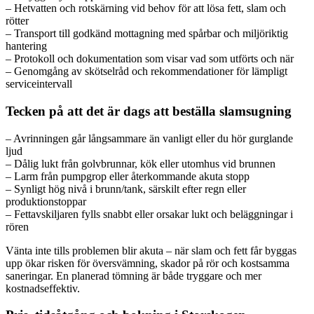
– Hetvatten och rotskärning vid behov för att lösa fett, slam och
rötter
– Transport till godkänd mottagning med spårbar och miljöriktig
hantering
– Protokoll och dokumentation som visar vad som utförts och när
– Genomgång av skötselråd och rekommendationer för lämpligt
serviceintervall
Tecken på att det är dags att beställa slamsugning
– Avrinningen går långsammare än vanligt eller du hör gurglande
ljud
– Dålig lukt från golvbrunnar, kök eller utomhus vid brunnen
– Larm från pumpgrop eller återkommande akuta stopp
– Synligt hög nivå i brunn/tank, särskilt efter regn eller
produktionstoppar
– Fettavskiljaren fylls snabbt eller orsakar lukt och beläggningar i
rören
Vänta inte tills problemen blir akuta – när slam och fett får byggas
upp ökar risken för översvämning, skador på rör och kostsamma
saneringar. En planerad tömning är både tryggare och mer
kostnadseffektiv.