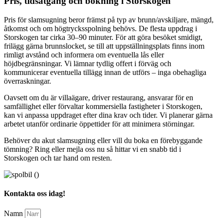
Pris, tidsåtgång och bokning i Storskogen
Pris för slamsugning beror främst på typ av brunn/avskiljare, mängd,
åtkomst och om högtrycksspolning behövs. De flesta uppdrag i
Storskogen tar cirka 30–90 minuter. För att göra besöket smidigt,
frilägg gärna brunnslocket, se till att uppställningsplats finns inom
rimligt avstånd och informera om eventuella lås eller
höjdbegränsningar. Vi lämnar tydlig offert i förväg och
kommunicerar eventuella tillägg innan de utförs – inga obehagliga
överraskningar.
Oavsett om du är villaägare, driver restaurang, ansvarar för en
samfällighet eller förvaltar kommersiella fastigheter i Storskogen,
kan vi anpassa uppdraget efter dina krav och tider. Vi planerar gärna
arbetet utanför ordinarie öppettider för att minimera störningar.
Behöver du akut slamsugning eller vill du boka en förebyggande
tömning? Ring eller mejla oss nu så hittar vi en snabb tid i
Storskogen och tar hand om resten.
Kontakta oss idag!
Namn