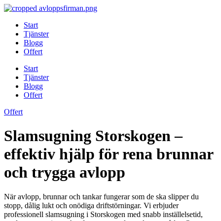
Skip
to
Start
content
Tjänster
Blogg
Offert
Start
Tjänster
Blogg
Offert
Offert
Slamsugning Storskogen –
effektiv hjälp för rena brunnar
och trygga avlopp
När avlopp, brunnar och tankar fungerar som de ska slipper du
stopp, dålig lukt och onödiga driftstörningar. Vi erbjuder
professionell slamsugning i Storskogen med snabb inställelsetid,